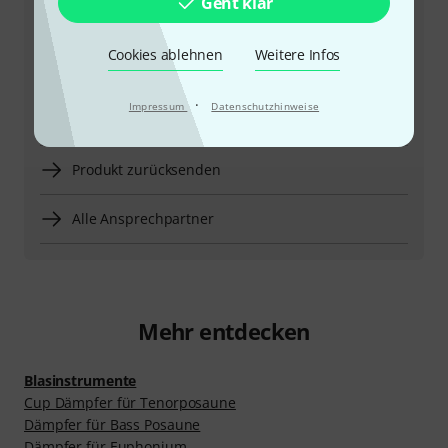
Geht klar
Öffnungszeiten
Cookies ablehnen
Weitere Infos
Rückruf vereinbaren
·
Impressum
Datenschutzhinweise
Mehr Kontaktoptionen
Produkt zurücksenden
Alle Ansprechpartner
Mehr entdecken
Blasinstrumente
Cup Dämpfer für Tenorposaune
Dämpfer für Bass Posaune
Dämpfer für Euphonium