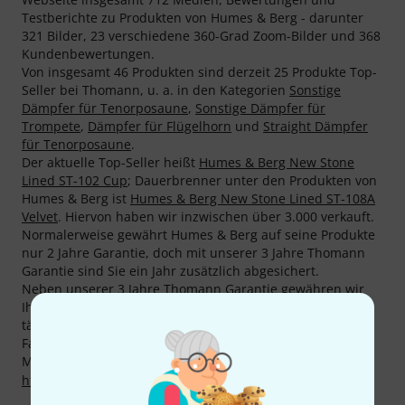
Testberichte zu Produkten von Humes & Berg - darunter
321 Bilder, 23 verschiedene 360-Grad Zoom-Bilder und 368
Kundenbewertungen.
Von insgesamt 46 Produkten sind derzeit 25 Produkte Top-
Seller bei Thomann, u. a. in den Kategorien
Sonstige
Dämpfer für Tenorposaune
,
Sonstige Dämpfer für
Trompete
,
Dämpfer für Flügelhorn
und
Straight Dämpfer
für Tenorposaune
.
Der aktuelle Top-Seller heißt
Humes & Berg New Stone
Lined ST-102 Cup
; Dauerbrenner unter den Produkten von
Humes & Berg ist
Humes & Berg New Stone Lined ST-108A
Velvet
. Hiervon haben wir inzwischen über 3.000 verkauft.
Normalerweise gewährt Humes & Berg auf seine Produkte
nur 2 Jahre Garantie, doch mit unserer 3 Jahre Thomann
Garantie sind Sie ein Jahr zusätzlich abgesichert.
Neben unserer 3 Jahre Thomann Garantie gewähren wir
Ihnen auch auf Produkte von Humes & Berg unsere 30-
tägige Money-Back-Garantie. Unsere kompetenten
Fachleute bieten Ihnen zudem weiteren Service vor Ort.
Mehr Informationen zum Hersteller finden Sie auf
http://www.humes-berg.com