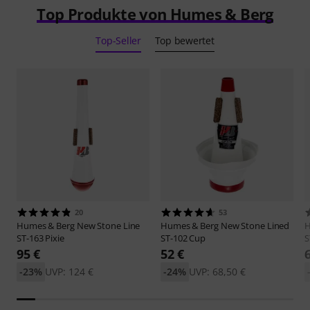
Top Produkte von Humes & Berg
Top-Seller
Top bewertet
20
53
Humes & Berg
New Stone Line
Humes & Berg
New Stone Lined
H
ST-163 Pixie
ST-102 Cup
S
95 €
52 €
-23%
UVP: 124 €
-24%
UVP: 68,50 €