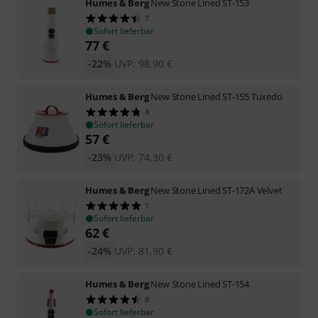
Humes & Berg
New Stone Lined ST-153
7
Sofort lieferbar
77
€
-22%
UVP:
98,90
€
Humes & Berg
New Stone Lined ST-155 Tuxedo
4
Sofort lieferbar
57
€
-23%
UVP:
74,30
€
Humes & Berg
New Stone Lined ST-172A Velvet
1
Sofort lieferbar
62
€
-24%
UVP:
81,90
€
Humes & Berg
New Stone Lined ST-154
8
Sofort lieferbar