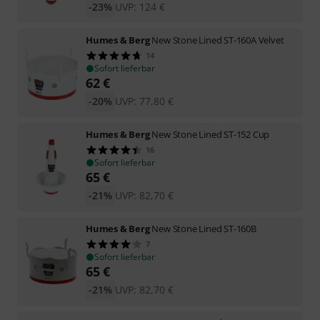
-23%
UVP:
124
€
Humes & Berg
New Stone Lined ST-160A Velvet
14
Sofort lieferbar
62
€
-20%
UVP:
77,80
€
Humes & Berg
New Stone Lined ST-152 Cup
16
Sofort lieferbar
65
€
-21%
UVP:
82,70
€
Humes & Berg
New Stone Lined ST-160B
7
Sofort lieferbar
65
€
-21%
UVP:
82,70
€