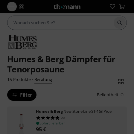
Suche 
Humes & Berg Dämpfer für
Tenorposaune
Beratung
15
Produkte
·
Filter
Beliebtheit
Humes & Berg
New Stone Line ST-163 Pixie
20
Sofort lieferbar
95
€