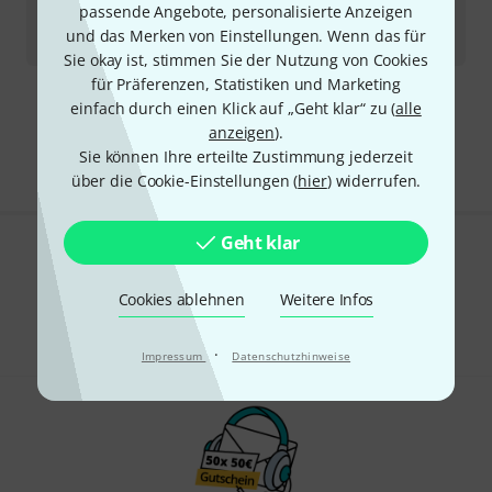
65
€
passende Angebote, personalisierte Anzeigen
und das Merken von Einstellungen. Wenn das für
-20%
UVP:
81,20
€
Sie okay ist, stimmen Sie der Nutzung von Cookies
für Präferenzen, Statistiken und Marketing
einfach durch einen Klick auf „Geht klar“ zu (
alle
Kostenloser Versand ab 29 €
anzeigen
).
Alle Preise inkl. MwSt.
Sie können Ihre erteilte Zustimmung jederzeit
über die Cookie-Einstellungen (
hier
) widerrufen.
Geht klar
Gefällt Ihnen, was Sie sehen?
Cookies ablehnen
Weitere Infos
Teilen
Hilfe & Feedback
·
Impressum
Datenschutzhinweise