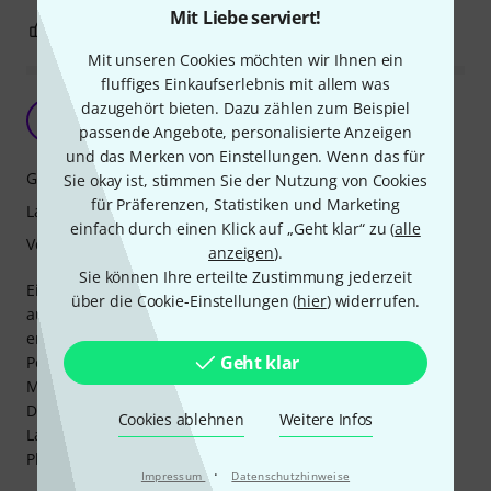
Mit Liebe serviert!
0
0
BEWERTUNG MELDEN
Mit unseren Cookies möchten wir Ihnen ein
fluffiges Einkaufserlebnis mit allem was
Gutes weiches und sehr breites Plektrum
dazugehört bieten. Dazu zählen zum Beispiel
H
passende Angebote, personalisierte Anzeigen
H-Erik 17.01.2023
und das Merken von Einstellungen. Wenn das für
Grip
Sie okay ist, stimmen Sie der Nutzung von Cookies
für Präferenzen, Statistiken und Marketing
Langlebigkeit
einfach durch einen Klick auf „Geht klar“ zu (
alle
Verarbeitung
anzeigen
).
Sie können Ihre erteilte Zustimmung jederzeit
Ein weiches Plektrum sehr gut geeignet für weiche Sounds
über die Cookie-Einstellungen (
hier
) widerrufen.
auf der Akkustikgitarre. Für die E-Gitarre eher nicht zu
empfehlen.
Geht klar
Persönlich bevorzuge ich eher die etwas kleinere Variante
Maxpic No.7/351 Thin 0,6mm.
Der Grip ist durch die geriffelte Oberfläche sehr gut, zur
Cookies ablehnen
Weitere Infos
Langlebigkeit kann ich noch nicht so viel sagen, da ich das
Plektrum erst einige Wochen habe.
·
Impressum
Datenschutzhinweise