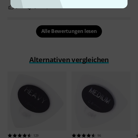
0
0
BEWERTUNG MELDEN
Alle Bewertungen lesen
Alternativen vergleichen
129
96