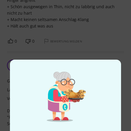
Finger angreift
+ Schön ausgewogen in Thin, nicht zu labbrig und auch
nicht zu hart
+ Macht keinen seltsamen Anschlag-Klang
+ Hält auch gut was aus
0
0
BEWERTUNG MELDEN
Tolles Teil
F
feinherb 07.10.2019
Grip
Langlebigkeit
Verarbeitung
Durch die Oberfläche welche etwas aufgerauht ist hält das
"Plättchen" einwandfrei zwischen den Fingern.
So soll es sein.