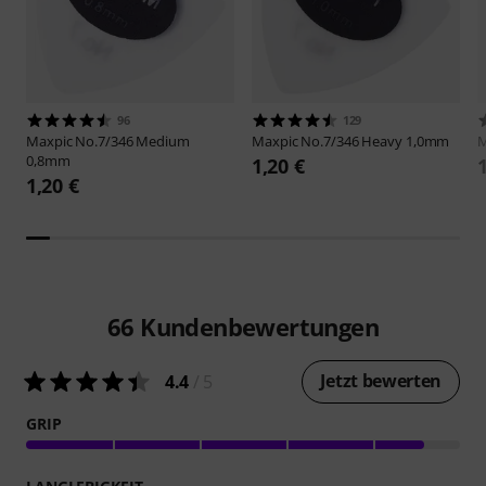
96
129
Maxpic
No.7/346 Medium
Maxpic
No.7/346 Heavy 1,0mm
M
0,8mm
1,20 €
1,20 €
66
Kundenbewertungen
Jetzt bewerten
4.4
/ 5
GRIP