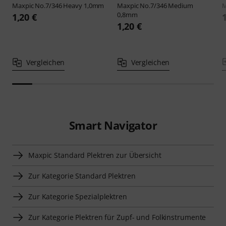
Maxpic
No.7/346 Heavy 1,0mm
Maxpic
No.7/346 Medium
M
0,8mm
1,20 €
1,20 €
Vergleichen
Vergleichen
Smart Navigator
Maxpic Standard Plektren zur Übersicht
Zur Kategorie Standard Plektren
Zur Kategorie Spezialplektren
Zur Kategorie Plektren für Zupf- und Folkinstrumente