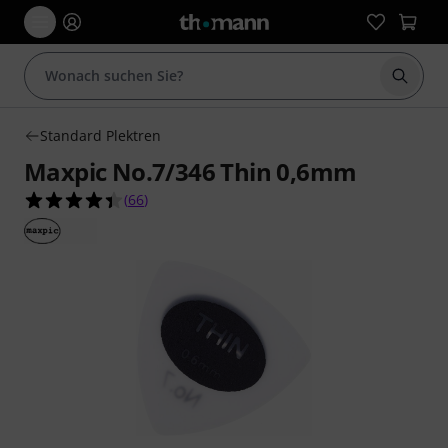
Suche 
Standard Plektren
Maxpic No.7/346 Thin 0,6mm
4.4 von 5 Sternen aus 66 Kundenbewertungen
(
66
)