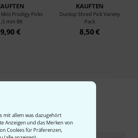
KAUFTEN
KAUFTEN
l Mini Prodigy Picks
Dunlop Shred Pick Variety
1,5 mm BK
Pack
9,90 €
8,50 €
l
is mit allem was dazugehört
rte Anzeigen und das Merken von
von Cookies für Präferenzen,
u (
alle anzeigen
).