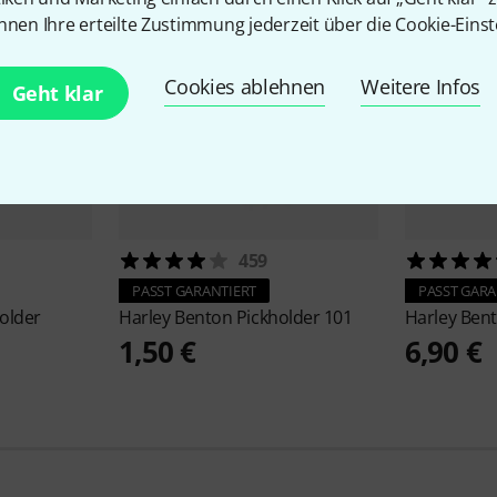
nnen Ihre erteilte Zustimmung jederzeit über die Cookie-Einst
Cookies ablehnen
Weitere Infos
Geht klar
459
PASST GARANTIERT
PASST GARA
Holder
Harley Benton
Pickholder 101
Harley Ben
1,50 €
6,90 €