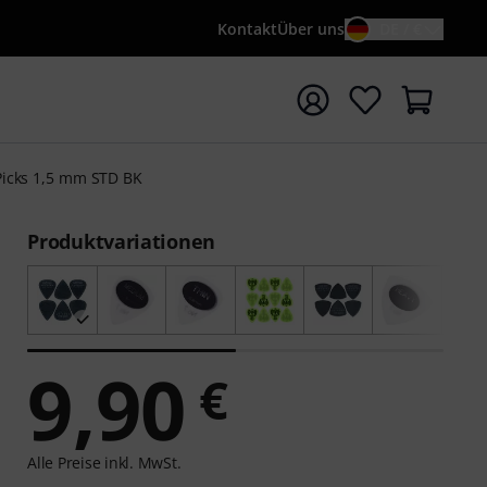
Kontakt
Über uns
DE / €
e mit Suchwort {searchTerm} starten
Picks 1,5 mm STD BK
Produktvariationen
9,90
€
Alle Preise inkl. MwSt.