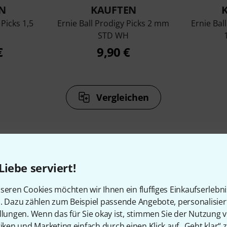
N
KAUFTEN
 Picks 1,5
Ernie Ball Prodigy Picks 2 mm
Ernie Bal
STD WH
€
9,90 €
Vergleichen
Liebe serviert!
Zubehör & passende Artike
seren Cookies möchten wir Ihnen ein fluffiges Einkaufserlebn
n. Dazu zählen zum Beispiel passende Angebote, personalisie
llungen. Wenn das für Sie okay ist, stimmen Sie der Nutzung 
tiken und Marketing einfach durch einen Klick auf „Geht klar“ z