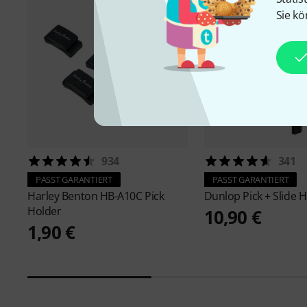
Sie kö
934
341
PASST GARANTIERT
PASST GARANTIERT
Harley Benton
HB-A10C Pick
Dunlop
Pick + Slide 
Holder
10,90 €
1,90 €