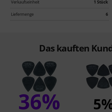
Verkaufseinheit
1 Stück
Liefermenge
6
Das kauften Kund
36%
5