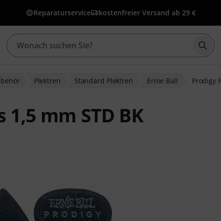
Reparaturservice
kostenfreier Versand ab 29 €
Such
ubehör
Plektren
Standard Plektren
Ernie Ball
Prodigy 
ks 1,5 mm STD BK
ewertungen