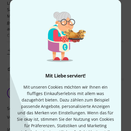
Lange Zeit war ich auf der Suche nach den passenden
Saiten für meine handgefertigte Westerngitarre aus
Mahagoni-Korpus und Fichtendecke – jetzt habe ich sie
gefunden! Ja, die Optima 1747EL sind im Vergleich zu
anderen Saiten echt teuer, aber aus meiner Sicht jeden
Cent wert. Sie sind 1A verarbeitet und halten
verhältnismäßig lange die Klangqualität. Nach vier Monaten
Mehr anzeigen
1
0
BEWERTUNG MELDEN
Mit Liebe serviert!
Mit unseren Cookies möchten wir Ihnen ein
Westerngitarre und Gold - passt das ?
S
fluffiges Einkaufserlebnis mit allem was
Stereolli 08.11.2009
dazugehört bieten. Dazu zählen zum Beispiel
passende Angebote, personalisierte Anzeigen
Sound
und das Merken von Einstellungen. Wenn das für
Verarbeitung
Sie okay ist, stimmen Sie der Nutzung von Cookies
für Präferenzen, Statistiken und Marketing
JA ! es passt hervorragend. Denn die Optima Saiten