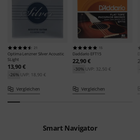
21
15
Optima
Lenzner Silver Acoustic
Daddario
EFT15
D
SLight
22,90 €
13,90 €
-30%
UVP: 32,50 €
-26%
UVP: 18,90 €
Vergleichen
Vergleichen
Smart Navigator