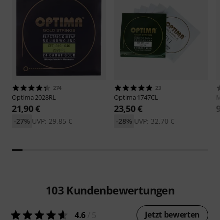
274
23
Optima
2028RL
Optima
1747CL
M
21,90 €
23,50 €
-27%
UVP: 29,85 €
-28%
UVP: 32,70 €
103
Kundenbewertungen
Jetzt bewerten
4.6
/ 5