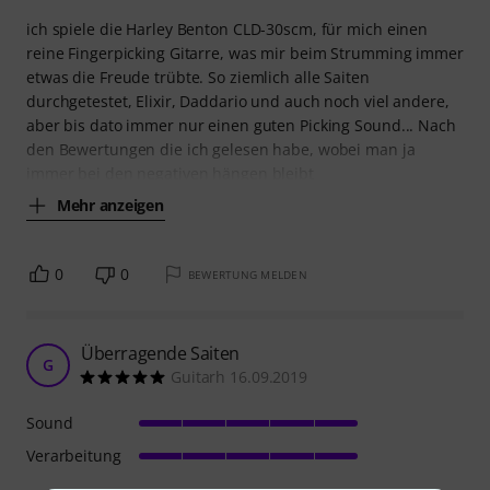
ich spiele die Harley Benton CLD-30scm, für mich einen
reine Fingerpicking Gitarre, was mir beim Strumming immer
etwas die Freude trübte. So ziemlich alle Saiten
durchgetestet, Elixir, Daddario und auch noch viel andere,
aber bis dato immer nur einen guten Picking Sound... Nach
den Bewertungen die ich gelesen habe, wobei man ja
immer bei den negativen hängen bleibt
Mehr anzeigen
0
0
BEWERTUNG MELDEN
Überragende Saiten
G
Guitarh 16.09.2019
Sound
Verarbeitung