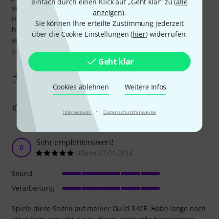
einfach durch einen Klick auf „Geht klar“ zu (
alle
verleihen dem Westerngitarren-Sound das gewisse Etwas.
anzeigen
).
Hier ist besonders die Langlebigkeit dieser saiten
Sie können Ihre erteilte Zustimmung jederzeit
hervorzuheben. Optima - Diese Saiten bescheren dem
über die Cookie-Einstellungen (
hier
) widerrufen.
versierten Gitarristen wirklich eine lange Freude am
spielen. Die Langlebigkeit dieser Saiten ist enorm !
Geht klar
(Erfahrung beruht auf langjährige Vergleiche zu anderen
Mehr anzeigen
Cookies ablehnen
Weitere Infos
1
1
BEWERTUNG MELDEN
·
Impressum
Datenschutzhinweise
Sehr empfehlenswert!
0
0deon 27.01.2014
Sound
Verarbeitung
Spiele diese Seiten auf meiner Guild S4CE. Habe lange nach