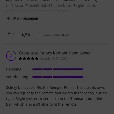
noch so an Zubehör dabei haben kann. Es gibt nichts
praktischeres wenn man die Lunchbox
Mehr anzeigen
1
0
BEWERTUNG MELDEN
Great case for any Kemper Head owner
A
Ashok 26.01.2022
Handling
Verarbeitung
Solidly built case. Fits the Kemper Profiler head on its own,
you can squeeze the remote foot switch in there too, but it's
tight. Slightly nicer materials than the Thomann branded
bag, which also isn't able to fit the remote.