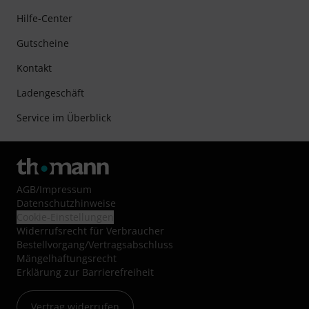
Hilfe-Center
Gutscheine
Kontakt
Ladengeschäft
Service im Überblick
AGB
/
Impressum
Datenschutzhinweise
Cookie-Einstellungen
Widerrufsrecht für Verbraucher
Bestellvorgang/Vertragsabschluss
Mängelhaftungsrecht
Erklärung zur Barrierefreiheit
Vertrag widerrufen