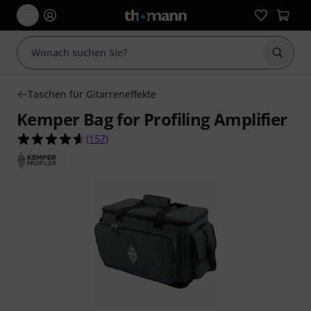
Suche 
Taschen für Gitarreneffekte
Kemper Bag for Profiling Amplifier
4.6 von 5 Sternen aus 157 Kundenbewertungen
(
157
)