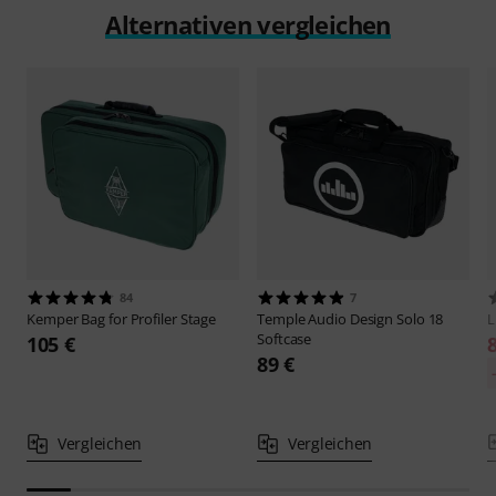
Alternativen vergleichen
84
7
Kemper
Bag for Profiler Stage
Temple Audio Design
Solo 18
L
Softcase
105 €
89 €
Vergleichen
Vergleichen