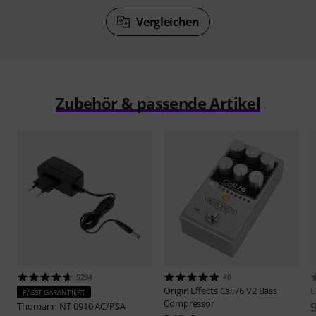
Vergleichen
Zubehör & passende Artikel
5294
40
Origin Effects
Cali76 V2 Bass
PASST GARANTIERT
Compressor
Thomann
NT 0910 AC/PSA