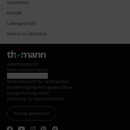
Gutscheine
Kontakt
Ladengeschäft
Service im Überblick
AGB
/
Impressum
Datenschutzhinweise
Cookie-Einstellungen
Widerrufsrecht für Verbraucher
Bestellvorgang/Vertragsabschluss
Mängelhaftungsrecht
Erklärung zur Barrierefreiheit
Vertrag widerrufen