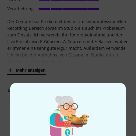
Verarbeitung
Der Compressor Pro kommt bei mir im semiprofessionellen
Recording Bereich sowie im Studio als auch im Proberaum
zum Einsatz. Ich verwende ihn für die Aufnahme und den
Live Einsatz von E-Gitarren, A-Gitarren und E-Bässen, wobei
er immer eine sehr gute Figur macht. Außerdem verwende
ich ihn bei der Aufnahme von Gesang im Studio, da ich
finde er macht dabei einen
Mehr anzeigen
3
0
BEWERTUNG MELDEN
Alle Bewertungen lesen