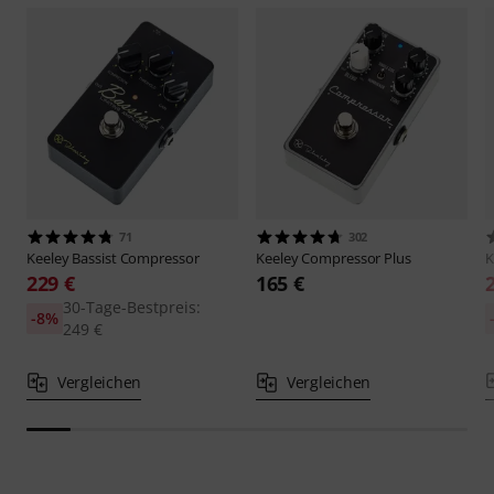
71
302
Keeley
Bassist Compressor
Keeley
Compressor Plus
K
229 €
165 €
30-Tage-Bestpreis:
-8%
249 €
Vergleichen
Vergleichen