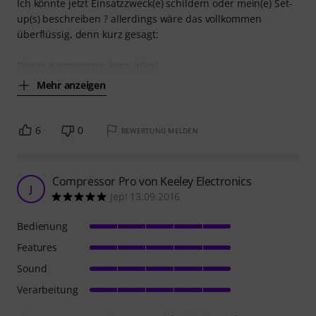
Ich könnte jetzt Einsatzzweck(e) schildern oder mein(e) Set-
up(s) beschreiben ? allerdings wäre das vollkommen
überflüssig, denn kurz gesagt:
Dieser Kompressor kann alles!
Mehr anzeigen
6
0
BEWERTUNG MELDEN
Compressor Pro von Keeley Electronics
J
Jep! 13.09.2016
Bedienung
Features
Sound
Verarbeitung