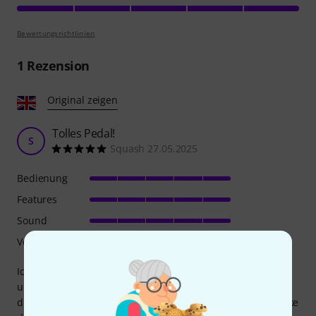
Bewertungsrichtlinien
1
Rezension
Original zeigen
Tolles Pedal!
S
Squash 27.05.2025
Bedienung
Features
Sound
Verarbeitung
Ich habe mir dieses Pedal gekauft, weil ich viel Reggae, Ska
und Punkrock spiele. Für die ersten beiden Genres ist
dieses Pedal SEHR praktisch, da es als Limiter die Lautstärke