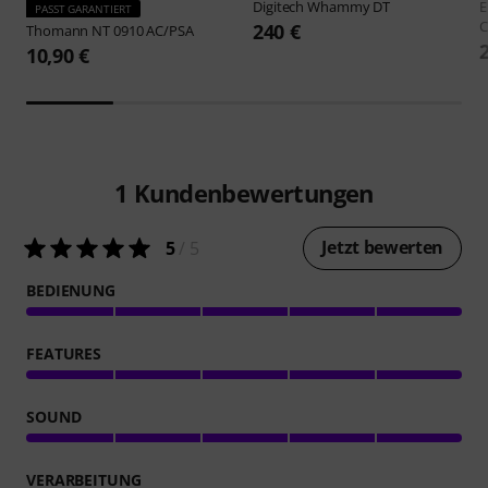
Digitech
Whammy DT
E
PASST GARANTIERT
C
240 €
Thomann
NT 0910 AC/PSA
10,90 €
1
Kundenbewertungen
Jetzt bewerten
5
/ 5
BEDIENUNG
FEATURES
SOUND
VERARBEITUNG