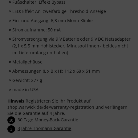
Fußschalter: Effekt Bypass
LED: Effekt An, zweifarbige Threshold-Anzeige
Ein- und Ausgang: 6,3 mm Mono-Klinke
Stromaufnahme: 50 mA
Stromversorgung via 9 V Batterie oder 9 V DC Netzadapter
(2,1 x 5,5 mm Hohlstecker, Minuspol innen - beides nicht
im Lieferumfang enthalten)
Metallgehäuse
Abmessungen (L x B x H): 112 x 68 x 51 mm
Gewicht: 277 g
made in USA
Hinweis
Registrieren Sie Ihr Produkt auf
shop.warwick.de/de/warranty-registration und verlängern
Sie die Garantie auf 4 Jahre.
30 Tage Money-Back-Garantie
30
3 Jahre Thomann Garantie
3