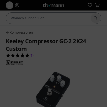
Suche 
Kompressoren
Keeley Compressor GC-2 2K24
Custom
5.0 von 5 Sternen aus 1 Kundenbewertungen
(
1
)