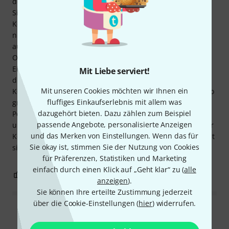
der Skanks ausgleicht und beim Spielen von Leads mein
Signal straff hält. Für alle, die es interessiert: Ich habe die
Kompression auf 2:1 eingestellt, mit einem etwas
niedrigeren Threshold, und um den Lautstärkeverlust
auszugleichen, den Gain etwas hochgedreht. Für meine
Ohren zumindest die perfekten Reggae- und Ska-
Einstellungen. Bei Leads hilft ein Overdrive danach, sich
Mit Liebe serviert!
durchzusetzen. Bemerkenswert ist, dass dies der leiseste
Mit unseren Cookies möchten wir Ihnen ein
Kompressor ist, den ich je hatte. Das blaue Licht ist nicht so
fluffiges Einkaufserlebnis mit allem was
grell wie manche anderen blauen LEDs an anderen
dazugehört bieten. Dazu zählen zum Beispiel
Pedalen, die damit ausgestattet sind, was ich sehr schätze,
passende Angebote, personalisierte Anzeigen
und so stört es nicht beim Live-Spielen/-Singen. Dies ist der
und das Merken von Einstellungen. Wenn das für
König der kompakten Kompressoren/Limiter und Keeley hat
Sie okay ist, stimmen Sie der Nutzung von Cookies
sich hier wirklich selbst übertroffen. 100%ige Empfehlung.
für Präferenzen, Statistiken und Marketing
einfach durch einen Klick auf „Geht klar“ zu (
alle
0
0
BEWERTUNG MELDEN
anzeigen
).
Sie können Ihre erteilte Zustimmung jederzeit
über die Cookie-Einstellungen (
hier
) widerrufen.
Alle Bewertungen lesen