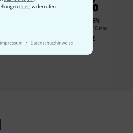
5%
5%
ellungen (
hier
) widerrufen.
KAUFTEN
KAUFTEN
s Audio ARP-87
Boss DM-2W Delay
199 €
189 €
·
Impressum
Datenschutzhinweise
l