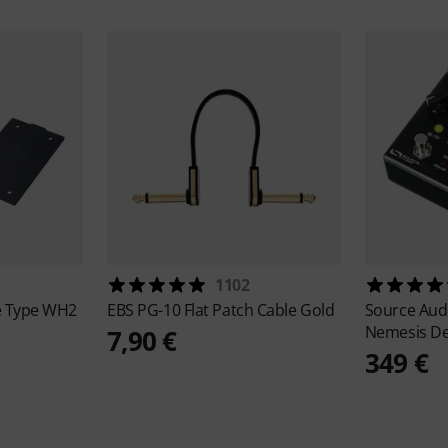
1102
e Type WH2
EBS
PG-10 Flat Patch Cable Gold
Source Aud
Nemesis De
7,90 €
349 €