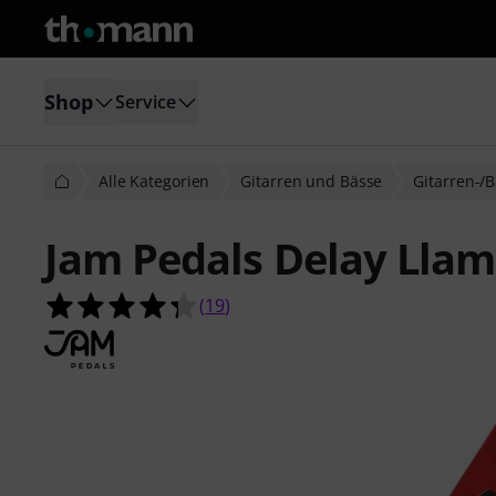
Shop
Service
Alle Kategorien
Gitarren und Bässe
Gitarren-/B
Jam Pedals Delay Llam
4.3 von 5 Sternen aus 19 Kundenb
(
19
)