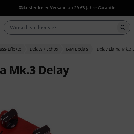
kostenfreier Versand ab 29 €
3 Jahre Garantie
Such
ass-Effekte
Delays / Echos
JAM pedals
Delay Llama Mk.3 
a Mk.3 Delay
ewertungen