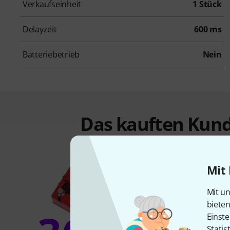
Verkaufseinheit
1 Stück
Delayzeit
600 ms
Batteriebetrieb
Nein
Das kauften Kund
Mit 
Mit un
biete
Einste
Statis