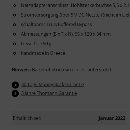
Netzadapteranschluss: Hohlsteckerbuchse 5,5 x 2,
Stromversorgung über 9 V DC Netzteil (nicht im Lie
schaltbarer True/Buffered Bypass
Abmessungen (B x T x H): 95 x 120 x 34 mm
Gewicht: 350 g
handmade in Greece
Hinweis:
Batteriebetrieb wird nicht unterstützt.
30 Tage Money-Back-Garantie
30
3 Jahre Thomann Garantie
3
Erhältlich seit
Januar 2022