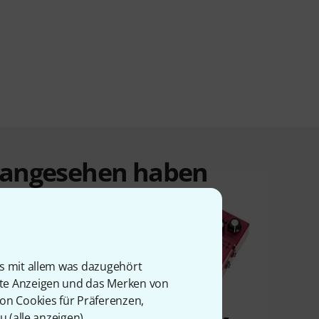
t angesehen haben
is mit allem was dazugehört
rte Anzeigen und das Merken von
von Cookies für Präferenzen,
u (
alle anzeigen
).