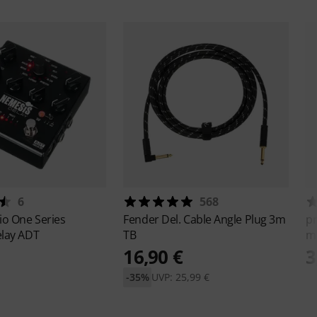
6
568
io
One Series
Fender
Del. Cable Angle Plug 3m
p
lay ADT
TB
m
16,90 €
3
-35%
UVP: 25,99 €