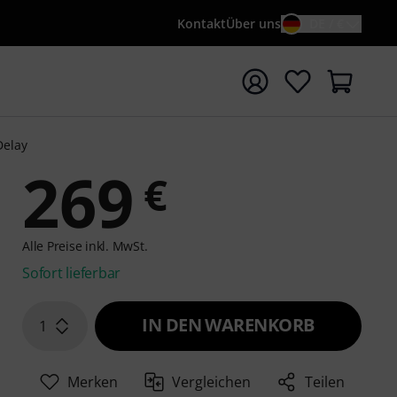
Kontakt
Über uns
DE / €
e mit Suchwort {searchTerm} starten
Delay
269
€
Alle Preise inkl. MwSt.
Sofort lieferbar
IN DEN WARENKORB
1
Merken
Vergleichen
Teilen