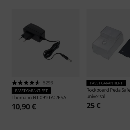
5293
PASST GARANTIERT
Rockboard
PedalSaf
PASST GARANTIERT
universal
Thomann
NT 0910 AC/PSA
25 €
10,90 €