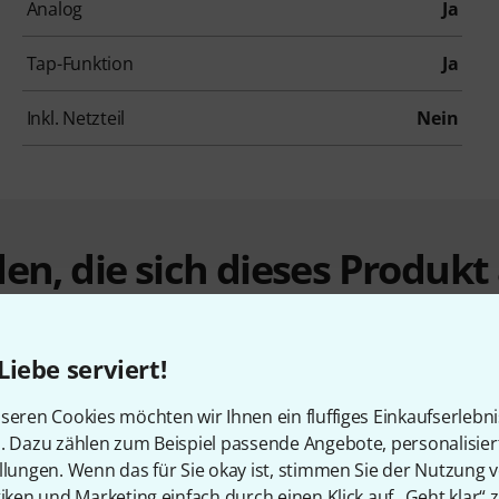
Analog
Ja
Tap-Funktion
Ja
Inkl. Netzteil
Nein
en, die sich dieses Produk
Liebe serviert!
seren Cookies möchten wir Ihnen ein fluffiges Einkaufserlebn
n. Dazu zählen zum Beispiel passende Angebote, personalisie
llungen. Wenn das für Sie okay ist, stimmen Sie der Nutzung 
tiken und Marketing einfach durch einen Klick auf „Geht klar“ z