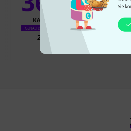
36%
6
Sie kö
KAUFTEN
KAUFTE
MXR M299 Copy Mi
GENAU DIESES PRODUKT
Delay
269 €
165 €