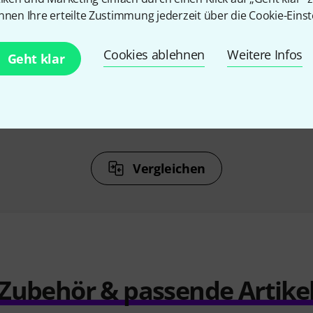
%
6%
nnen Ihre erteilte Zustimmung jederzeit über die Cookie-Einst
N
KAUFTEN
Cookies ablehnen
Weitere Infos
Geht klar
ni Analog
JAM pedals Delay Llama
Walru
XTreme
379 €
Vergleichen
Zubehör & passende Artike