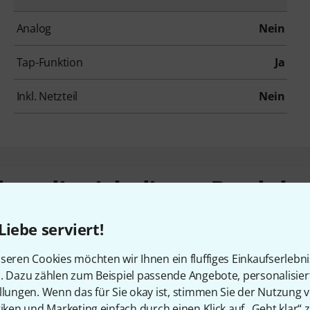
Analog
Nein
Tap-Funktion
Ja
Inkl. Netzteil
Nein
en, die sich dieses Produk
Liebe serviert!
seren Cookies möchten wir Ihnen ein fluffiges Einkaufserlebn
n. Dazu zählen zum Beispiel passende Angebote, personalisie
llungen. Wenn das für Sie okay ist, stimmen Sie der Nutzung 
tiken und Marketing einfach durch einen Klick auf „Geht klar“ z