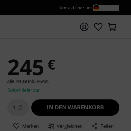
Kontakt
Über uns
DE / €
e mit Suchwort {searchTerm} starten
245
€
Alle Preise inkl. MwSt.
Sofort lieferbar
IN DEN WARENKORB
1
Merken
Vergleichen
Teilen