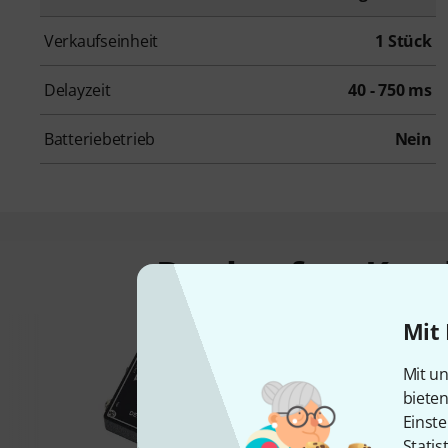
Verkaufseinheit
1 Stück
Delayzeit
40 - 750 ms
Batteriebetrieb
Nein
Das kauften Kund
Mit 
Mit un
biete
Einste
Statis