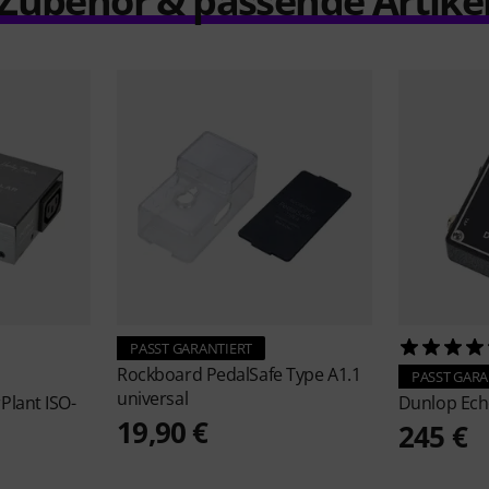
Zubehör & passende Artike
PASST GARANTIERT
Rockboard
PedalSafe Type A1.1
PASST GARA
universal
Plant ISO-
Dunlop
Ech
19,90 €
245 €