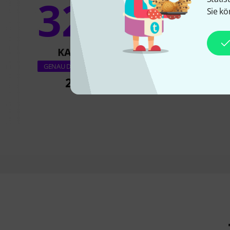
32%
Sie kö
7
KAUFTEN
KAUFTE
Boss DD-8 Digit
GENAU DIESES PRODUKT
245 €
179 €