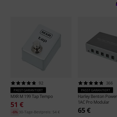
92
366
PASST GARANTIERT
PASST GARANTIERT
MXR
M 199 Tap Tempo
Harley Benton
Power
1AC Pro Modular
51 €
65 €
-6%
30-Tage-Bestpreis: 54 €