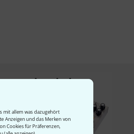
t angesehen haben
is mit allem was dazugehört
rte Anzeigen und das Merken von
von Cookies für Präferenzen,
u (
alle anzeigen
).