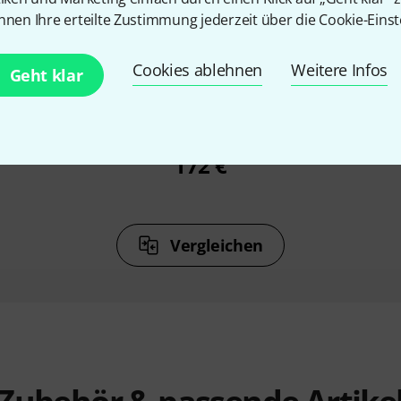
nnen Ihre erteilte Zustimmung jederzeit über die Cookie-Einst
%
7%
Cookies ablehnen
Weitere Infos
Geht klar
N
KAUFTEN
al Delay
MXR M169 Carbon Copy
Universa
Analog Delay
172 €
Vergleichen