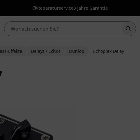
Reparaturservice
3 Jahre Garantie
Such
ass-Effekte
Delays / Echos
Dunlop
Echoplex Delay
y
ewertungen