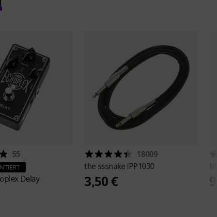
l
55
18009
the sssnake
IPP1030
M
NTIERT
3,50 €
9
oplex Delay