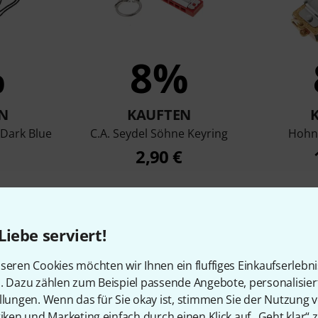
%
8%
N
KAUFTEN
Dark Blue
C.A. Seydel Söhne Keyring
Hohne
2,90 €
Vergleichen
Liebe serviert!
seren Cookies möchten wir Ihnen ein fluffiges Einkaufserlebn
n. Dazu zählen zum Beispiel passende Angebote, personalisie
llungen. Wenn das für Sie okay ist, stimmen Sie der Nutzung 
tiken und Marketing einfach durch einen Klick auf „Geht klar“ z