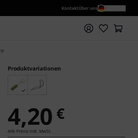
Kontakt
Über uns
DE / €
e mit Suchwort {searchTerm} starten
rp
Produktvariationen
4,20
€
Alle Preise inkl. MwSt.