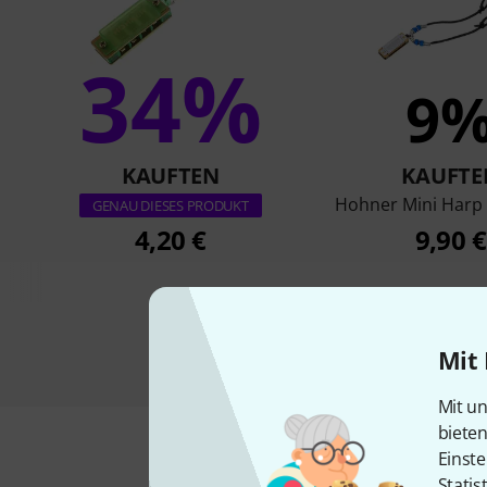
34%
9
KAUFTEN
KAUFTE
Hohner Mini Harp 
GENAU DIESES PRODUKT
4,20 €
9,90 €
Mit 
Mit un
biete
Einste
Statis