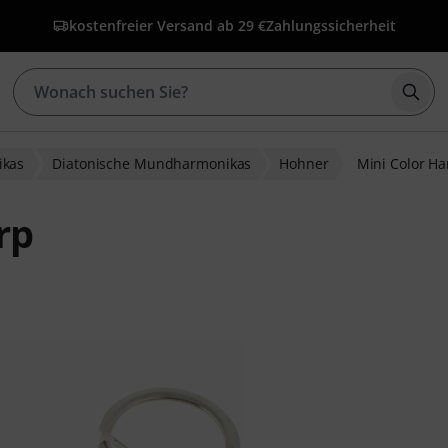
kostenfreier Versand ab 29 €
Zahlungssicherheit
Such
kas
Diatonische Mundharmonikas
Hohner
Mini Color Ha
rp
bewertungen