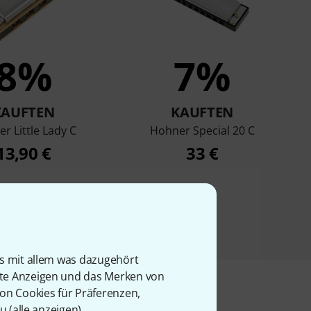
8%
7%
KAUFTEN
KAUFTEN
r Little Lady C
Hohner Special 20 C
13,90 €
33 €
is mit allem was dazugehört
rte Anzeigen und das Merken von
von Cookies für Präferenzen,
u (
alle anzeigen
).