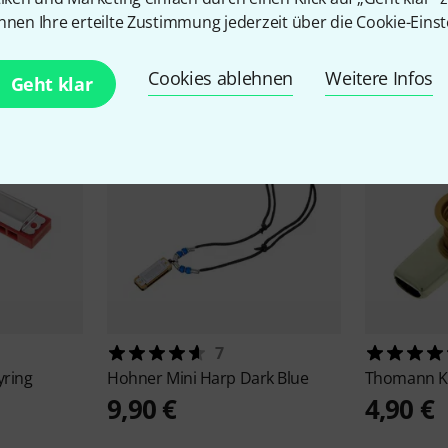
nnen Ihre erteilte Zustimmung jederzeit über die Cookie-Einst
Zubehör & passende Artike
Cookies ablehnen
Weitere Infos
Geht klar
7
yring
Hohner
Mini Harp Dark Blue
Thomann
K
9,90 €
4,90 €