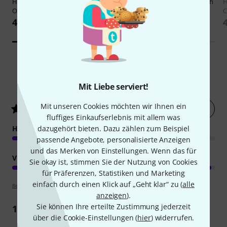
Harley Benton
Pedalboard
Harley Benton
FPC-10 Flat Patch
H
Organizer Kit
Cable
C
4,90 €
2,90 €
12
Kundenbewertungen
Mit Liebe serviert!
Mit unseren Cookies möchten wir Ihnen ein
Jetzt bewerten
4.7
/ 5
fluffiges Einkaufserlebnis mit allem was
dazugehört bieten. Dazu zählen zum Beispiel
HANDLING
passende Angebote, personalisierte Anzeigen
und das Merken von Einstellungen. Wenn das für
VERARBEITUNG
Sie okay ist, stimmen Sie der Nutzung von Cookies
für Präferenzen, Statistiken und Marketing
einfach durch einen Klick auf „Geht klar“ zu (
alle
Bewertungsrichtlinien
anzeigen
).
Sie können Ihre erteilte Zustimmung jederzeit
10
Rezensionen
über die Cookie-Einstellungen (
hier
) widerrufen.