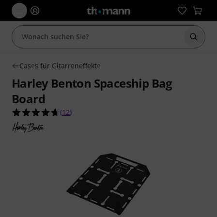
Suche 
Cases für Gitarreneffekte
Harley Benton Spaceship Bag
Board
4.7 von 5 Sternen aus 12 Kundenbewertungen
(
12
)