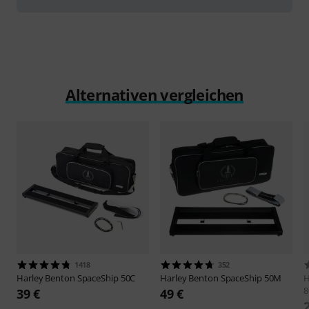
Alternativen vergleichen
1418
352
Harley Benton
SpaceShip 50C
Harley Benton
SpaceShip 50M
H
8
39 €
49 €