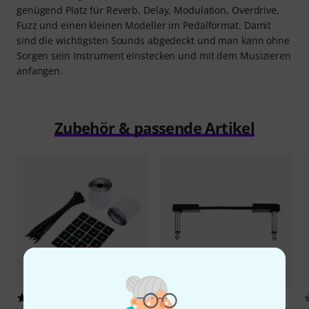
genügend Platz für Reverb, Delay, Modulation, Overdrive,
Fuzz und einen kleinen Modeller im Pedalformat. Damit
sind die wichtigsten Sounds abgedeckt und man kann ohne
Sorgen sein Instrument einstecken und mit dem Musizieren
anfangen.
Zubehör & passende Artikel
730
1667