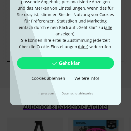
passende Angebote, personalisierte Anzeigen
und das Merken von Einstellungen. Wenn das für
Sie okay ist, stimmen Sie der Nutzung von Cookies
14%
2%
für Präferenzen, Statistiken und Marketing
einfach durch einen Klick auf „Geht klar“ zu (
alle
KAUFTEN
KAUFTEN
anzeigen
).
Harley Benton RB-612BK
Harley Benton DC-Custom
Sie können Ihre erteilte Zustimmung jederzeit
Classic Series
612 Cherry
über die Cookie-Einstellungen (
hier
) widerrufen.
269 €
498 €
Geht klar
Vergleichen
Cookies ablehnen
Weitere Infos
·
Impressum
Datenschutzhinweise
Zubehör & passende Artikel