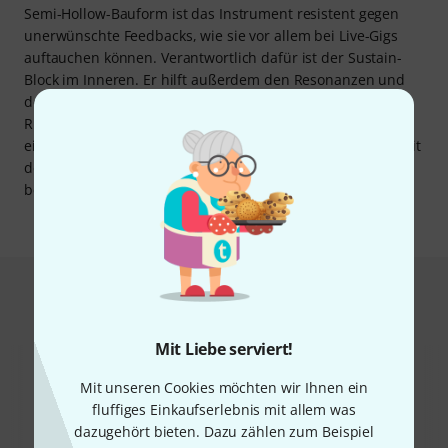
Semi-Hollow-Bauform ist das Instrument resistent gegen
unerwünschte Feedbacks, wie sie vor allem bei Live-Gigs
auftauchen können. Verantwortlich dafür ist der Sustain-
Block im Inneren. Er hilft außerdem den Resonanzen und
dem Sustain auf die Sprünge. Darüber hinaus bringt die
RB-612CS neben dem faszinierenden Twelvestring-Sound
eine solide Verarbeitung und robuste Hardware mit, die mit
dem Casino Tailpiece und dem Tune-O-Matic-Steg
besondere optische Akzente setzt.
Das kauften Kunden, die sich dieses
Produkt angesehen haben
Mit Liebe serviert!
Mit unseren Cookies möchten wir Ihnen ein
fluffiges Einkaufserlebnis mit allem was
dazugehört bieten. Dazu zählen zum Beispiel