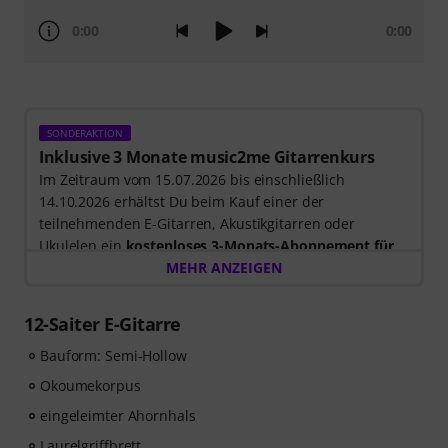
0:00
0:00
SONDERAKTION
Inklusive 3 Monate music2me Gitarrenkurs
Im Zeitraum vom 15.07.2026 bis einschließlich
14.10.2026 erhältst Du beim Kauf einer der
teilnehmenden E-Gitarren, Akustikgitarren oder
Ukulelen ein
kostenloses 3-Monats-Abonnement für
einen Onlinekurs von music2me im Wert von EUR
MEHR ANZEIGEN
57,00
. Nach dem Versand deiner Bestellung bekommst
du den Freischaltcode automatisch per E-Mail
12-Saiter E-Gitarre
zugesendet. Das music2me Abo endet nach Ablauf
automatisch.
Bauform: Semi-Hollow
Music2Me, dein Online-Lernportal für Musik mit einem
Okoumekorpus
pädagogischen Konzept von studierten Musiklehrern.
eingeleimter Ahornhals
Ausgezeichnet mit dem deutschen Bildungs-Award
2025/2026 in der Kategorie “E-Learning
Laurelgriffbrett