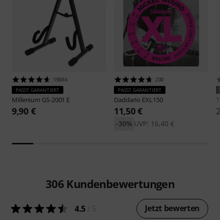
15884
230
PASST GARANTIERT
PASST GARANTIERT
Millenium
GS-2001 E
Daddario
EXL150
9,90 €
11,50 €
-30%
UVP: 16,40 €
306
Kundenbewertungen
Jetzt bewerten
4.5
/ 5