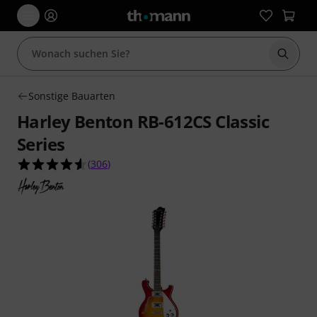
Suche 
Sonstige Bauarten
Harley Benton RB-612CS Classic
Series
4.5 von 5 Sternen aus 306 Kundenbewertungen
(
306
)