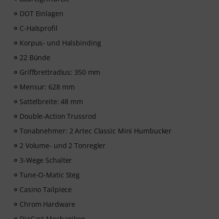
Instrumentalunterricht”! Mit über 400 Gitarren
DOT Einlagen
Videolektionen für Anfänger und Fortgeschrittene – von
C-Halsprofil
Pop, Rock und Blues bis Metal und mehr. Mit
persönlichem Support per Chat, Noten zum
Korpus- und Halsbinding
Ausdrucken sowie intelligentem Videoplayer mit
22 Bünde
Übungsfunktion, Zeitlupe und weitere Features.
Griffbrettradius: 350 mm
Mensur: 628 mm
Sattelbreite: 48 mm
Double-Action Trussrod
Tonabnehmer: 2 Artec Classic Mini Humbucker
2 Volume- und 2 Tonregler
3-Wege Schalter
Tune-O-Matic Steg
Casino Tailpiece
Chrom Hardware
DieCast Mechaniken