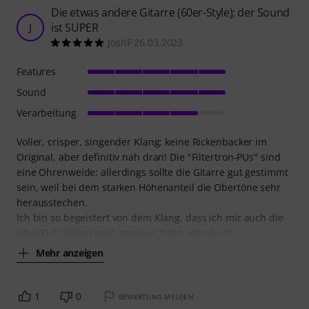
Die etwas andere Gitarre (60er-Style); der Sound
ist SUPER
J
JoshF 26.03.2023
Features
Sound
Verarbeitung
Voller, crisper, singender Klang; keine Rickenbacker im
Original, aber definitiv nah dran! Die "Filtertron-PUs" sind
eine Ohrenweide; allerdings sollte die Gitarre gut gestimmt
sein, weil bei dem starken Höhenanteil die Obertöne sehr
herausstechen.
Ich bin so begeistert von dem Klang, dass ich mir auch die
RB-600 (6-Saiter) noch gegönnt habe. Wer auch
Mehr anzeigen
1
0
BEWERTUNG MELDEN