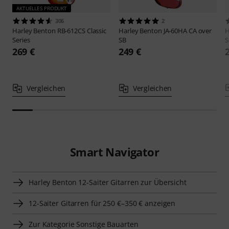
AKTUELLES PRODUKT
306
2
Harley Benton
RB-612CS Classic
Harley Benton
JA-60HA CA over
H
Series
SB
S
269 €
249 €
Vergleichen
Vergleichen
Smart Navigator
Harley Benton 12-Saiter Gitarren zur Übersicht
12-Saiter Gitarren für 250 €–350 € anzeigen
Zur Kategorie Sonstige Bauarten