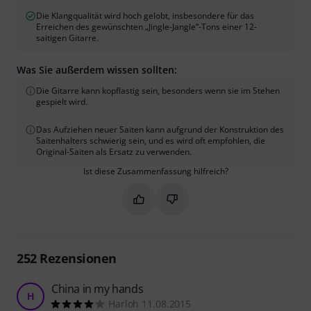
Die Klangqualität wird hoch gelobt, insbesondere für das
Erreichen des gewünschten „Jingle-Jangle“-Tons einer 12-
saitigen Gitarre.
Was Sie außerdem wissen sollten:
Die Gitarre kann kopflastig sein, besonders wenn sie im Stehen
gespielt wird.
Das Aufziehen neuer Saiten kann aufgrund der Konstruktion des
Saitenhalters schwierig sein, und es wird oft empfohlen, die
Original-Saiten als Ersatz zu verwenden.
Ist diese Zusammenfassung hilfreich?
Markieren Sie diese Zusammenfassung
Markieren Sie diese Zusammen
252
Rezensionen
China in my hands
H
Harloh 11.08.2015