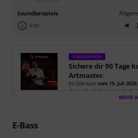
Soundbeispiele
Finger
0:00
SONDERAKTION
Sichere dir 90 Tage 
Artmaster.
Im Zeitraum
vom 15. Juli 2026
dieses Produktes einen koste
MEHR A
Artmaster-Kurse bietet
– eins
ausgelegt ist, deinen Groove, 
Kreativität zu stärken. ArtMas
und modernes Musizieren. Bitte
E-Bass
sind.