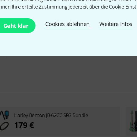
Hals
Karamellisierter Kanadischer Ahorn
nnen Ihre erteilte Zustimmung jederzeit über die Cookie-Einst
Bünde
20
Cookies ablehnen
Weitere Infos
Geht klar
Tonabnehmerbestückung
JJ
Inkl. Koffer
Nein
Harley Benton JB-62CC SFG Bundle
179 €