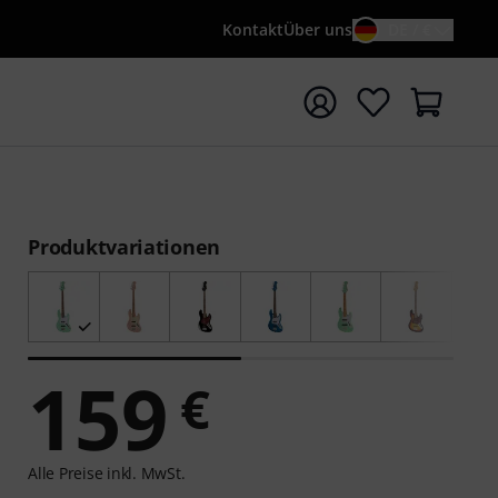
Kontakt
Über uns
DE / €
e mit Suchwort {searchTerm} starten
Produktvariationen
159
€
Alle Preise inkl. MwSt.