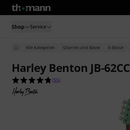
Shop
Service
Alle Kategorien
Gitarren und Bässe
E-Bässe
Harley Benton JB-62CC
4.8 von 5 Sternen aus 55 Kundenb
(
55
)