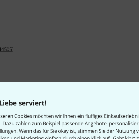
44505
)
Liebe serviert!
Artikelnummer
523526
seren Cookies möchten wir Ihnen ein fluffiges Einkaufserlebn
n. Dazu zählen zum Beispiel passende Angebote, personalisie
Farbe
Sea Foam Green
llungen. Wenn das für Sie okay ist, stimmen Sie der Nutzung 
tiken und Marketing einfach durch einen Klick auf „Geht klar“ z