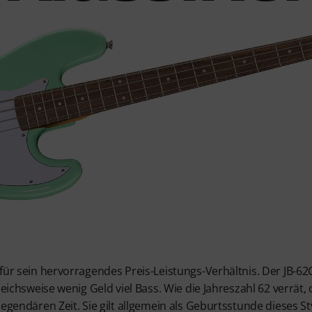
für sein hervorragendes Preis-Leistungs-Verhältnis. Der JB-6
leichsweise wenig Geld viel Bass. Wie die Jahreszahl 62 verrät, 
legendären Zeit. Sie gilt allgemein als Geburtsstunde dieses St