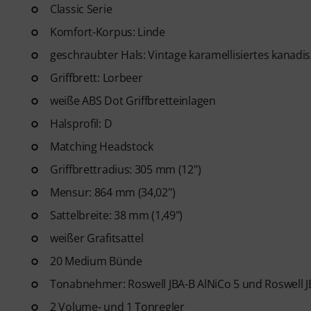
Classic Serie
ArtMaster.com – lerne direkt
der für seinen ganzheitlichen 
Komfort-Korpus: Linde
praktischen Übungen bekannt i
geschraubter Hals: Vintage karamellisiertes kanadi
Anfänger bis zum Fortgeschritt
Griffbrett: Lorbeer
Tracks, Technik-Workouts und 
nächste Level heben werden.
weiße ABS Dot Griffbretteinlagen
Halsprofil: D
Nachdem deine Bestellung vers
Matching Headstock
Mail. Das Abonnement endet n
Griffbrettradius: 305 mm (12")
Mensur: 864 mm (34,02")
Sattelbreite: 38 mm (1,49")
weißer Grafitsattel
20 Medium Bünde
Tonabnehmer: Roswell JBA-B AlNiCo 5 und Roswell JB
2 Volume- und 1 Tonregler