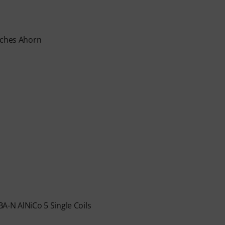
 von dem renommierten Bass-Dozenten Marek Bero,
Ansatz, seine rhythmische Meisterklasse und seine
st, die jedem Bassisten weiterhelfen — vom
sches Ahorn
enen. Entdecke strukturierte Lektionen, Play-along-
musikalische Konzepte, die dein Bassspiel auf das
andt wurde, erhältst du den Aktivierungscode per E-
ach Ablauf automatisch.
A-N AlNiCo 5 Single Coils