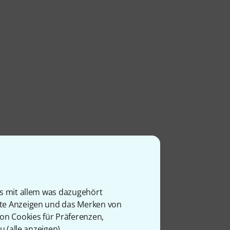
is mit allem was dazugehört
rte Anzeigen und das Merken von
von Cookies für Präferenzen,
u (
alle anzeigen
).