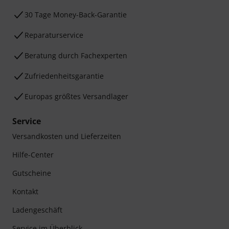
30 Tage Money-Back-Garantie
Reparaturservice
Beratung durch Fachexperten
Zufriedenheitsgarantie
Europas größtes Versandlager
Service
Versandkosten und Lieferzeiten
Hilfe-Center
Gutscheine
Kontakt
Ladengeschäft
Service im Überblick