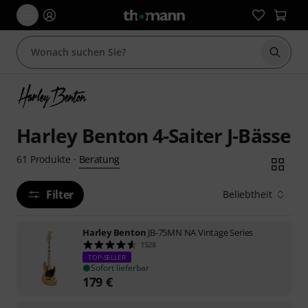
Suche 
Harley Benton 4-Saiter J-Bässe
Beratung
61
Produkte
·
Filter
Beliebtheit
Harley Benton
JB-75MN NA Vintage Series
1528
TOP-SELLER
Sofort lieferbar
179
€