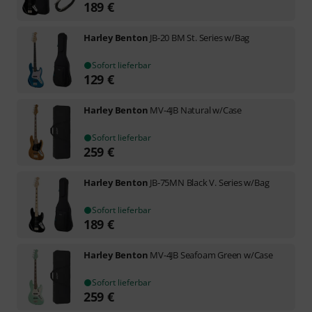
189
€
Harley Benton
JB-20 BM St. Series w/Bag
Sofort lieferbar
129
€
Harley Benton
MV-4JB Natural w/Case
Sofort lieferbar
259
€
Harley Benton
JB-75MN Black V. Series w/Bag
Sofort lieferbar
189
€
Harley Benton
MV-4JB Seafoam Green w/Case
Sofort lieferbar
259
€