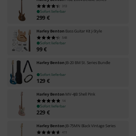
313
Sofort lieferbar
299
€
Harley Benton
Bass Guitar Kit J-Style
548
Sofort lieferbar
99
€
Harley Benton
JB-20 BM St. Series Bundle
Sofort lieferbar
129
€
Harley Benton
MV-4JB Shell Pink
14
Sofort lieferbar
229
€
Harley Benton
JB-75MN Black Vintage Series
411