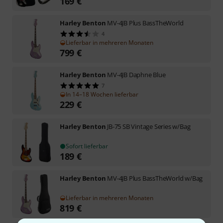
169
€
Harley Benton
MV-4JB Plus BassTheWorld
4
Lieferbar in mehreren Monaten
799
€
Harley Benton
MV-4JB Daphne Blue
7
In 14–18 Wochen lieferbar
229
€
Harley Benton
JB-75 SB Vintage Series w/Bag
Sofort lieferbar
189
€
Harley Benton
MV-4JB Plus BassTheWorld w/Bag
Lieferbar in mehreren Monaten
819
€