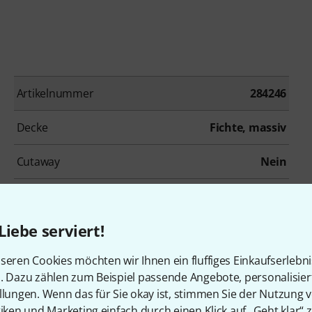
Artikelnummer
284246
Decke
Fichte, massiv
Cutaway
Nein
Sattelbreite in mm
43,00 mm
Liebe serviert!
Tonabnehmer
Nein
seren Cookies möchten wir Ihnen ein fluffiges Einkaufserlebn
Koffer
Nein
n. Dazu zählen zum Beispiel passende Angebote, personalisie
llungen. Wenn das für Sie okay ist, stimmen Sie der Nutzung 
tiken und Marketing einfach durch einen Klick auf „Geht klar“ z