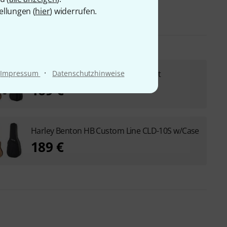
ellungen (
hier
) widerrufen.
·
Impressum
Datenschutzhinweise
Brümmer Acoustic Steel CLD-10S Set
169 €
Harley Benton HB Custom Line CLD-10S w/Case
189 €