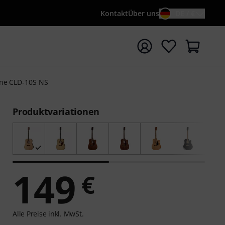
Kontakt
Über uns
DE / €
e mit Suchwort {searchTerm} starten
ne CLD-10S NS
Produktvariationen
149
€
Alle Preise inkl. MwSt.