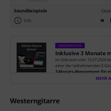
Soundbeispiele
Coun
0:00
SONDERAKTION
Inklusive 3 Monate 
Im Zeitraum vom 15.07.2026 bis
einer der teilnehmenden E-Gita
3-Monats-Abonnement für ei
57,00
. Nach dem Versand dein
MEHR A
automatisch per E-Mail zuges
automatisch.
Music2Me, dein Online-Lernpo
Westerngitarre
studierten Musiklehrern. Aus
2025/2026 in der Kategorie “E-