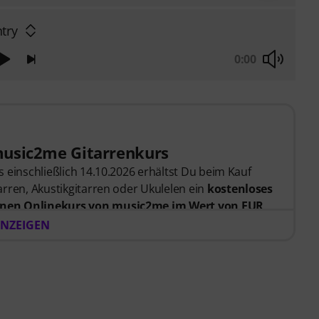
try
0:00
music2me Gitarrenkurs
 einschließlich 14.10.2026 erhältst Du beim Kauf
rren, Akustikgitarren oder Ukulelen ein
kostenloses
nen Onlinekurs von music2me im Wert von EUR
er Bestellung bekommst du den Freischaltcode
NZEIGEN
endet. Das music2me Abo endet nach Ablauf
rtal für Musik mit einem pädagogischen Konzept von
gezeichnet mit dem deutschen Bildungs-Award
Learning Instrumentalunterricht”! Mit über 400