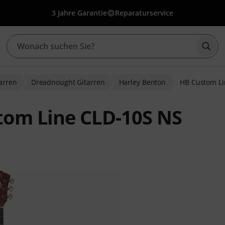
3 Jahre Garantie
Reparaturservice
Such
arren
Dreadnought Gitarren
Harley Benton
HB Custom Li
tom Line CLD-10S NS
ewertungen