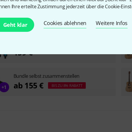
nnen Ihre erteilte Zustimmung jederzeit über die Cookie-Einst
Cookies ablehnen
Weitere Infos
Geht klar
Harley Benton HB Custom Line CLD-10S Bundle
159 €
Bundle selbst zusammenstellen
ab 155 €
BIS ZU 8% RABATT
+1