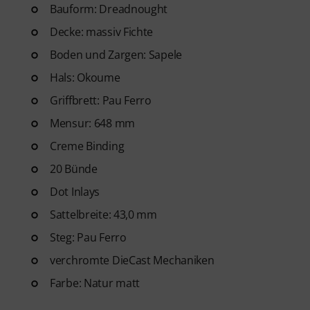
Gitarren Videolektionen für A
Bauform: Dreadnought
Blues bis Metal und mehr. Mit
Decke: massiv Fichte
Ausdrucken sowie intelligente
Boden und Zargen: Sapele
weitere Features.
Hals: Okoume
Griffbrett: Pau Ferro
Mensur: 648 mm
Creme Binding
20 Bünde
Dot Inlays
Sattelbreite: 43,0 mm
Steg: Pau Ferro
verchromte DieCast Mechaniken
Farbe: Natur matt