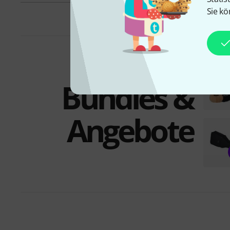
Sie kö
Bundles &
Angebote