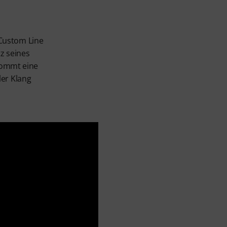
r Custom Line
z seines
 kommt eine
ler Klang