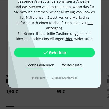
passende Angebote, personalisierte Anzeigen
und das Merken von Einstellungen. Wenn das für
Sie okay ist, stimmen Sie der Nutzung von Cookies
Zubehör & passende Artikel
für Präferenzen, Statistiken und Marketing
einfach durch einen Klick auf „Geht klar“ zu (
alle
anzeigen
).
Sie können Ihre erteilte Zustimmung jederzeit
über die Cookie-Einstellungen (
hier
) widerrufen.
Geht klar
Cookies ablehnen
Weitere Infos
762
2013
·
Impressum
Datenschutzhinweise
PASST GARANTIERT
PASST GARANTIERT
Thomann
9V 6LR
Thomann
Western Guitar Case
B
1,90 €
99 €