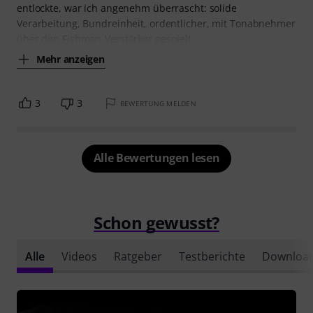
entlockte, war ich angenehm überrascht: solide
Verarbeitung, Bundreinheit, ordentlicher, mit Tonabnehmer
über den Fishman-Verstärker gespielt
Mehr anzeigen
3
3
BEWERTUNG MELDEN
Alle Bewertungen lesen
Schon gewusst?
Alle
Videos
Ratgeber
Testberichte
Downloa