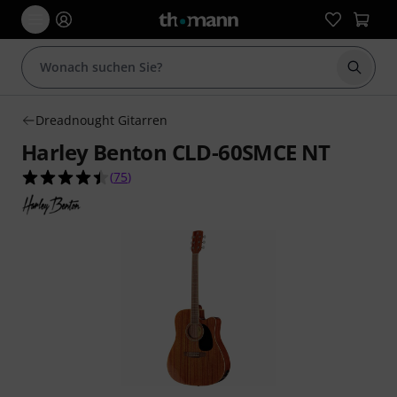
Suche 
Dreadnought Gitarren
Harley Benton CLD-60SMCE NT
4.5 von 5 Sternen aus 75 Kundenbewertungen
(
75
)