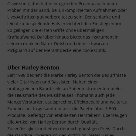
Gewissheit, durch den integrierten Preamp auch beim
Proben mit der Band, bei unkomplizierten Aufnahmen oder
Live-Auftritten gut vorbereitet zu sein. Der schlanke und
leicht zu bespielende Hals erleichtert den Einstieg enorm.
So gelingen die ersten Griffe ohne übermäßigen
Kraftaufwand. Darüber hinaus bietet das Instrument in
seinem dunklen Natur-Finish und dem schwarzen
Pickguard auf der Merantidecke eine coole Optik.
Über Harley Benton
Seit 1998 bedient die Marke Harley Benton die Bedürfnisse
vieler Gitarristen und Bassisten. Neben einer
umfangreichen Bandbreite an Saiteninstrumenten bietet
die Hausmarke des Musikhauses Thomann auch jede
Menge Verstärker, Lautsprecher, Effektpedale und weiteres
Zubehör an. Insgesamt umfasst die Palette über 1.500
Produkte. Gefertigt von etablierten Herstellern, überzeugen
alle Artikel von Harley Benton durch Qualität,
Zuverlässigkeit und einen dennoch günstigen Preis. Durch
die ständige Erweiterung des Portfolios, bietet Harley