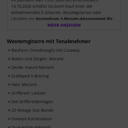
14.10.2026 erhältst Du beim Kauf einer der
teilnehmenden E-Gitarren, Akustikgitarren oder
Ukulelen ein
kostenloses 3-Monats-Abonnement für
einen Onlinekurs von music2me im Wert von EUR
MEHR ANZEIGEN
57,00
. Nach dem Versand deiner Bestellung bekommst
du den Freischaltcode automatisch per E-Mail
Westerngitarre mit Tonabnehmer
zugesendet. Das music2me Abo endet nach Ablauf
automatisch.
Bauform: Dreadnought mit Cutaway
Music2Me, dein Online-Lernportal für Musik mit einem
Boden und Zargen: Meranti
pädagogischen Konzept von studierten Musiklehrern.
Decke: massiv Meranti
Ausgezeichnet mit dem deutschen Bildungs-Award
2025/2026 in der Kategorie “E-Learning
Scalloped X-Bracing
Instrumentalunterricht”! Mit über 400 Gitarren
Hals: Meranti
Videolektionen für Anfänger und Fortgeschrittene – von
Griffbrett: Lorbeer
Pop, Rock und Blues bis Metal und mehr. Mit
persönlichem Support per Chat, Noten zum
Dot Griffbretteinlagen
Ausdrucken sowie intelligentem Videoplayer mit
20 Vintage Size Bünde
Übungsfunktion, Zeitlupe und weitere Features.
Dovetail Konstruktion
Dual-Action Halsstab