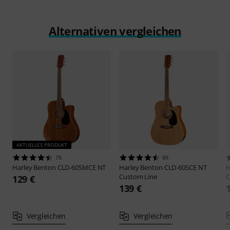
Alternativen vergleichen
AKTUELLES PRODUKT
75
89
Harley Benton
CLD-60SMCE NT
Harley Benton
CLD-60SCE NT
H
Custom Line
C
129 €
139 €
Vergleichen
Vergleichen