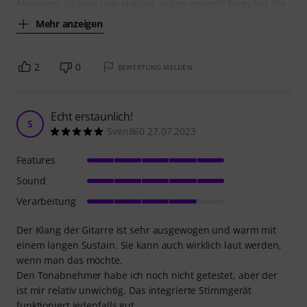
Mahagoni ist eine tolle Holzart, schon optisch! Dazu hat die
Mehr anzeigen
2
0
BEWERTUNG MELDEN
Echt erstaunlich!
S
Sven860 27.07.2023
Features
Sound
Verarbeitung
Der Klang der Gitarre ist sehr ausgewogen und warm mit
einem langen Sustain. Sie kann auch wirklich laut werden,
wenn man das möchte.
Den Tonabnehmer habe ich noch nicht getestet, aber der
ist mir relativ unwichtig. Das integrierte Stimmgerät
funktioniert jedenfalls gut.