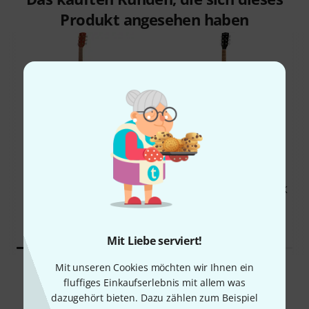
Produkt angesehen haben
30%
15%
KAUFTEN
KAUFTEN
Harley Benton D-120CE BK
GENAU DIESES PRODUKT
129 €
89 €
Mit Liebe serviert!
Mit unseren Cookies möchten wir Ihnen ein
Vergleichen
fluffiges Einkaufserlebnis mit allem was
dazugehört bieten. Dazu zählen zum Beispiel