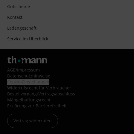
Gutscheine
Kontakt
Ladengeschäft
Service im Überblick
AGB
/
Impressum
Datenschutzhinweise
Cookie-Einstellungen
Widerrufsrecht für Verbraucher
Bestellvorgang/Vertragsabschluss
Mängelhaftungsrecht
Erklärung zur Barrierefreiheit
Vertrag widerrufen