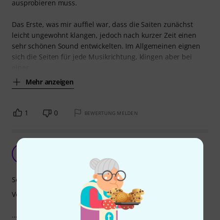
ausprobieren muss.
Das Erste, was mir auffiel war, dass die Saiten zunächst
leicht ungewohnt klangen, jedoch nach kurzer Zeit einen
sehr schönen Sound entwickelten. Im Allgemeinen eignen
sich die Seiten für jede Musikrichtung, klingen aber bei
einer
Mehr anzeigen
1
0
BEWERTUNG MELDEN
Slap' n' Pop...
L
LudwigFunkBeethoven 02.11.2018
Sound
Verarbeitung
...funktioniert mit den Saiten hervorragend. Ich bin sehr