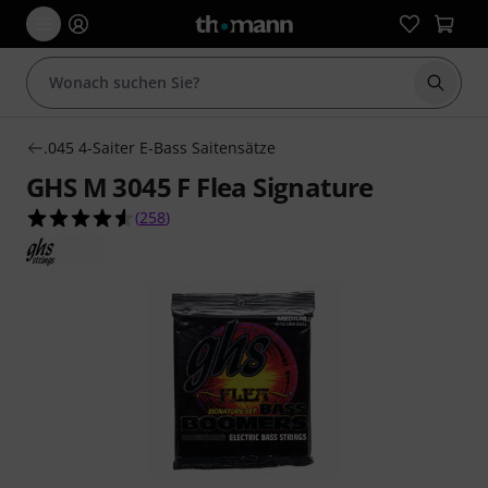
Suche 
.045 4-Saiter E-Bass Saitensätze
GHS M 3045 F Flea Signature
4.6 von 5 Sternen aus 258 Kundenbewertungen
(
258
)