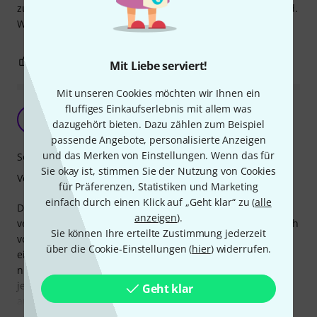
zufrieden. Verarbeitung und Haltbarkeit sind hervorragend.
Werde ich weiterhin kaufen.
1
0
BEWERTUNG MELDEN
Mit Liebe serviert!
Mit unseren Cookies möchten wir Ihnen ein
fluffiges Einkaufserlebnis mit allem was
coole Saiten
B
dazugehört bieten. Dazu zählen zum Beispiel
Bernd279 04.03.2010
passende Angebote, personalisierte Anzeigen
und das Merken von Einstellungen. Wenn das für
Sound
Sie okay ist, stimmen Sie der Nutzung von Cookies
Verarbeitung
für Präferenzen, Statistiken und Marketing
einfach durch einen Klick auf „Geht klar“ zu (
alle
Die GHS Saiten hielten das was andere Jahrelang
anzeigen
).
versprachen. Einen für mich geilen sound, wie man ihn sich
Sie können Ihre erteilte Zustimmung jederzeit
vorstellt. Egal ob Verzerrt oder Clean, die saiten haben
über die Cookie-Einstellungen (
hier
) widerrufen.
einen amtlichen Crunch Sound, der begeistert, wenn man
nicht so sehr auf Vintage Klopp Känge ala 60er Jahre steht.
je nach Spiel Intensität halten sie zwischen 2 Monate
Geht klar
aufwärts, was bei den Konkurenz