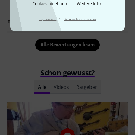
Mehr anzeigen
Cookies ablehnen
Weitere Infos
·
Impressum
Datenschutzhinweise
0
0
BEWERTUNG MELDEN
Alle Bewertungen lesen
Schon gewusst?
Alle
Videos
Ratgeber