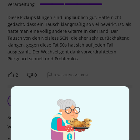
Verarbeitung
Diese Pickups klingen sind unglaublich gut. Hätte nicht
gedacht, dass ein Tausch klangmäßig so viel bewirkt. Ist, als
hätte man eine völlig andere Gitarre in der Hand. Der
Tausch von den Noisless SCN, die eher sehr zurückhaltend
klangen, gegen diese Fat 50s hat sich auf jeden Fall
ausgezahlt. Der Wechsel geht dank vorverdrahtetem
Pickguard schnell und Problemlos.
2
0
BEWERTUNG MELDEN
eigentlich schade
+W
+++Äxman Wedemark+++ 02.11.2023
Sound
Verarbeitung
Die Kante des Pickguards sehr unsauber ausgefräst. Leider