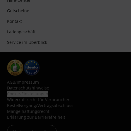
Hilfe-Center
Gutscheine
Kontakt
Ladengeschäft
Service im Überblick
AGB
/
Impressum
Datenschutzhinweise
Cookie-Einstellungen
Widerrufsrecht für Verbraucher
Bestellvorgang/Vertragsabschluss
Mängelhaftungsrecht
Erklärung zur Barrierefreiheit