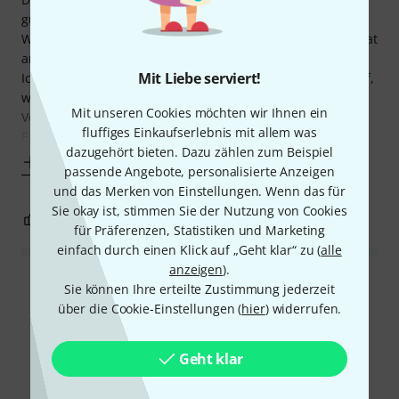
gut sichtbare "Treppenstufen" in den engen Radien. Der
Wahlschalter ist ungleimäßig schwergängig und hakelt. Grat
an den Potikappen.
Mit Liebe serviert!
Ich habe auch schon das "69er" Komplett-Pickguard gekauf,
welches sich viel hochwertiger anfühlt und aussieht.
Mit unseren Cookies möchten wir Ihnen ein
Vorfreude war groß und nach dem Auspacken -
fluffiges Einkaufserlebnis mit allem was
Enttäuschung. Das das
dazugehört bieten. Dazu zählen zum Beispiel
Mehr anzeigen
passende Angebote, personalisierte Anzeigen
und das Merken von Einstellungen. Wenn das für
Sie okay ist, stimmen Sie der Nutzung von Cookies
0
0
BEWERTUNG MELDEN
für Präferenzen, Statistiken und Marketing
einfach durch einen Klick auf „Geht klar“ zu (
alle
anzeigen
).
Alle Bewertungen lesen
Sie können Ihre erteilte Zustimmung jederzeit
über die Cookie-Einstellungen (
hier
) widerrufen.
Geht klar
Schon gewusst?