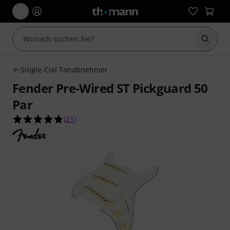
Suche 
Single-Coil Tonabnehmer
Fender Pre-Wired ST Pickguard 50
Par
4.8 von 5 Sternen aus 21 Kundenbewertungen
(
21
)