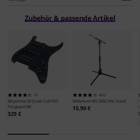
Zubehör & passende Artikel
10
4673
Mojotone
58 Quiet Coil HSS
Millenium
MS 2002 Mic Stand
F
Pickguard BK
N
15,90 €
329 €