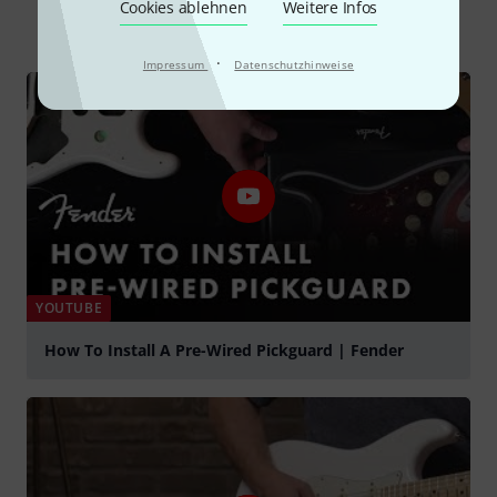
Cookies ablehnen
Weitere Infos
Alle
Videos
Ratgeber
·
Impressum
Datenschutzhinweise
YOUTUBE
How To Install A Pre-Wired Pickguard | Fender
abspielen