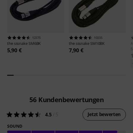
12375
10335
the sssnake
SM6BK
the sssnake
SM10BK
A
S
5,90 €
7,90 €
56
Kundenbewertungen
Jetzt bewerten
4.5
/ 5
SOUND