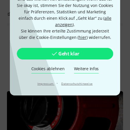
Sie okay ist, stimmen Sie der Nutzung von Cookies
für Präferenzen, Statistiken und Marketing
0
0
BEWERTUNG MELDEN
einfach durch einen Klick auf „Geht klar“ zu (
alle
anzeigen
).
Sie können Ihre erteilte Zustimmung jederzeit
Alle Bewertungen lesen
über die Cookie-Einstellungen (
hier
) widerrufen.
Geht klar
Schon gewusst?
Cookies ablehnen
Weitere Infos
Alle
Ratgeber
Downloads
·
Impressum
Datenschutzhinweise