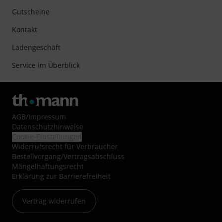
Gutscheine
Kontakt
Ladengeschäft
Service im Überblick
AGB
/
Impressum
Datenschutzhinweise
Cookie-Einstellungen
Widerrufsrecht für Verbraucher
Bestellvorgang/Vertragsabschluss
Mängelhaftungsrecht
Erklärung zur Barrierefreiheit
Vertrag widerrufen