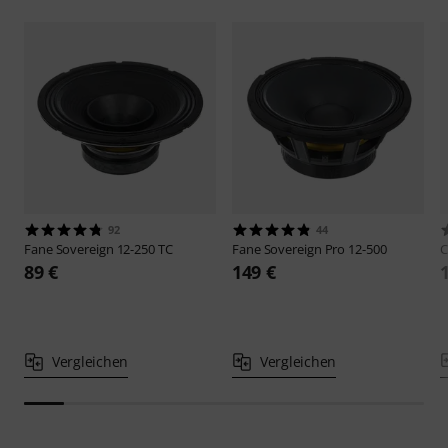
92
44
Fane
Sovereign 12-250 TC
Fane
Sovereign Pro 12-500
C
89 €
149 €
Vergleichen
Vergleichen