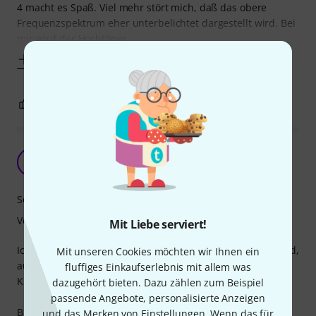
4 macht es Spaß. Viel mehr stört mich, daß das obere
Frequenzspektrum eher unterbelichtet dargestellt wird. Bei
mir wird der Hochtöner
Mehr anzeigen
4
1
BEWERTUNG MELDEN
Multitalent
M
Monuschi 13.06.2023
Sound
Verarbeitung
Mit Liebe serviert!
Ich habe 8 dieser Treiber gekauft, um damit alte (Hollyw**d,
Mit unseren Cookies möchten wir Ihnen ein
au*a, etc) tops zu restaurieren, und für ein paar
fluffiges Einkaufserlebnis mit allem was
Kunstprojekte
dazugehört bieten. Dazu zählen zum Beispiel
passende Angebote, personalisierte Anzeigen
Bis jetzt bin ich mit den treibern sehr zufrieden
und das Merken von Einstellungen. Wenn das für