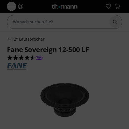
Suche 
12" Lautsprecher
Fane Sovereign 12-500 LF
4.5 von 5 Sternen aus 56 Kundenbewertungen
(
56
)