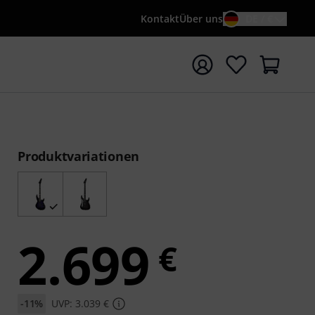
Kontakt
Über uns
DE / €
e mit Suchwort {searchTerm} starten
Produktvariationen
2.699
€
-11%
UVP: 3.039 €