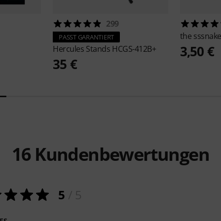
299
the sssnak
PASST GARANTIERT
3,50 €
Hercules Stands
HCGS-412B+
35 €
16
Kundenbewertungen
5
/ 5
ES