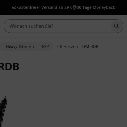
kostenfreier Versand ab 29 €
30 Tage Moneyback
Such
Heavy Gitarren
ESP
E-II Horizon-III FM RDB
 RDB
ewertungen