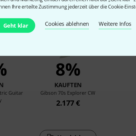
en, die sich dieses Produk
nnen Ihre erteilte Zustimmung jederzeit über die Cookie-Einst
Cookies ablehnen
Weitere Infos
Geht klar
%
8%
N
KAUFTEN
tric Guitar
Gibson 70s Explorer CW
y
2.177 €