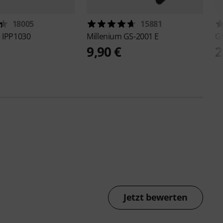
18005
15881
e
IPP1030
Millenium
GS-2001 E
G
9,90 €
2
Jetzt bewerten