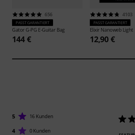
656
4103
PASST GARANTIERT
PASST GARANTIERT
Gator
G-PG E-Guitar Bag
Elixir
Nanoweb Light
144 €
12,90 €
5
16 Kunden
4
0 Kunden
FEATUR