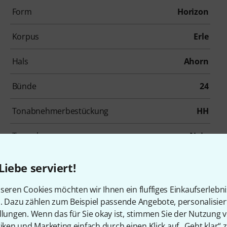
Form
Horizon
Korpus
Erle
Hals
Ahorn
Bünde
24
Tonabnehmerbestückung
HH
Tremolo
Nein
Inkl. Gigbag
Nein
Liebe serviert!
seren Cookies möchten wir Ihnen ein fluffiges Einkaufserlebn
n. Dazu zählen zum Beispiel passende Angebote, personalisie
llungen. Wenn das für Sie okay ist, stimmen Sie der Nutzung 
tiken und Marketing einfach durch einen Klick auf „Geht klar“ z