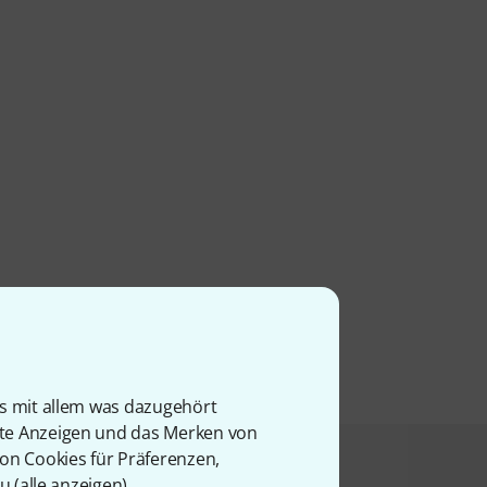
is mit allem was dazugehört
rte Anzeigen und das Merken von
von Cookies für Präferenzen,
u (
alle anzeigen
).