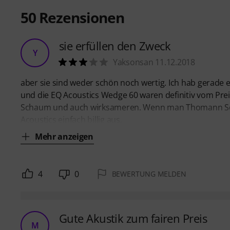
50
Rezensionen
sie erfüllen den Zweck
Y
Yaksonsan 11.12.2018
aber sie sind weder schön noch wertig. Ich hab gerade 
und die EQ Acoustics Wedge 60 waren definitiv vom Prei
Schaum und auch wirksameren. Wenn man Thomann Scha
Acoustics einfach billig aus.
Mehr anzeigen
4
0
BEWERTUNG MELDEN
Gute Akustik zum fairen Preis
M