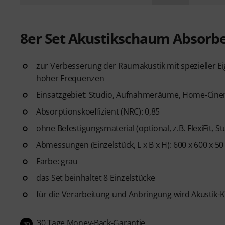
8er Set Akustikschaum Absorb
zur Verbesserung der Raumakustik mit spezieller Ei
hoher Frequenzen
Einsatzgebiet: Studio, Aufnahmeräume, Home-Cinem
Absorptionskoeffizient (NRC): 0,85
ohne Befestigungsmaterial (optional, z.B. FlexiFit, 
Abmessungen (Einzelstück, L x B x H): 600 x 600 x 
Farbe: grau
das Set beinhaltet 8 Einzelstücke
für die Verarbeitung und Anbringung wird
Akustik-K
30 Tage Money-Back-Garantie
30