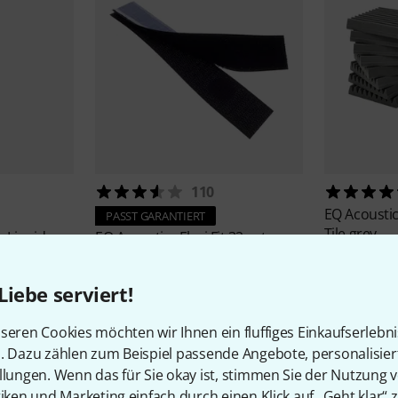
110
EQ Acousti
PASST GARANTIERT
Tile grey
e Liquid
EQ Acoustics
Flexi Fit 32 set
55 €
22 €
Liebe serviert!
seren Cookies möchten wir Ihnen ein fluffiges Einkaufserlebn
n. Dazu zählen zum Beispiel passende Angebote, personalisie
llungen. Wenn das für Sie okay ist, stimmen Sie der Nutzung 
tiken und Marketing einfach durch einen Klick auf „Geht klar“ z