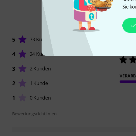
Sie kö
5
73 Kunden
4
24 Kunden
3
2 Kunden
VERARB
2
1 Kunde
1
0 Kunden
Bewertungsrichtlinien