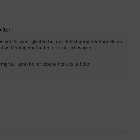
llten:
en von Schwierigkeiten bei der Befestigung der Paneele an
ative Montagemethoden erforderlich waren.
rmgrau“ kann heller erscheinen als auf den
.
sung als hilfreich
menfassung als nicht hilfreich