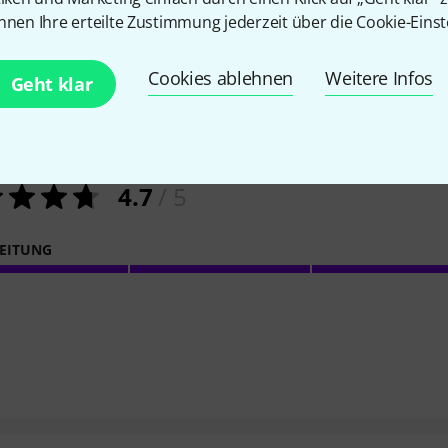
nnen Ihre erteilte Zustimmung jederzeit über die Cookie-Einst
100
Kundenbewertungen
Cookies ablehnen
Weitere Infos
Geht klar
4.7
/ 5
EITUNG