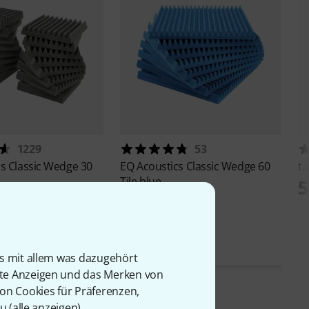
1229
53
cs
Classic Wedge 30
EQ Acoustics
Classic Wedge 60
t.
Tile blue
5
99 €
is mit allem was dazugehört
rte Anzeigen und das Merken von
von Cookies für Präferenzen,
u (
alle anzeigen
).