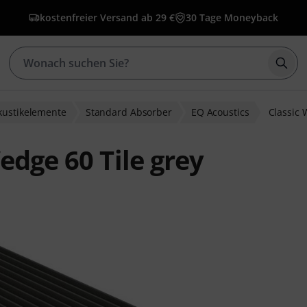
kostenfreier Versand ab 29 €
30 Tage Moneyback
Such
kustikelemente
Standard Absorber
EQ Acoustics
Classic 
edge 60 Tile grey
bewertungen