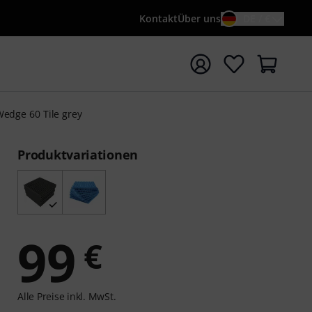
Kontakt
Über uns
DE / €
e mit Suchwort {searchTerm} starten
Wedge 60 Tile grey
Produktvariationen
99
€
Alle Preise inkl. MwSt.