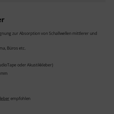
er
gnung zur Absorption von Schallwellen mittlerer und
a, Büros etc.
StudioTape oder Akustikkleber)
50 mm
leber
empfohlen