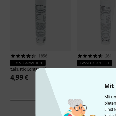
1856
261
PASST GARANTIERT
PASST GARANTIERT
t.akustik
Contact Glue
t.akustik
Contact Glu
4,99 €
4,99 €
Mit 
Mit un
biete
Einste
Statis