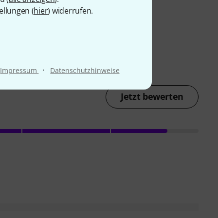
ellungen (
hier
) widerrufen.
·
Impressum
Datenschutzhinweise
Jetzt bewerten