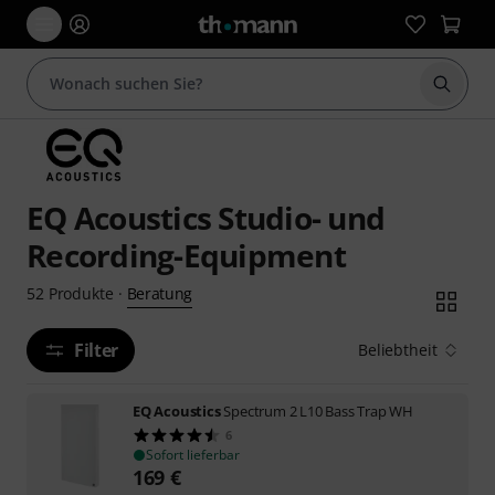
Suche 
EQ Acoustics Studio- und
Recording-Equipment
Beratung
52
Produkte
·
Filter
Beliebtheit
EQ Acoustics
Spectrum 2 L10 Bass Trap WH
6
Sofort lieferbar
169
€