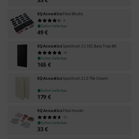
EQ Acoustics
Flexi Blocks
9
Sofort lieferbar
49
€
EQ Acoustics
Spectrum 2 L10C Bass Trap BK
16
Sofort lieferbar
165
€
EQ Acoustics
Spectrum 2 L5 Tile Cream
Sofort lieferbar
179
€
EQ Acoustics
Flexi Hooks
12
Sofort lieferbar
33
€