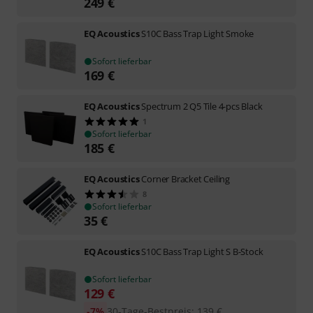
249
€
EQ Acoustics
S10C Bass Trap Light Smoke
Sofort lieferbar
169
€
EQ Acoustics
Spectrum 2 Q5 Tile 4-pcs Black
1
Sofort lieferbar
185
€
EQ Acoustics
Corner Bracket Ceiling
8
Sofort lieferbar
35
€
EQ Acoustics
S10C Bass Trap Light S B-Stock
Sofort lieferbar
129
€
-7%
30-Tage-Bestpreis
:
139
€