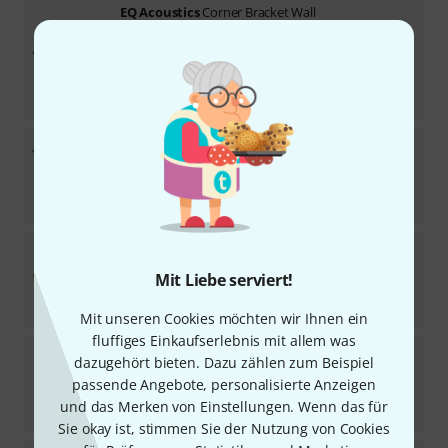
EQ Acoustics
Corner Bracket Wall
11
Sofort lieferbar
45
€
-6%
30-Tage-Bestpreis
:
48
€
EQ Acoustics
Flexi Fit 32 set
110
Sofort lieferbar
22
€
EQ Acoustics
AirSpace MonPads
164
Mit Liebe serviert!
Sofort lieferbar
39
€
Mit unseren Cookies möchten wir Ihnen ein
fluffiges Einkaufserlebnis mit allem was
EQ Acoustics
Spectrum 2 L10 Tile Ice Grey
dazugehört bieten. Dazu zählen zum Beispiel
8
passende Angebote, personalisierte Anzeigen
Sofort lieferbar
und das Merken von Einstellungen. Wenn das für
159
€
Sie okay ist, stimmen Sie der Nutzung von Cookies