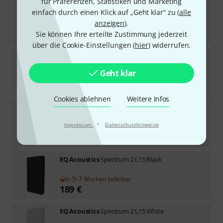
für Präferenzen, Statistiken und Marketing
EQ Acoustics
Flexi Wires
einfach durch einen Klick auf „Geht klar“ zu (
alle
anzeigen
).
Sofort lieferbar
39
€
Sie können Ihre erteilte Zustimmung jederzeit
über die Cookie-Einstellungen (
hier
) widerrufen.
EQ Acoustics
Spectrum 2 L15 Cream
Geht klar
In 5–7 Wochen lieferbar
189
€
Cookies ablehnen
Weitere Infos
EQ Acoustics
S15 Natural
·
Impressum
Datenschutzhinweise
In 5–7 Wochen lieferbar
249
€
EQ Acoustics
Spectrum 2 L15 Black
In 5–7 Wochen lieferbar
189
€
EQ Acoustics
Spectrum 2 L15 White