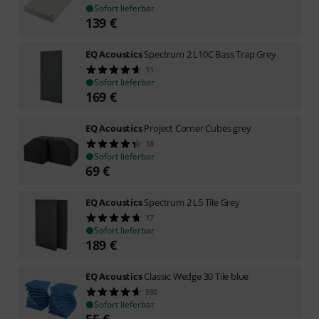
Sofort lieferbar
139
€
EQ Acoustics
Spectrum 2 L10C Bass Trap Grey
11
Sofort lieferbar
169
€
EQ Acoustics
Project Corner Cubes grey
18
Sofort lieferbar
69
€
EQ Acoustics
Spectrum 2 L5 Tile Grey
17
Sofort lieferbar
189
€
EQ Acoustics
Classic Wedge 30 Tile blue
592
Sofort lieferbar
55
€