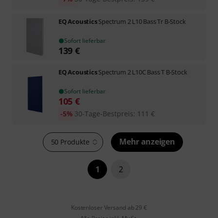
EQ Acoustics
Spectrum 2 L10 Bass Tr B-Stock
Sofort lieferbar
139
€
EQ Acoustics
Spectrum 2 L10C Bass T B-Stock
Sofort lieferbar
105
€
-5%
30-Tage-Bestpreis
:
111
€
Mehr anzeigen
50 Produkte
1
2
Kostenloser Versand ab 29 €