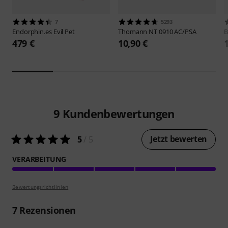
7
5293
Endorphin.es
Evil Pet
Thomann
NT 0910 AC/PSA
B
479 €
10,90 €
9
Kundenbewertungen
Jetzt bewerten
5
/ 5
VERARBEITUNG
Bewertungsrichtlinien
7
Rezensionen