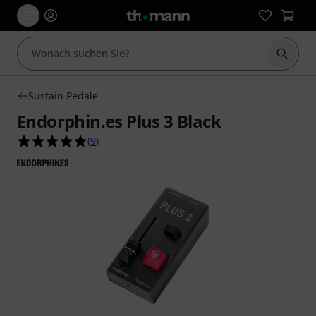
Suche 
Sustain Pedale
Endorphin.es Plus 3 Black
5.0 von 5 Sternen aus 9 Kundenbewertungen
(
9
)