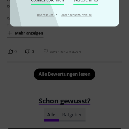
oder zwei davon bestellen werde.
·
Impressum
Datenschutzhinweise
Super flexibel, klein, leicht, braucht kein Strom, mal eben
da hinstellen wo man´s braucht (keine langen Kabel
Mehr anzeigen
0
0
BEWERTUNG MELDEN
Alle Bewertungen lesen
Schon gewusst?
Alle
Ratgeber