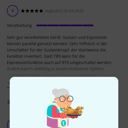
V
Vegbutch 06.02.2026
Verarbeitung
Sehr gut verarbeitetes Gerät. Sustain und Expression
können parallel genutzt werden. Sehr hilfreich st der
Umschalter für der Sustainknopf, der Wahlweise die
Funktion invertiert. Statt TRS kann für die
Expressionfunktion auch auf RTS umgeschaltet werden.
Zudem kann’s vielfältig in einem modularer System
eingesetzt werden. Hierzu gibt es vom Hersteller ein sehr
Mehr anzeigen
1
0
BEWERTUNG MELDEN
Perfekt Expression Fader
J