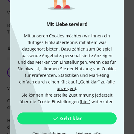
Jankyw 12.07.2026
Verarbeitung
Mit Liebe serviert!
Benutze den Plus 3 nur als Fader für meine Pedals.
Tut exakt was es soll. Verarbeitung ist spize.
Mit unseren Cookies möchten wir Ihnen ein
fluffiges Einkaufserlebnis mit allem was
0
0
BEWERTUNG MELDEN
dazugehört bieten. Dazu zählen zum Beispiel
passende Angebote, personalisierte Anzeigen
und das Merken von Einstellungen. Wenn das für
Sie okay ist, stimmen Sie der Nutzung von Cookies
Tolle Idee, super umgesetzt !
S
für Präferenzen, Statistiken und Marketing
StephanP 31.07.2026
einfach durch einen Klick auf „Geht klar“ zu (
alle
Verarbeitung
anzeigen
).
Sie können Ihre erteilte Zustimmung jederzeit
Oft sind es die kleinen Dinge, die eine echte Bereicherung
über die Cookie-Einstellungen (
hier
) widerrufen.
darstellen.
Geht klar
Habs bisher nur für ein paar Basics ausprobiert, aber allein
das hat schon gereicht, dass ich mir wahrscheinlich noch
ein
Cookies ablehnen
Weitere Infos