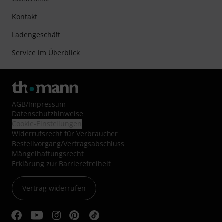
Kontakt
Ladengeschäft
Service im Überblick
AGB
/
Impressum
Datenschutzhinweise
Cookie-Einstellungen
Widerrufsrecht für Verbraucher
Bestellvorgang/Vertragsabschluss
Mängelhaftungsrecht
Erklärung zur Barrierefreiheit
Vertrag widerrufen