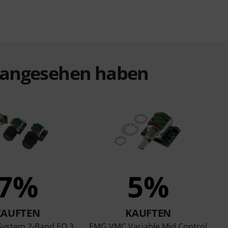
t angesehen haben
7%
5%
KAUFTEN
KAUFTEN
ystem 2-Band EQ 3
EMG VMC Variable Mid Control