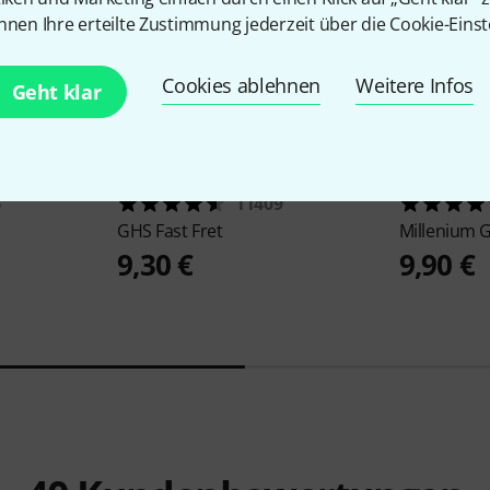
nnen Ihre erteilte Zustimmung jederzeit über die Cookie-Einst
Cookies ablehnen
Weitere Infos
Geht klar
6
11409
GHS
Fast Fret
Millenium
G
9,30 €
9,90 €