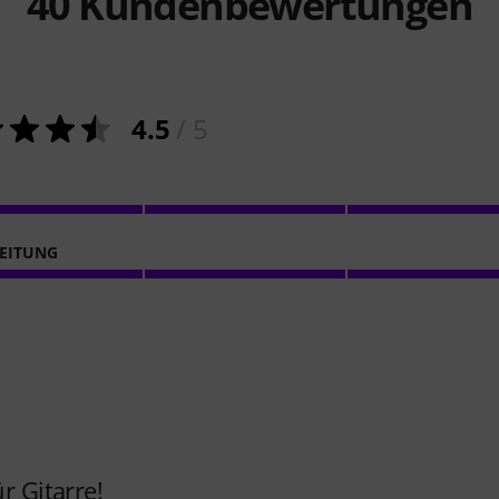
40
Kundenbewertungen
4.5
/ 5
EITUNG
r Gitarre!