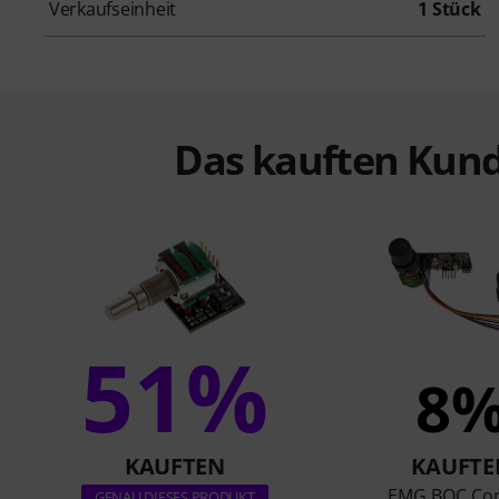
Verkaufseinheit
1 Stück
Das kauften Kund
51%
8
KAUFTEN
KAUFTE
EMG BQC Con
GENAU DIESES PRODUKT