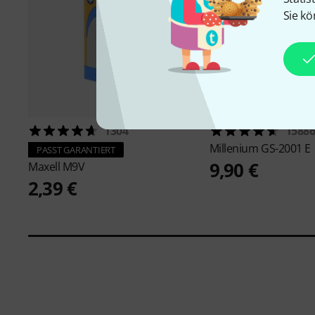
Sie kö
1304
1588
Millenium
GS-2001 E
PASST GARANTIERT
9,90 €
Maxell
M9V
2,39 €