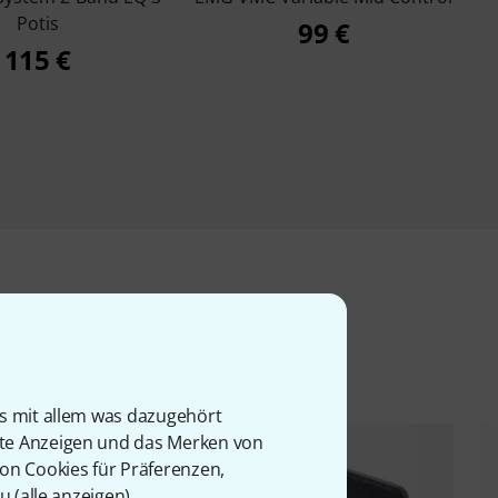
Potis
99 €
115 €
l
is mit allem was dazugehört
rte Anzeigen und das Merken von
von Cookies für Präferenzen,
u (
alle anzeigen
).