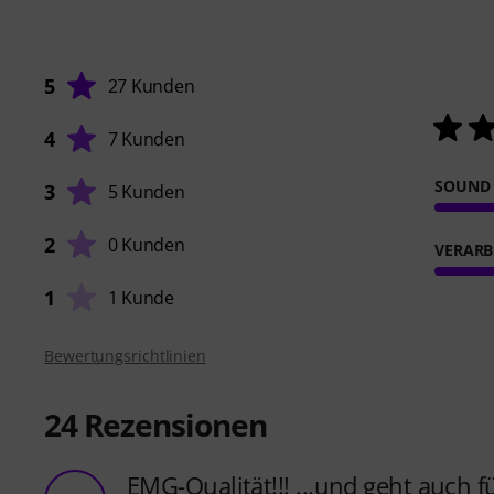
5
27 Kunden
4
7 Kunden
SOUND
3
5 Kunden
2
0 Kunden
VERARB
1
1 Kunde
Bewertungsrichtlinien
24
Rezensionen
EMG-Qualität!!! ...und geht auch fü