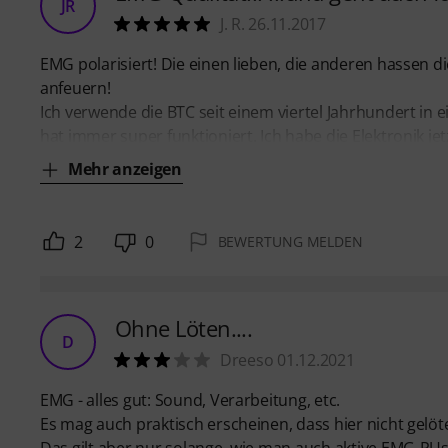
JR
J. R. 26.11.2017
EMG polarisiert! Die einen lieben, die anderen hassen di
anfeuern!
Ich verwende die BTC seit einem viertel Jahrhundert in 
hat immer super funktioniert. Ich habe die Elektronik jet
Mehr anzeigen
2
0
BEWERTUNG MELDEN
Ohne Löten....
D
Dreeso 01.12.2021
EMG - alles gut: Sound, Verarbeitung, etc.
Es mag auch praktisch erscheinen, dass hier nicht gelö