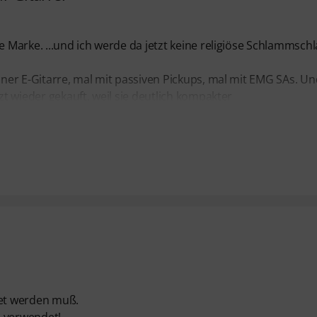
e Marke. ...und ich werde da jetzt keine religiöse Schlammsch
einer E-Gitarre, mal mit passiven Pickups, mal mit EMG SAs. Un
zt wieder gekauft, weil sie deutlich kompakter
tet werden muß.