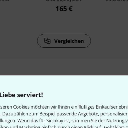
165 €
Vergleichen
Zubehör & passende Artike
Liebe serviert!
seren Cookies möchten wir Ihnen ein fluffiges Einkaufserlebn
n. Dazu zählen zum Beispiel passende Angebote, personalisie
llungen. Wenn das für Sie okay ist, stimmen Sie der Nutzung 
tiken und Marketing einfach durch einen Klick auf „Geht klar“ z