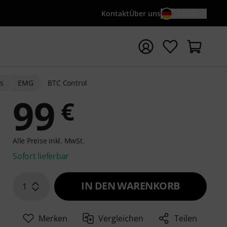
Kontakt
Über uns
DE / €
e mit Suchwort {searchTerm} starten
ss
EMG
BTC Control
99
€
Alle Preise inkl. MwSt.
Sofort lieferbar
IN DEN WARENKORB
1
Merken
Vergleichen
Teilen