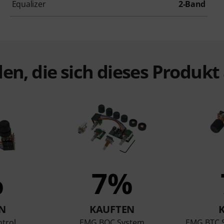
Equalizer
2-Band
en, die sich dieses Produk
%
7%
N
KAUFTEN
trol
EMG BQC System
EMG BTC S