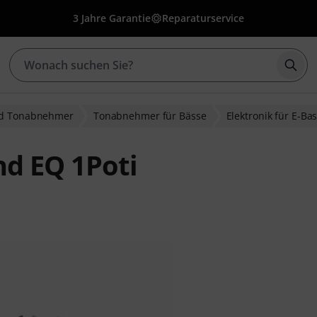
3 Jahre Garantie
Reparaturservice
Such
nd Tonabnehmer
Tonabnehmer für Bässe
Elektronik für E-Ba
nd EQ 1Poti
ewertungen