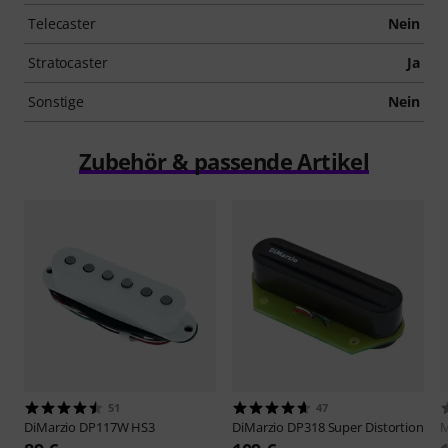
Telecaster
Nein
Stratocaster
Ja
Sonstige
Nein
Zubehör & passende Artikel
51
47
DiMarzio
DP117W HS3
DiMarzio
DP318 Super Distortion
M