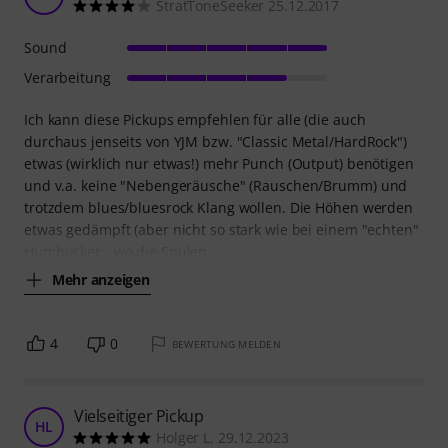
StratToneSeeker 25.12.2017
Sound
Verarbeitung
Ich kann diese Pickups empfehlen für alle (die auch
durchaus jenseits von YJM bzw. "Classic Metal/HardRock")
etwas (wirklich nur etwas!) mehr Punch (Output) benötigen
und v.a. keine "Nebengeräusche" (Rauschen/Brumm) und
trotzdem blues/bluesrock Klang wollen. Die Höhen werden
etwas gedämpft (aber nicht so stark wie bei einem "echten"
Humbucker - wo die Spulen
Mehr anzeigen
4
0
BEWERTUNG MELDEN
Vielseitiger Pickup
HL
Holger L. 29.12.2023