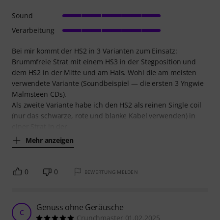
Sound
Verarbeitung
Bei mir kommt der HS2 in 3 Varianten zum Einsatz:
Brummfreie Strat mit einem HS3 in der Stegposition und
dem HS2 in der Mitte und am Hals. Wohl die am meisten
verwendete Variante (Soundbeispiel — die ersten 3 Yngwie
Malmsteen CDs).
Als zweite Variante habe ich den HS2 als reinen Single coil
(nur das schwarze, rote und blanke Kabel verwenden) in
einer Strat in der
Mehr anzeigen
0
0
BEWERTUNG MELDEN
Genuss ohne Geräusche
C
Crunchmaster 01.02.2025