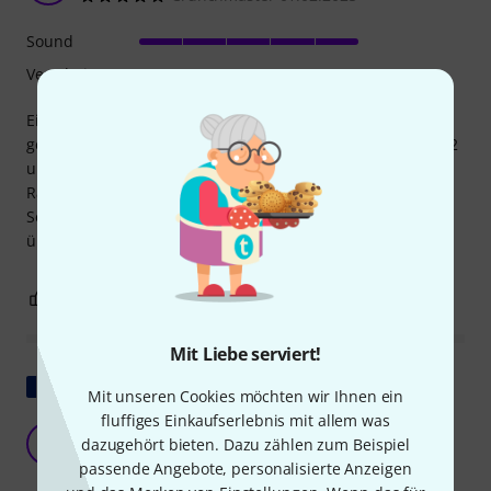
Sound
Verarbeitung
Eigentlich wollte ich den Area 67 einbauen. Da dieser
gerade nicht lieferbar war, entschied ich mich für den HS-2
und habe es nicht bereut. Eingebaut in eine ältere Peavey
Raptor in der Halsposition, ergibt sich ein toller Singlecoil-
Sound frei von Nebengeräuschen. Bin sehr positiv
überrascht!
0
0
BEWERTUNG MELDEN
Mit Liebe serviert!
Original zeigen
Mit unseren Cookies möchten wir Ihnen ein
fluffiges Einkaufserlebnis mit allem was
G
GrecYo 31.10.2024
dazugehört bieten. Dazu zählen zum Beispiel
passende Angebote, personalisierte Anzeigen