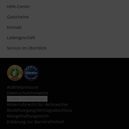
Hilfe-Center
Gutscheine
Kontakt
Ladengeschäft
Service im Überblick
AGB
/
Impressum
Datenschutzhinweise
Cookie-Einstellungen
Widerrufsrecht für Verbraucher
Bestellvorgang/Vertragsabschluss
Mängelhaftungsrecht
Erklärung zur Barrierefreiheit