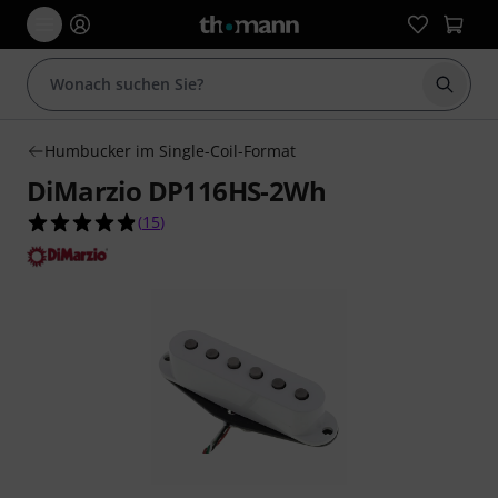
Suche 
Humbucker im Single-Coil-Format
DiMarzio DP116HS-2Wh
4.9 von 5 Sternen aus 15 Kundenbewertungen
(
15
)