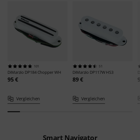
101
51
DiMarzio
DP184 Chopper WH
DiMarzio
DP117W HS3
D
95 €
89 €
Vergleichen
Vergleichen
Smart Navigator