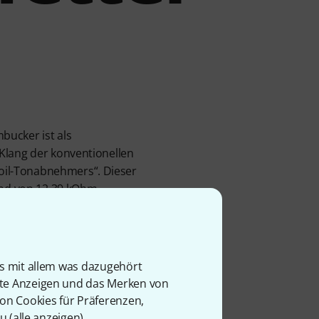
bucker ist als
Klang der konventionellen
oil-Tonabnehmers“. Dieser
nd von 12,39 kOhm.
n Rhythmus bis zum Solo.
litten oder parallel
is mit allem was dazugehört
rte Anzeigen und das Merken von
von Cookies für Präferenzen,
u (
alle anzeigen
).