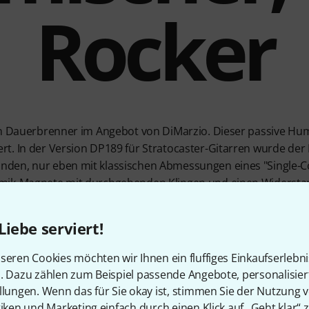
Rocker
in Dauerbrenner im Angebot von DiMarzio. Dieser passive Hum
t. In der Version DP189 für Stratocaster-Gitarren wurde der 
den, nur eben mit klassischen Abmessungen eines "Single-C
mik-Magnete mit durchgehenden Klingen und einen Widersta
 Modell als Allrounder für den Einsatz im Rock einordnen – vo
etet der DP189 vier Anschlusskabel und lässt sich damit auch sp
Liebe serviert!
seren Cookies möchten wir Ihnen ein fluffiges Einkaufserlebn
n. Dazu zählen zum Beispiel passende Angebote, personalisie
llungen. Wenn das für Sie okay ist, stimmen Sie der Nutzung 
tiken und Marketing einfach durch einen Klick auf „Geht klar“ z