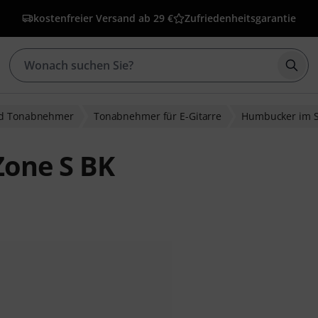
kostenfreier Versand ab 29 €
Zufriedenheitsgarantie
Such
nd Tonabnehmer
Tonabnehmer für E-Gitarre
Humbucker im Si
Zone S BK
ewertungen