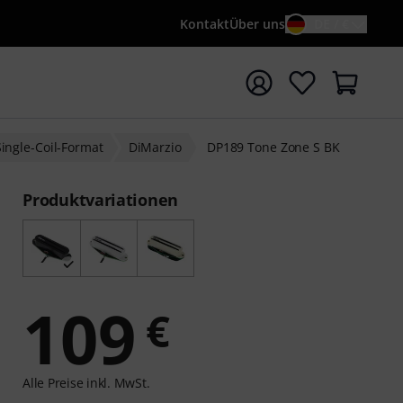
Kontakt
Über uns
DE / €
e mit Suchwort {searchTerm} starten
ngle-Coil-Format
DiMarzio
DP189 Tone Zone S BK
Produktvariationen
109
€
Alle Preise inkl. MwSt.