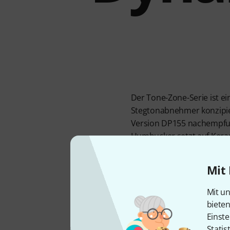
Der Tone-Zone-Serie ist e
Stegtonabnehmer konzipier
Version DP155 nachempfun
Humbucker setzt auf Kera
Klanglich darf man dieses
Wie bei DiMarzio üblich bi
Mit 
verdrahten.
Mit un
biete
Einste
Statis