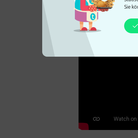
Sie kö