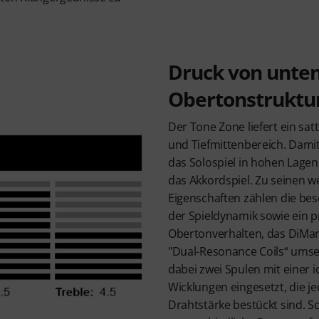
Druck von unten
Obertonstruktu
Der Tone Zone liefert ein sa
und Tiefmittenbereich. Damit
das Solospiel in hohen Lagen 
das Akkordspiel. Zu seinen w
Eigenschaften zählen die b
der Spieldynamik sowie ein 
Obertonverhalten, das DiMar
"Dual-Resonance Coils“ umse
dabei zwei Spulen mit einer 
Wicklungen eingesetzt, die j
Drahtstärke bestückt sind. S