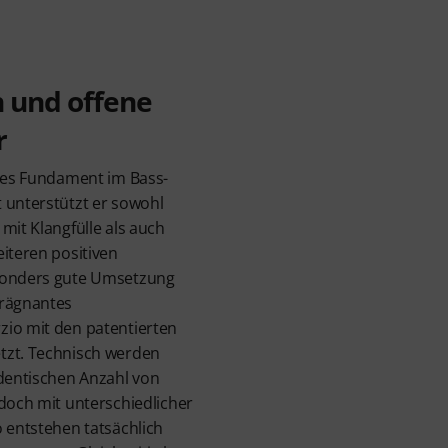
 und offene
r
ttes Fundament im Bass-
 unterstützt er sowohl
mit Klangfülle als auch
eiteren positiven
esonders gute Umsetzung
prägnantes
zio mit den patentierten
tzt. Technisch werden
identischen Anzahl von
edoch mit unterschiedlicher
o entstehen tatsächlich