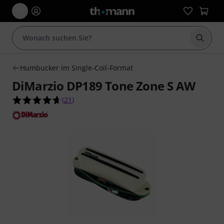
Suche 
Humbucker im Single-Coil-Format
DiMarzio DP189 Tone Zone S AW
4.7 von 5 Sternen aus 21 Kundenbewertungen
(
21
)