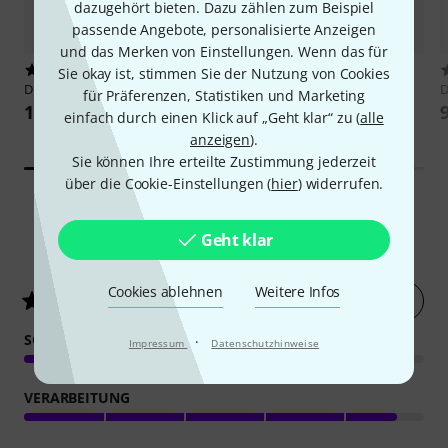
dazugehört bieten. Dazu zählen zum Beispiel
passende Angebote, personalisierte Anzeigen
und das Merken von Einstellungen. Wenn das für
47
4673
Sie okay ist, stimmen Sie der Nutzung von Cookies
DiMarzio
DP318 Super Distortion
Millenium
MS 2002 Mic Stand
D
für Präferenzen, Statistiken und Marketing
109 €
15,90 €
einfach durch einen Klick auf „Geht klar“ zu (
alle
anzeigen
).
Sie können Ihre erteilte Zustimmung jederzeit
über die Cookie-Einstellungen (
hier
) widerrufen.
Geht klar
21
Kundenbewertungen
Cookies ablehnen
Weitere Infos
Jetzt bewerten
4.7
/ 5
SOUND
·
Impressum
Datenschutzhinweise
VERARBEITUNG