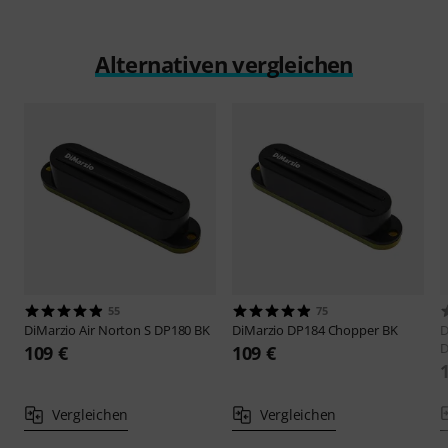
Alternativen vergleichen
55
75
DiMarzio
Air Norton S DP180 BK
DiMarzio
DP184 Chopper BK
D
D
109 €
109 €
Vergleichen
Vergleichen