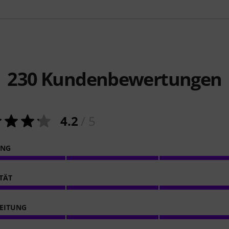
230
Kundenbewertungen
4.2
/ 5
ING
ITÄT
EITUNG