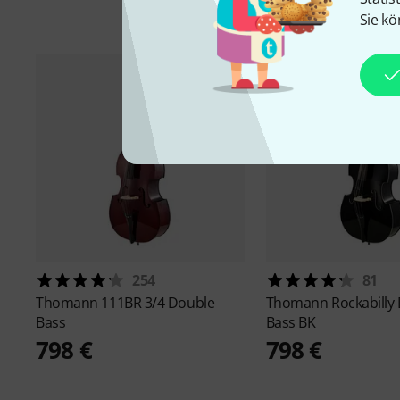
Sie kö
254
81
Thomann
111BR 3/4 Double
Thomann
Rockabilly
Bass
Bass BK
798 €
798 €