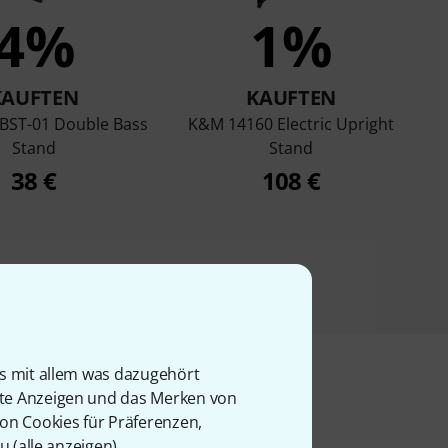
4%
1%
KAUFTEN
KAUFTEN
BST-01 Double Bass
K&M 14160 Electric Upright
Stand
Stand
38 €
108 €
is mit allem was dazugehört
rte Anzeigen und das Merken von
von Cookies für Präferenzen,
l
u (
alle anzeigen
).