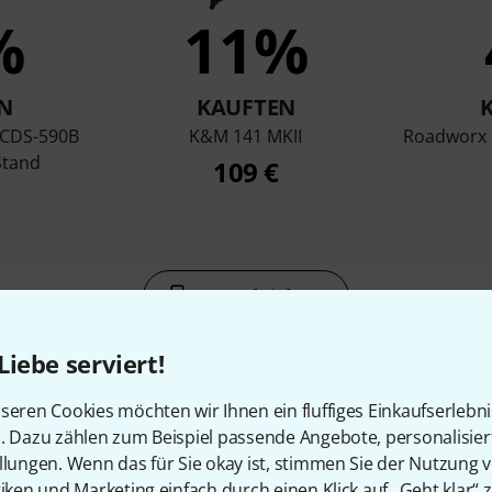
%
11%
N
KAUFTEN
HCDS-590B
K&M 141 MKII
Roadworx 
Stand
109 €
Vergleichen
Liebe serviert!
seren Cookies möchten wir Ihnen ein fluffiges Einkaufserlebn
n. Dazu zählen zum Beispiel passende Angebote, personalisie
llungen. Wenn das für Sie okay ist, stimmen Sie der Nutzung 
Zubehör & passende Artike
tiken und Marketing einfach durch einen Klick auf „Geht klar“ z