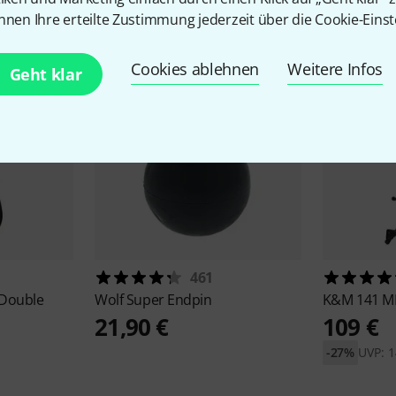
nnen Ihre erteilte Zustimmung jederzeit über die Cookie-Einst
Cookies ablehnen
Weitere Infos
Geht klar
461
 Double
Wolf
Super Endpin
K&M
141 MK
21,90 €
109 €
-27%
UVP: 1