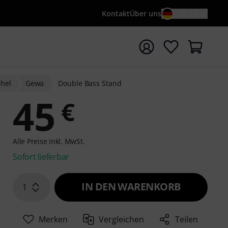
Kontakt
Über uns
DE / €
e mit Suchwort {searchTerm} starten
chel
Gewa
Double Bass Stand
45
€
Alle Preise inkl. MwSt.
Sofort lieferbar
IN DEN WARENKORB
1
Merken
Vergleichen
Teilen