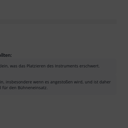
llten:
klein, was das Platzieren des Instruments erschwert.
ein, insbesondere wenn es angestoßen wird, und ist daher
l für den Bühneneinsatz.
sung als hilfreich
menfassung als nicht hilfreich