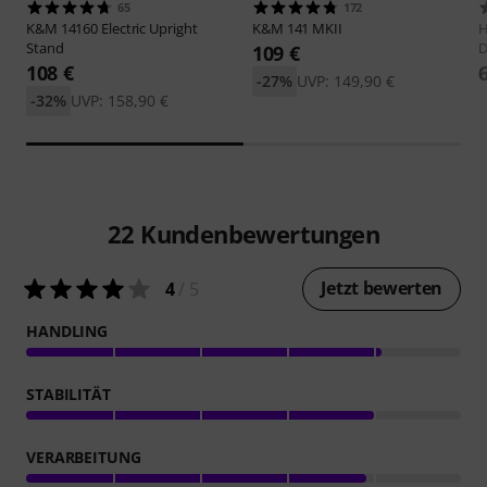
65
172
K&M
14160 Electric Upright
K&M
141 MKII
H
Stand
D
109 €
108 €
-27%
UVP: 149,90 €
-32%
UVP: 158,90 €
22
Kundenbewertungen
Jetzt bewerten
4
/ 5
HANDLING
STABILITÄT
VERARBEITUNG