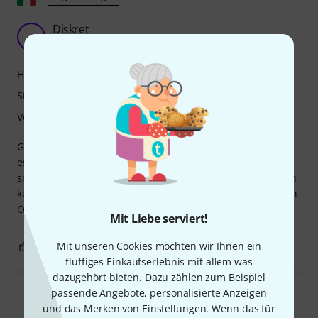
Diskret
_
_simon.music_ 12.05.2024
Handling
Stabilität
Verarbeitung
Gut, aber leider war es bei der Ankunft schief, obwohl ich
es sorgfältig und präzise zusammengebaut hatte. Es lässt
sich mit etwas Kraftaufwand korrigieren, wackelt aber nach
kurzer Zeit wieder. Es ist nicht perfekt, aber für den Preis in
Ordnung.
Mit Liebe serviert!
0
Mit unseren Cookies möchten wir Ihnen ein
0
BEWERTUNG MELDEN
fluffiges Einkaufserlebnis mit allem was
dazugehört bieten. Dazu zählen zum Beispiel
passende Angebote, personalisierte Anzeigen
Alle Bewertungen lesen
und das Merken von Einstellungen. Wenn das für