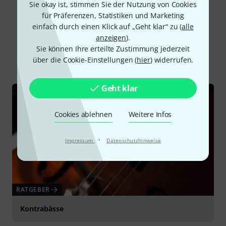
Sie okay ist, stimmen Sie der Nutzung von Cookies
für Präferenzen, Statistiken und Marketing
einfach durch einen Klick auf „Geht klar“ zu (
alle
Schon gewusst?
anzeigen
).
Sie können Ihre erteilte Zustimmung jederzeit
Alle
Ratgeber
Downloads
über die Cookie-Einstellungen (
hier
) widerrufen.
Geht klar
Cookies ablehnen
Weitere Infos
·
Impressum
Datenschutzhinweise
RATGEBER
Kontrabässe