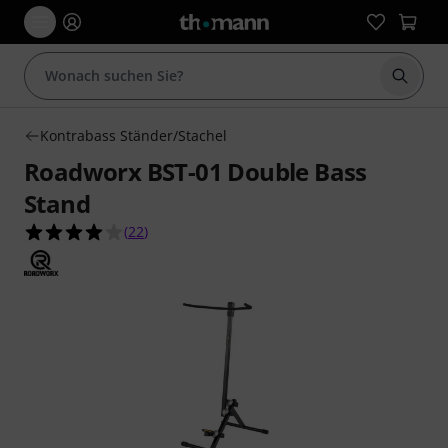
Suche 
Kontrabass Ständer/Stachel
Roadworx BST-01 Double Bass
Stand
4.0 von 5 Sternen aus 22 Kundenbewertungen
(
22
)