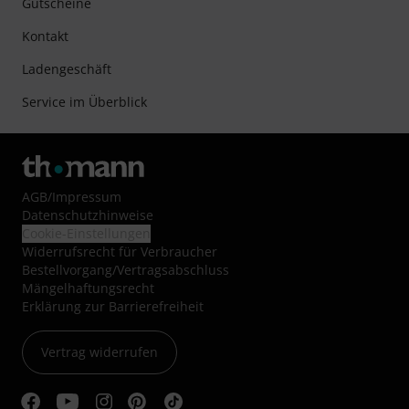
Gutscheine
Kontakt
Ladengeschäft
Service im Überblick
AGB
/
Impressum
Datenschutzhinweise
Cookie-Einstellungen
Widerrufsrecht für Verbraucher
Bestellvorgang/Vertragsabschluss
Mängelhaftungsrecht
Erklärung zur Barrierefreiheit
Vertrag widerrufen