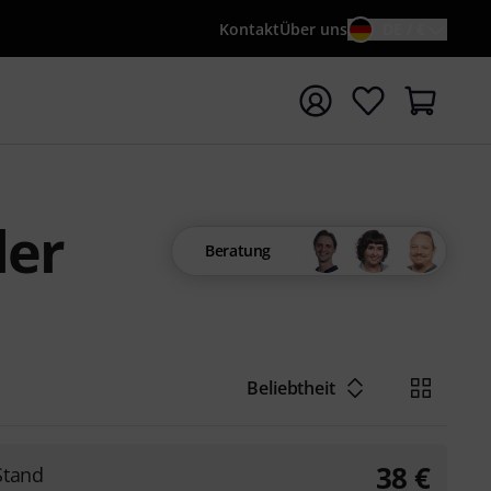
Kontakt
Über uns
DE / €
e mit Suchwort {searchTerm} starten
der
Beratung
Beliebtheit
38
€
Stand