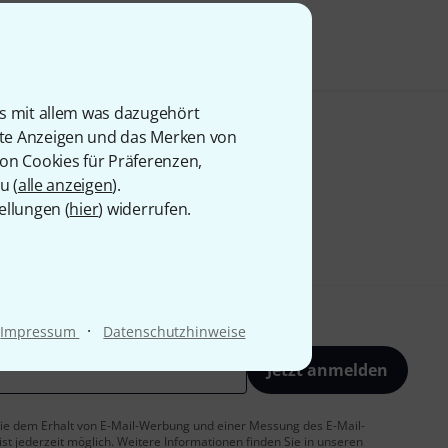
is mit allem was dazugehört
rte Anzeigen und das Merken von
von Cookies für Präferenzen,
u (
alle anzeigen
).
ellungen (
hier
) widerrufen.
·
Impressum
Datenschutzhinweise
Jetzt anmelden
 Sie dem Erhalt von E-Mail-Werbung und einer Messung des E-Mail-
t jederzeit möglich. Weitere Informationen finden Sie in unseren