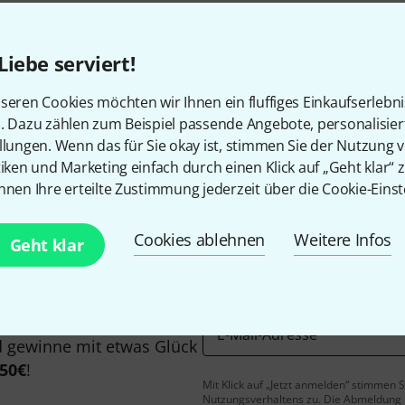
Liebe serviert!
seren Cookies möchten wir Ihnen ein fluffiges Einkaufserlebn
Gefällt Ihnen, was Sie sehen?
n. Dazu zählen zum Beispiel passende Angebote, personalisie
llungen. Wenn das für Sie okay ist, stimmen Sie der Nutzung 
tiken und Marketing einfach durch einen Klick auf „Geht klar“ z
Teilen
Hilfe & Feedback
nnen Ihre erteilte Zustimmung jederzeit über die Cookie-Einst
Cookies ablehnen
Weitere Infos
Geht klar
E-Mail-Adresse
*
 gewinne mit etwas Glück
50€
!
Mit Klick auf „Jetzt anmelden“ stimmen
Nutzungsverhaltens zu. Die Abmeldung is