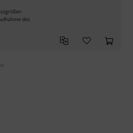
bassgrößen
 Aufnahme des
9 €