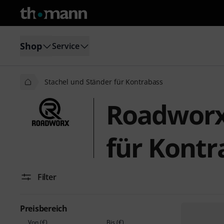
Shop
Service
Stachel und Ständer für Kontrabass
Roadworx
für Kontr
Filter
Preisbereich
Von (€)
Bis (€)