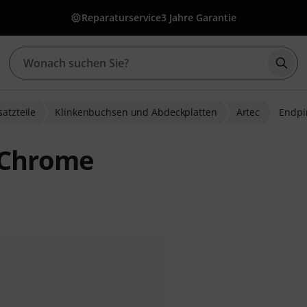
Reparaturservice
3 Jahre Garantie
Such
satzteile
Klinkenbuchsen und Abdeckplatten
Artec
Endpi
k Chrome
ewertungen