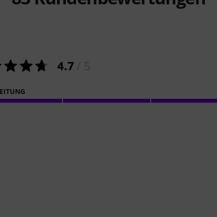
4.7
/ 5
EITUNG