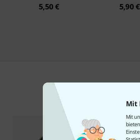
5,50 €
5,90 €
Mit 
Mit un
biete
Einste
Statis