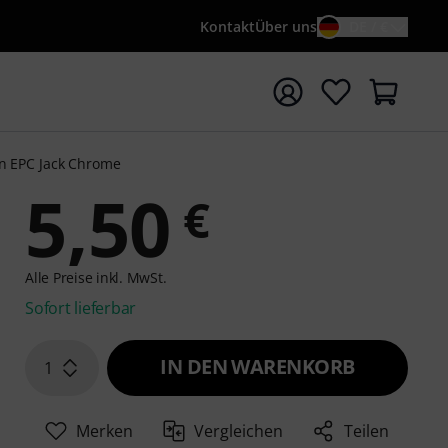
Kontakt
Über uns
DE / €
e mit Suchwort {searchTerm} starten
n EPC Jack Chrome
5,50
€
Alle Preise inkl. MwSt.
Sofort lieferbar
IN DEN WARENKORB
1
Merken
Vergleichen
Teilen