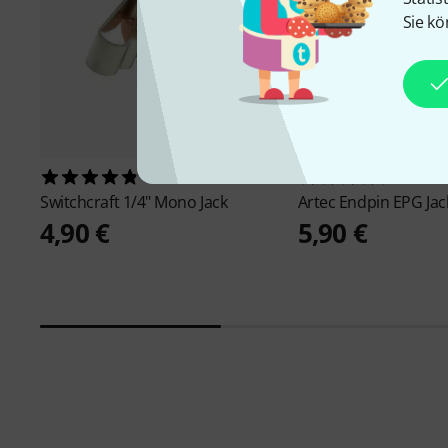
Sie kö
2633
46
Switchcraft
1/4" Mono Jack
Artec
Endpin EPG Jac
4,90 €
5,90 €