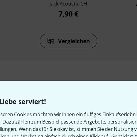
Jack Acoustic CH
7,90 €
Vergleichen
Zubehör & passende Artike
Liebe serviert!
seren Cookies möchten wir Ihnen ein fluffiges Einkaufserlebn
n. Dazu zählen zum Beispiel passende Angebote, personalisie
llungen. Wenn das für Sie okay ist, stimmen Sie der Nutzung 
tiken und Marketing einfach durch einen Klick auf „Geht klar“ z