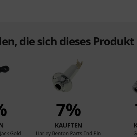
en, die sich dieses Produk
%
7%
N
KAUFTEN
Jack Gold
Harley Benton Parts End Pin
G