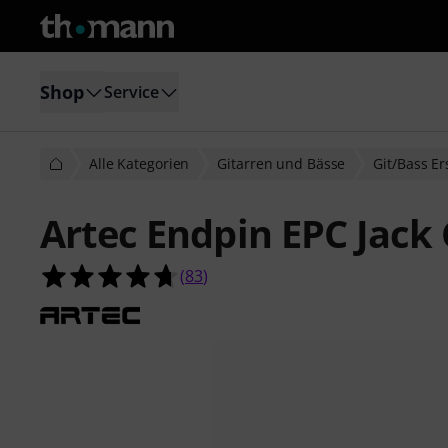
Shop
Service
Alle Kategorien
Gitarren und Bässe
Git/Bass Er
Artec Endpin EPC Jac
4.7 von 5 Sternen aus 83 Kundenb
(
83
)