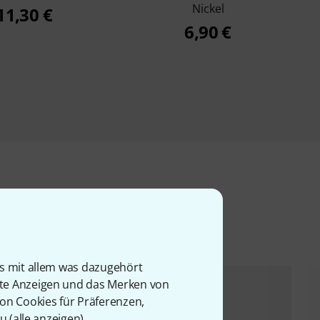
Nickel
11,30 €
6,90 €
l
is mit allem was dazugehört
rte Anzeigen und das Merken von
von Cookies für Präferenzen,
u (
alle anzeigen
).