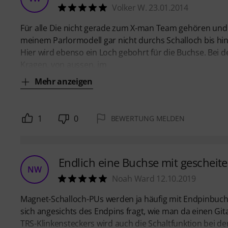
Volker W. 23.01.2014
Für alle Die nicht gerade zum X-man Team gehören und E
meinem Parlormodell gar nicht durchs Schalloch bis hin
Hier wird ebenso ein Loch gebohrt für die Buchse. Bei 
Kragen, von aussen, im
Mehr anzeigen
1
0
BEWERTUNG MELDEN
Endlich eine Buchse mit gescheit
NW
Noah Ward 12.10.2019
Magnet-Schalloch-PUs werden ja häufig mit Endpinbuchs
sich angesichts des Endpins fragt, wie man da einen Git
TRS-Klinkensteckers wird auch die Schaltfunktion bei 