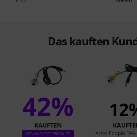
Das kauften Kund
42%
12
KAUFTEN
KAUFTE
Artec Endpin EPG 
GENAU DIESES PRODUKT