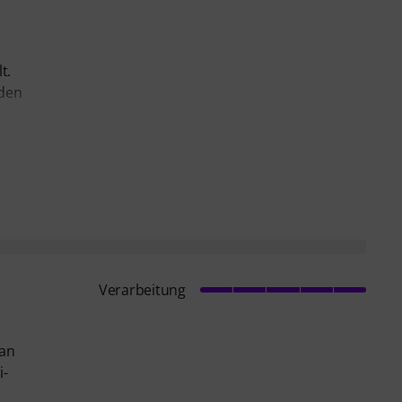
t.
 den
Verarbeitung
man
i-