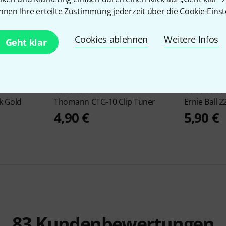
nnen Ihre erteilte Zustimmung jederzeit über die Cookie-Einst
Cookies ablehnen
Weitere Infos
Geht klar
17525
k Gold
Thomann
CTG-10 Clip Tuner
Ernie Ball
2
4,90 €
5,90 €
83
Kundenbewertungen