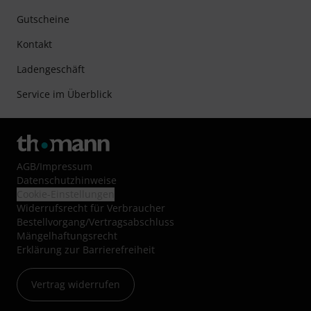
Gutscheine
Kontakt
Ladengeschäft
Service im Überblick
AGB
/
Impressum
Datenschutzhinweise
Cookie-Einstellungen
Widerrufsrecht für Verbraucher
Bestellvorgang/Vertragsabschluss
Mängelhaftungsrecht
Erklärung zur Barrierefreiheit
Vertrag widerrufen