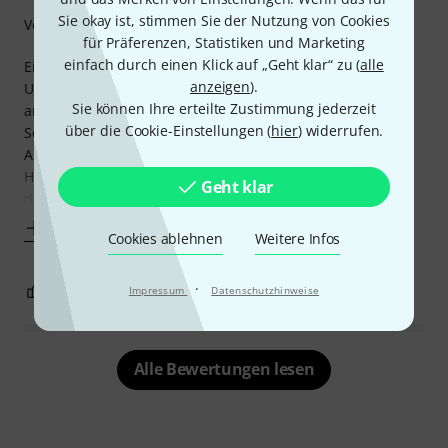
Sie okay ist, stimmen Sie der Nutzung von Cookies
Verarbeitung
für Präferenzen, Statistiken und Marketing
einfach durch einen Klick auf „Geht klar“ zu (
alle
Eigentlich ein tolles Produkt, Material und Preis stimmen.
anzeigen
).
Und natürlich muss man die Höhe, Breite und Tiefe etwas
Sie können Ihre erteilte Zustimmung jederzeit
anpassen. Dies geht mit normalen Feilen und
über die Cookie-Einstellungen (
hier
) widerrufen.
Schmirgelpapier was jeder zur Hand haben sollte.
Allerdings sind die Nut-Kerbungen quasi nur angedeutet.
Hier ist auf jeden Fall Nacharbeit notwendig. Wer glaubt
Geht klar
das mit den für unter 10 € angebotenen
Mehr anzeigen
Cookies ablehnen
Weitere Infos
·
0
0
Impressum
Datenschutzhinweise
BEWERTUNG MELDEN
Alle Bewertungen lesen