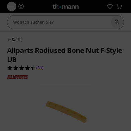
Suche 
Sattel
Allparts Radiused Bone Nut F-Style
UB
4.5 von 5 Sternen aus 39 Kundenbewertungen
(
39
)