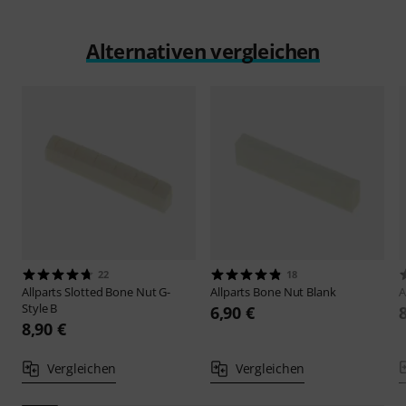
Alternativen vergleichen
22
18
Allparts
Slotted Bone Nut G-
Allparts
Bone Nut Blank
A
Style B
6,90 €
8,90 €
Vergleichen
Vergleichen