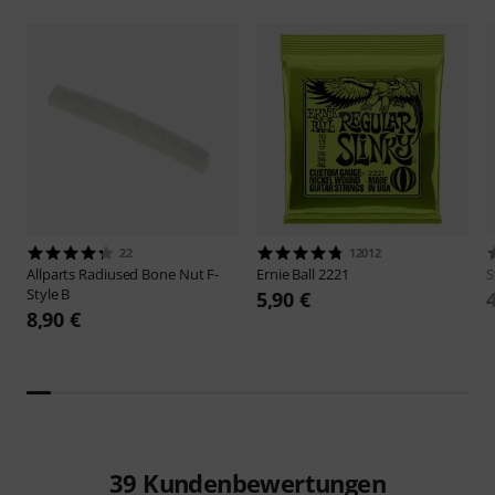
22
12012
Allparts
Radiused Bone Nut F-
Ernie Ball
2221
S
Style B
5,90 €
8,90 €
39
Kundenbewertungen