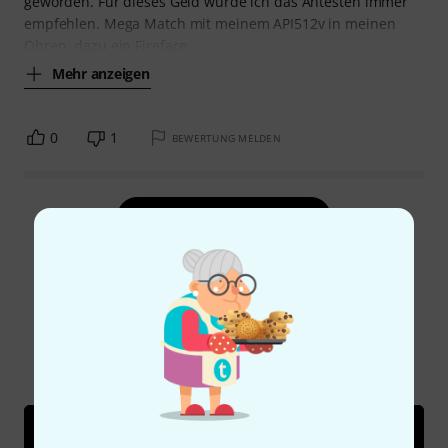
geworden. Für dieses Geld würde ich das Antesten immer
empfehlen. Mega Match mit meinem API512v in meinen
Ohren. dazu ein Fireface
Mehr anzeigen
0
1
BEWERTUNG MELDEN
Alle Bewertungen lesen
Schon gewusst?
Alle
Videos
Ratgeber
Testberichte