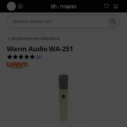
Suche 
Großmembran-Mikrofone
Warm Audio WA-251
4.8 von 5 Sternen aus 26 Kundenbewertungen
(
26
)