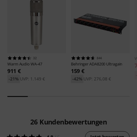
32
844
W
Warm Audio
WA-47
Behringer
ADA8200 Ultragain
911 €
159 €
-21%
UVP: 1.149 €
-42%
UVP: 276,08 €
26
Kundenbewertungen
Jetzt bewerten