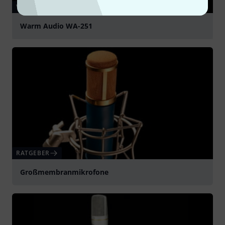
VIDEO
Warm Audio WA-251
abspielen
RATGEBER
Großmembranmikrofone