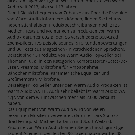
direkt ab Lager verfügbar. Wir führen Produkte von Warm
Audio seit 2013, also seit 13 Jahren.
Damit Sie sich bequem von Zuhause aus über die Produkte
von Warm Audio informieren können, finden Sie bei uns
neben stichhaltigen Produktbeschreibungen noch 2125
Medien, Tests und Meinungen zu Produkten von Warm
Audio - darunter 892 Bilder, 56 verschiedene 360-Grad
Zoom-Bilder, 175 Beispielsounds, 916 Kundenbewertungen
und 86 Tests aus Magazinen (in verschiedenen Sprachen).
Derzeit sind 13 Produkte von Warm Audio Top-Seller bei
Thomann, u. a. in den Kategorien
Kompressoren/Gates/De-
Esser
,
Preamps
,
Mikrofone für Ampabnahme
,
Bändchenmikrofone
,
Parametrische Equalizer
und
Großmembran-Mikrofone
.
Derzeitiger Top-Seller unter den Warm Audio-Produkten ist
Warm Audio WA-1B
. Auch sehr beliebt ist
Warm Audio WA-
47jr
, von dem wir inzwischen mehr als 2.000 verkauft
haben.
Das Equipment von Warm Audio wird von vielen
bekannten Musikern verwendet, darunter Lars Stalfors,
Brad Fernquist, Michael Lattanzi und Scott Weiland.
Produkte von Warm Audio können Sie jetzt noch günstiger
kaufen! Alleine in den letzten 90 Tagen haben wir bei 38