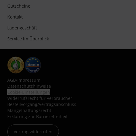
Gutscheine
Kontakt
Ladengeschäft
Service im Überblick
AGB
/
Impressum
Datenschutzhinweise
Cookie-Einstellungen
Widerrufsrecht für Verbraucher
Bestellvorgang/Vertragsabschluss
Mängelhaftungsrecht
Erklärung zur Barrierefreiheit
Vertrag widerrufen