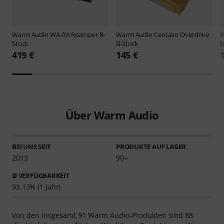
Warm Audio
WA-RA Reamper B-
Warm Audio
Centavo Overdrive
W
Stock
B-Stock
B
419 €
145 €
Über Warm Audio
BEI UNS SEIT
PRODUKTE AUF LAGER
2013
90+
Ø VERFÜGBARKEIT
93.13% (1 Jahr)
Von den insgesamt 91 Warm Audio-Produkten sind 88