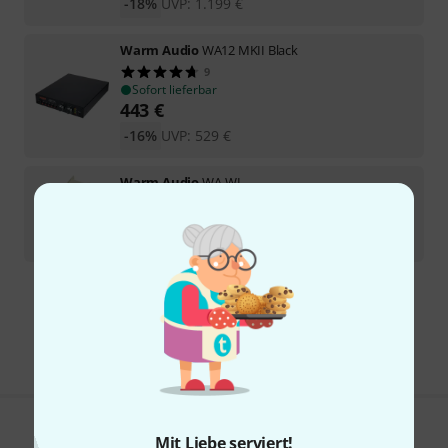
-18%
UVP:
1.199
€
Warm Audio
WA12 MKII Black
9
Sofort lieferbar
443
€
-16%
UVP:
529
€
Warm Audio
WA-WL
1
Sofort lieferbar
175
€
Kostenloser Versand ab 29 €
Alle Preise inkl. MwSt.
Gefällt Ihnen, was Sie sehen?
Mit Liebe serviert!