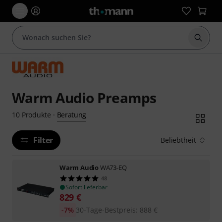
Suche 
Warm Audio Preamps
Beratung
10
Produkte
·
Filter
Beliebtheit
Warm Audio
WA73-EQ
48
Sofort lieferbar
829
€
-7%
30-Tage-Bestpreis
:
888
€