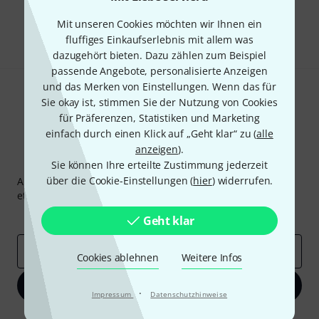
Mit unseren Cookies möchten wir Ihnen ein
Teilen
Hilfe & Feedback
fluffiges Einkaufserlebnis mit allem was
dazugehört bieten. Dazu zählen zum Beispiel
passende Angebote, personalisierte Anzeigen
und das Merken von Einstellungen. Wenn das für
Sie okay ist, stimmen Sie der Nutzung von Cookies
für Präferenzen, Statistiken und Marketing
einfach durch einen Klick auf „Geht klar“ zu (
alle
anzeigen
).
Thomann Newsletter
Sie können Ihre erteilte Zustimmung jederzeit
über die Cookie-Einstellungen (
hier
) widerrufen.
Abonniere den Thomann Newsletter und gewinne mit
etwas Glück einen von
50 Gutscheinen
über jeweils
50€
!
Inspirierende Beiträge
Deals
Thomann Insights
Geht klar
E-Mail-Adresse
*
Cookies ablehnen
Weitere Infos
Jetzt anmelden
·
Impressum
Datenschutzhinweise