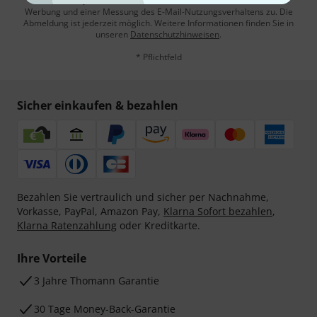
Mit Klick auf „Jetzt anmelden“ stimmen Sie dem Erhalt von E-Mail-
Werbung und einer Messung des E-Mail-Nutzungsverhaltens zu. Die
Abmeldung ist jederzeit möglich. Weitere Informationen finden Sie in
unseren
Datenschutzhinweisen
.
* Pflichtfeld
Sicher einkaufen & bezahlen
Bezahlen Sie vertraulich und sicher per Nachnahme,
Vorkasse, PayPal, Amazon Pay,
Klarna Sofort bezahlen
,
Klarna Ratenzahlung
oder Kreditkarte.
Ihre Vorteile
3 Jahre Thomann Garantie
30 Tage Money-Back-Garantie