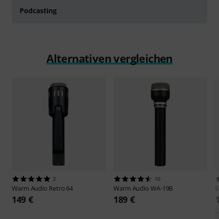
Podcasting
Alternativen vergleichen
2
10
Warm Audio
Retro 64
Warm Audio
WA-19B
S
149 €
189 €