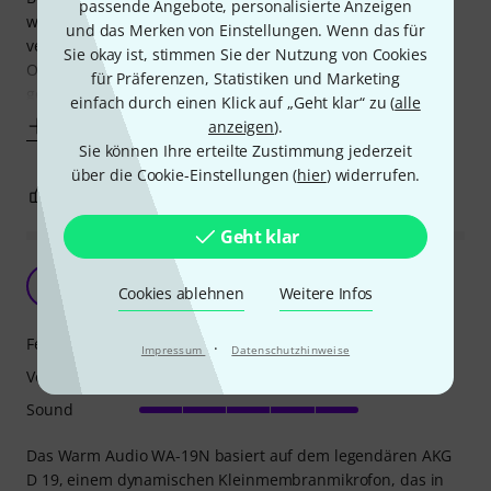
passende Angebote, personalisierte Anzeigen
waren...es wurde mit zwei D19 und einem M201 dort
und das Merken von Einstellungen. Wenn das für
verglichen. Ich hab das Mikrofon bis jetzt nur als Mono
Sie okay ist, stimmen Sie der Nutzung von Cookies
Overhead zusätzlich zu meinen Stereo-AB Overheads
für Präferenzen, Statistiken und Marketing
getestet und war erst mal erschrocken über den
einfach durch einen Klick auf „Geht klar“ zu (
alle
Mehr anzeigen
anzeigen
).
Sie können Ihre erteilte Zustimmung jederzeit
über die Cookie-Einstellungen (
hier
) widerrufen.
9
2
BEWERTUNG MELDEN
Geht klar
Ein vielseitiges Mikrofon mit Vintage-Flair
R
Cookies ablehnen
Weitere Infos
ronniecheng 29.04.2025
Features
·
Impressum
Datenschutzhinweise
Verarbeitung
Sound
Das Warm Audio WA-19N basiert auf dem legendären AKG
D 19, einem dynamischen Kleinmembranmikrofon, das in