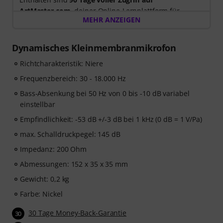
ArtMaster.com
, deiner Online-Lernplattform für
MEHR ANZEIGEN
modernen Gesangsunterricht und die Entwicklung
deiner Stimme.
Dynamisches Kleinmembranmikrofon
Beim Kauf dieses Produktes
im Zeitraum 15. Juli 2026
Richtcharakteristik: Niere
bis 14. Oktober 2026
, erhältst du einen kostenlosen 90-
Tage-Gutschein Code mit vollem Zugang zu unserem
Frequenzbereich: 30 - 18.000 Hz
Premium-Kurs
„Singen für Anfänger“
, unterrichtet von
Bass-Absenkung bei 50 Hz von 0 bis -10 dB variabel
Stevvi Alexander
, die bereits mit Künstlern wie
Barbra
einstellbar
Streisand, Justin Timberlake und Britney Spears
Empfindlichkeit: -53 dB +/-3 dB bei 1 kHz (0 dB = 1 V/Pa)
zusammengearbeitet hat.
max. Schalldruckpegel: 145 dB
Lerne die wichtigsten Gesangstechniken in
34 Schritt-
Impedanz: 200 Ohm
für-Schritt-Videolektionen
. Der Kurs behandelt
Abmessungen: 152 x 35 x 35 mm
Atmung, Stimmkontrolle, Intonation, Resonanz,
Stimmgesundheit, Selbstvertrauen sowie praktische
Gewicht: 0,2 kg
Übungen, die dir helfen, deine Stimme von Grund auf
Farbe: Nickel
zu entwickeln. Egal, ob du ganz am Anfang stehst oder
deine Gesangstechnik verbessern möchtest – dieser
30 Tage Money-Back-Garantie
30
Kurs bietet dir einen strukturierten Weg zu mehr