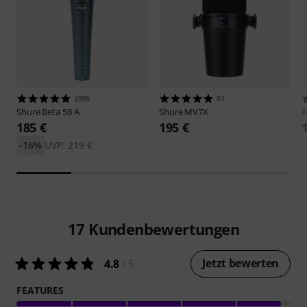
2595
51
Shure
Beta 58 A
Shure
MV7X
A
185 €
195 €
-16%
UVP: 219 €
17
Kundenbewertungen
Jetzt bewerten
4.8
/ 5
FEATURES