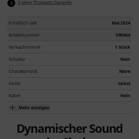
3 Jahre Thomann Garantie
3
Sicherheit und Ausdruck beim Singen.
Nachdem deine Bestellung versendet wurde, erhältst
Erhältlich seit
Mai 2024
du deinen Aktivierungscode automatisch per E-Mail.
Das Abonnement endet nach Ablauf des 90-Tage
Artikelnummer
590464
Zugangs automatisch.
Verkaufseinheit
1 Stück
Schalter
Nein
Charakteristik
Niere
Farbe
nickel
Kabel
Nein
Mehr anzeigen
Dynamischer Sound