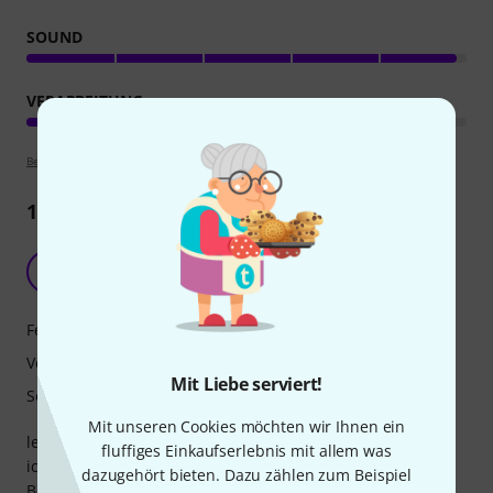
SOUND
VERARBEITUNG
Bewertungsrichtlinien
12
Rezensionen
ich war zugegebenermaßen Skeptisch
D
digga 29.05.2024
Features
Verarbeitung
Mit Liebe serviert!
Sound
Mit unseren Cookies möchten wir Ihnen ein
letzte Woche kam es endlich an. Ich war sehr skeptisch, da
fluffiges Einkaufserlebnis mit allem was
ich in einem Forum über eine starke Anhebung im 2k
dazugehört bieten. Dazu zählen zum Beispiel
Bereich gelesen hatte und die Kollegen nicht begeistert