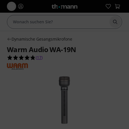
Suche 
Dynamische Gesangsmikrofone
Warm Audio WA-19N
4.8 von 5 Sternen aus 17 Kundenbewertungen
(
17
)