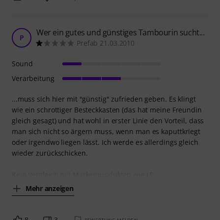
Wer ein gutes und günstiges Tambourin sucht...
P
Prefab 21.03.2010
Sound
Verarbeitung
...muss sich hier mit "günstig" zufrieden geben. Es klingt
wie ein schrottiger Besteckkasten (das hat meine Freundin
gleich gesagt) und hat wohl in erster Linie den Vorteil, dass
man sich nicht so ärgern muss, wenn man es kaputtkriegt
oder irgendwo liegen lässt. Ich werde es allerdings gleich
wieder zurückschicken.
Kein Vergleich mit Markenprodukten wie LP
Mehr anzeigen
8
3
BEWERTUNG MELDEN