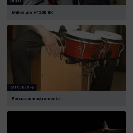
VIDEO
Millenium HT200 BK
abspielen
RATGEBER
Percussioninstrumente