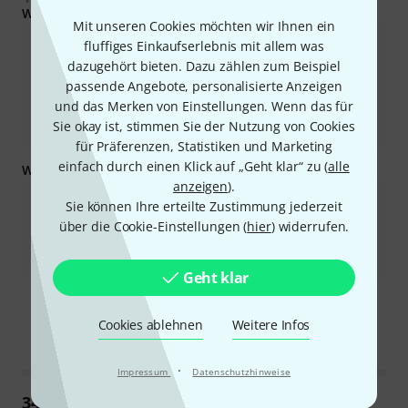
Was Käufern gefiel:
Mit unseren Cookies möchten wir Ihnen ein
Das Produkt bietet ein ausgezeichnetes Preis-Leistungs-
fluffiges Einkaufserlebnis mit allem was
Verhältnis.
dazugehört bieten. Dazu zählen zum Beispiel
passende Angebote, personalisierte Anzeigen
Es erzeugt einen lauten und klaren Ton.
und das Merken von Einstellungen. Wenn das für
Sie okay ist, stimmen Sie der Nutzung von Cookies
Es ist robust gebaut und liegt gut in der Hand.
für Präferenzen, Statistiken und Marketing
einfach durch einen Klick auf „Geht klar“ zu (
alle
Was Sie außerdem wissen sollten:
anzeigen
).
Der Ton könnte für intime Umgebungen oder Aufnahmen ohne
Sie können Ihre erteilte Zustimmung jederzeit
Modifikation zu laut sein.
über die Cookie-Einstellungen (
hier
) widerrufen.
Für Benutzer mit kleineren Händen könnte der Griff unbequem
sein.
Geht klar
Ist diese Zusammenfassung hilfreich?
Markieren Sie diese Zusammenfassung
Markieren Sie diese Zusammen
Cookies ablehnen
Weitere Infos
·
Impressum
Datenschutzhinweise
343
Rezensionen