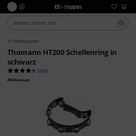
Suche 
Tambourines
Thomann HT200 Schellenring in
schwarz
4.4 von 5 Sternen aus 994 Kundenbewertungen
(
994
)