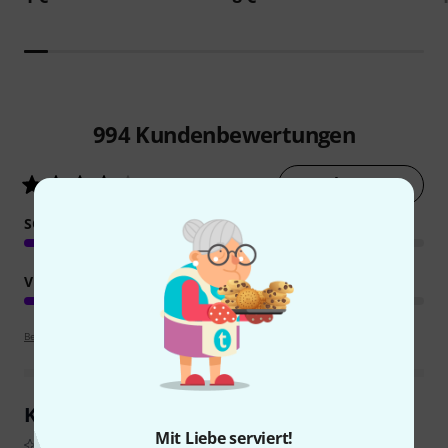
994
Kundenbewertungen
Jetzt bewerten
4.4
/ 5
SOUND
VERARBEITUNG
Bewertungsrichtlinien
Kundenrezensionen im Überblick
Mit Liebe serviert!
Aus echten Käuferbewertungen, zusammengefasst durch KI