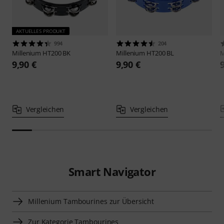
AKTUELLES PRODUKT
994
204
Millenium
HT200 BK
Millenium
HT200 BL
M
9,90 €
9,90 €
Vergleichen
Vergleichen
Smart Navigator
Millenium Tambourines zur Übersicht
Zur Kategorie Tambourines