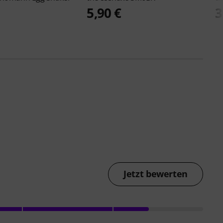
5,90 €
3
Jetzt bewerten