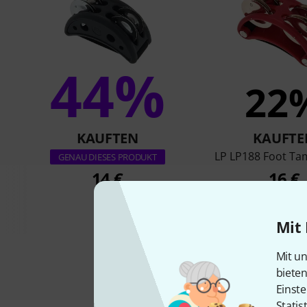
44%
22
KAUFTEN
KAUFTE
LP LP188 Foot T
GENAU DIESES PRODUKT
14 €
16 €
Mit 
Mit un
biete
Einste
Statis