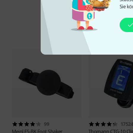
Sie kö
99
1752
Meinl
FS-BK Foot Shaker
Thomann
CTG-10 Cli