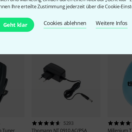
nnen Ihre erteilte Zustimmung jederzeit über die Cookie-Einst
Cookies ablehnen
Weitere Infos
Geht klar
Zubehör & passende Artike
4
5293
p Tuner
Thomann
NT 0910 AC/PSA
Millenium
T