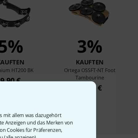
5%
3%
KAUFTEN
KAUFTEN
enium HT200 BK
Ortega OSSFT-NT Foot
Tambourine
9,90 €
22,90 €
is mit allem was dazugehört
rte Anzeigen und das Merken von
von Cookies für Präferenzen,
u (
alle anzeigen
).