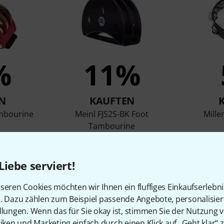
%
11%
N
KAUFTEN
ambourine
Meinl FJS2S-BK Foot
Mill
Tambourine
14 €
Liebe serviert!
Vergleichen
seren Cookies möchten wir Ihnen ein fluffiges Einkaufserlebn
n. Dazu zählen zum Beispiel passende Angebote, personalisie
llungen. Wenn das für Sie okay ist, stimmen Sie der Nutzung 
tiken und Marketing einfach durch einen Klick auf „Geht klar“ z