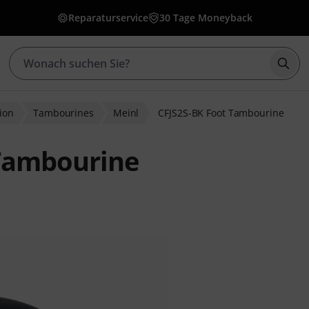
Reparaturservice
30 Tage Moneyback
Such
ion
Tambourines
Meinl
CFJS2S-BK Foot Tambourine
 Tambourine
ewertungen