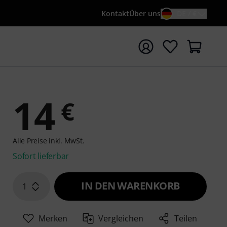
Kontakt
Über uns
DE / €
e mit Suchwort {searchTerm} starten
14
€
Alle Preise inkl. MwSt.
Sofort lieferbar
IN DEN WARENKORB
1
Merken
Vergleichen
Teilen