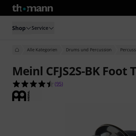
Shop
Service
Alle Kategorien
Drums und Percussion
Percuss
Meinl CFJS2S-BK Foot
4.5 von 5 Sternen aus 95 Kundenb
(
95
)