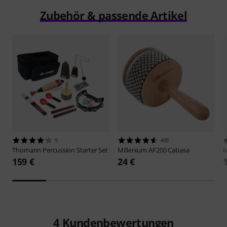
Zubehör & passende Artikel
9
409
Thomann
Percussion Starter Set
Millenium
AF200 Cabasa
M
159 €
24 €
4
Kundenbewertungen