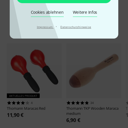
Cookies ablehnen
Weitere Infos
·
Impressum
Datenschutzhinweise
Alternativen vergleichen
AKTUELLES PRODUKT
4
34
Thomann
Maracas Red
Thomann
TKP Wooden Maraca
medium
11,90 €
6,90 €