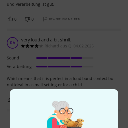
und Verarbeitung ist gut.
0
0
BEWERTUNG MELDEN
very loud and a bit shrill.
RA
Richard aus Q. 04.02.2025
Sound
Verarbeitung
Which means that it is perfect in a loud band context but
not ideal in a small setting or for a child.
0
0
BEWERTUNG MELDEN
Alle Bewertungen lesen