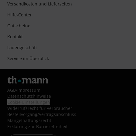
Versandkosten und Lieferzeiten
Hilfe-Center
Gutscheine
Kontakt
Ladengeschäft
Service im Überblick
AGB
/
Impressum
Datenschutzhinweise
Cookie-Einstellungen
Widerrufsrecht für Verbraucher
Bestellvorgang/Vertragsabschluss
Mängelhaftungsrecht
Erklärung zur Barrierefreiheit