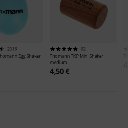
2315
62
homann Egg Shaker
Thomann
TKP Mini Shaker
T
medium
4
4,50 €