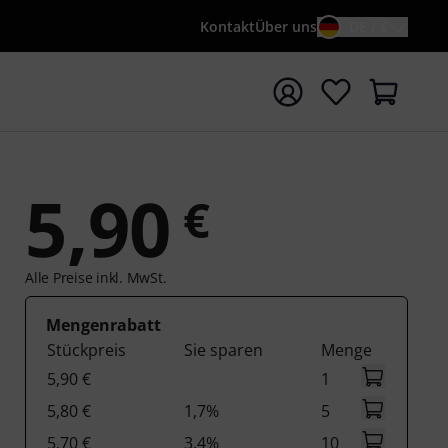
Kontakt
Über uns
DE / €
e mit Suchwort {searchTerm} starten
5,90
€
Alle Preise inkl. MwSt.
Mengenrabatt
Stückpreis
Sie sparen
Menge
5,90 €
1
5,80 €
1,7%
5
5,70 €
3,4%
10