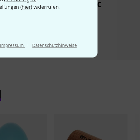
medium
4,50 €
ellungen (
hier
) widerrufen.
4,50 €
·
Impressum
Datenschutzhinweise
l