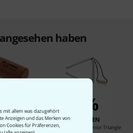
t angesehen haben
7%
5%
is mit allem was dazugehört
rte Anzeigen und das Merken von
KAUFTEN
KAUFTEN
von Cookies für Präferenzen,
 TKP Mini Shaker
Thomann WT10 Junior Triangle
u (
alle anzeigen
).