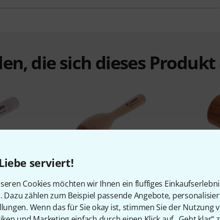
en, die sich dieses Produk
%
7%
Liebe serviert!
seren Cookies möchten wir Ihnen ein fluffiges Einkaufserlebn
n. Dazu zählen zum Beispiel passende Angebote, personalisie
N
KAUFTEN
llungen. Wenn das für Sie okay ist, stimmen Sie der Nutzung 
le Stick
Thomann TKP Wooden
Thomann
tiken und Marketing einfach durch einen Klick auf „Geht klar“ z