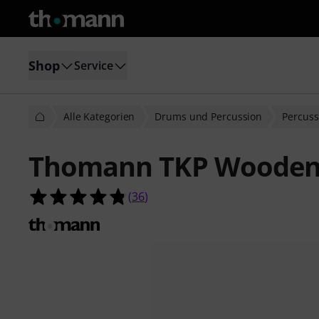
Shop
Service
Alle Kategorien
Drums und Percussion
Percuss
Thomann TKP Wooden 
4.8 von 5 Sternen aus 36 Kundenb
(
36
)