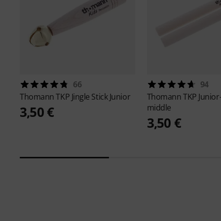
66
94
Thomann
TKP Jingle Stick Junior
Thomann
TKP Junior
middle
3,50 €
3,50 €