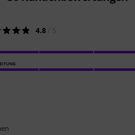
4.8
/ 5
EITUNG
inen