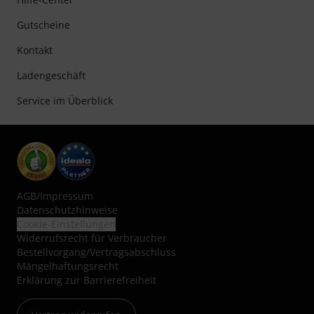
Gutscheine
Kontakt
Ladengeschäft
Service im Überblick
AGB
/
Impressum
Datenschutzhinweise
Cookie-Einstellungen
Widerrufsrecht für Verbraucher
Bestellvorgang/Vertragsabschluss
Mängelhaftungsrecht
Erklärung zur Barrierefreiheit