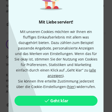
schon zu günstig, meines Erachtens. Wir haben im Übrigen
alle drei Farben/Tonhöhen (gelb, rot und grün).
Mit Liebe serviert!
0
0
BEWERTUNG MELDEN
Mit unseren Cookies möchten wir Ihnen ein
fluffiges Einkaufserlebnis mit allem was
dazugehört bieten. Dazu zählen zum Beispiel
F
Florestan 12.09.2021
passende Angebote, personalisierte Anzeigen
und das Merken von Einstellungen. Wenn das für
Sound
Sie okay ist, stimmen Sie der Nutzung von Cookies
Verarbeitung
für Präferenzen, Statistiken und Marketing
einfach durch einen Klick auf „Geht klar“ zu (
alle
Klanglich sind die Claves nicht allzu laut - das ist aber für
anzeigen
).
ein Kinderinstrument recht sinnvoll. Eltern wissen von was
Sie können Ihre erteilte Zustimmung jederzeit
ich rede...
über die Cookie-Einstellungen (
hier
) widerrufen.
Auch nach fleißigem Nagen löst sich der Lack nicht.
Geht klar
1
0
BEWERTUNG MELDEN