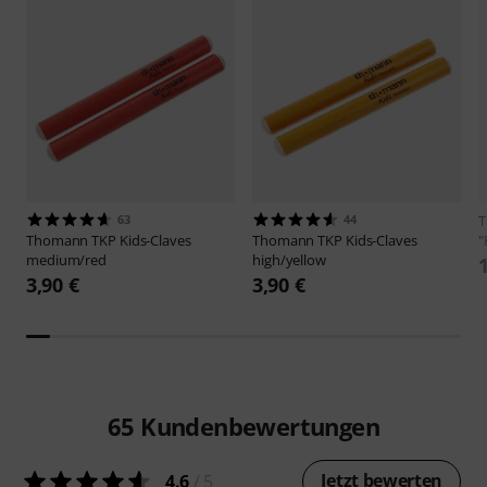
63
44
Thomann
TKP Kids-Claves
Thomann
TKP Kids-Claves
"
medium/red
high/yellow
3,90 €
3,90 €
65
Kundenbewertungen
Jetzt bewerten
4.6
/ 5