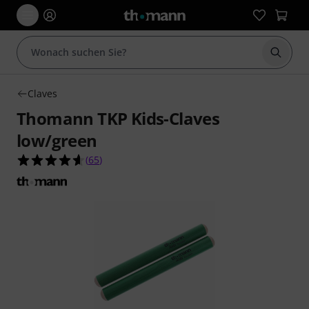
Suche 
Claves
Thomann TKP Kids-Claves
low/green
4.6 von 5 Sternen aus 65 Kundenbewertungen
(
65
)