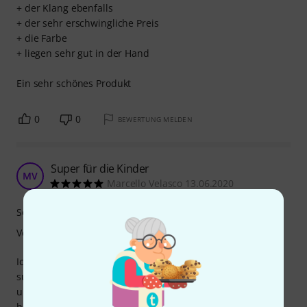
+ der Klang ebenfalls
+ der sehr erschwingliche Preis
+ die Farbe
+ liegen sehr gut in der Hand
Ein sehr schönes Produkt
0
0
BEWERTUNG MELDEN
Super für die Kinder
MV
Marcello Velasco 13.06.2020
Sound
Verarbeitung
Ich bin kein Percusionist, aber wir finden die Klanghölzer
super. Sie haben einen schönen klang, haben tolle Farben
und sind robust. Vor allem sind sie gut verarbeitet und
haben keinen scharfen kannten. Für den Preis sind sie fast