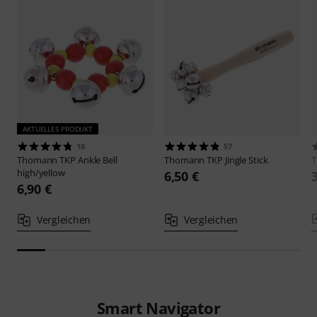
AKTUELLES PRODUKT
18
57
Thomann
TKP Ankle Bell
Thomann
TKP Jingle Stick
high/yellow
6,50 €
6,90 €
Vergleichen
Vergleichen
Smart Navigator