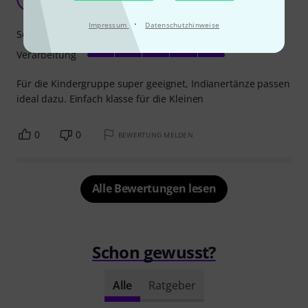
Musikmoni 01.10.2022
·
Impressum
Datenschutzhinweise
Sound
Verarbeitung
Für die Kindergruppe super geeignet, Indianertänze passen
ideal dazu. Einfach klasse für die Kleinen
0
0
BEWERTUNG MELDEN
Alle Bewertungen lesen
Schon gewusst?
Alle
Ratgeber