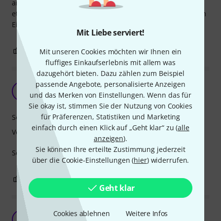
arg fest sitzen würde. Den Glöckchensound hatte ich mir
etwas "voller" vorgestellt, aber mit mehreren Ankle Bells im
Einsatz oder z. B. mal nur mit Shakern zusammen ist es ok.
Mit Liebe serviert!
0
0
BEWERTUNG MELDEN
Mit unseren Cookies möchten wir Ihnen ein
fluffiges Einkaufserlebnis mit allem was
dazugehört bieten. Dazu zählen zum Beispiel
passende Angebote, personalisierte Anzeigen
Glöckchen
E
und das Merken von Einstellungen. Wenn das für
Esjot 24.05.2020
Sie okay ist, stimmen Sie der Nutzung von Cookies
für Präferenzen, Statistiken und Marketing
Sound
einfach durch einen Klick auf „Geht klar“ zu (
alle
Verarbeitung
anzeigen
).
Sie können Ihre erteilte Zustimmung jederzeit
Schöne Teile, die zun, was sie tun sollen...
über die Cookie-Einstellungen (
hier
) widerrufen.
0
0
BEWERTUNG MELDEN
Geht klar
Toller Sound
Cookies ablehnen
Weitere Infos
M