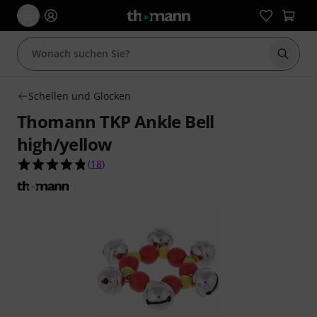
Suche 
Schellen und Glocken
Thomann TKP Ankle Bell
high/yellow
4.8 von 5 Sternen aus 18 Kundenbewertungen
(
18
)