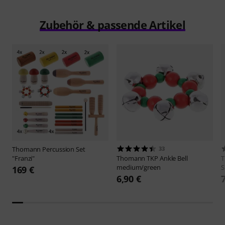
Zubehör & passende Artikel
Thomann
Percussion Set
33
"Franzi"
Thomann
TKP Ankle Bell
medium/green
S
169 €
6,90 €