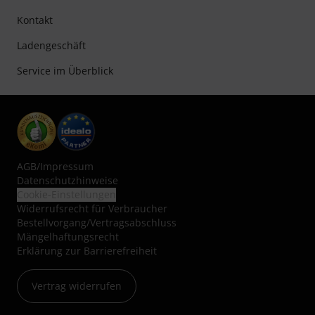
Kontakt
Ladengeschäft
Service im Überblick
AGB
/
Impressum
Datenschutzhinweise
Cookie-Einstellungen
Widerrufsrecht für Verbraucher
Bestellvorgang/Vertragsabschluss
Mängelhaftungsrecht
Erklärung zur Barrierefreiheit
Vertrag widerrufen