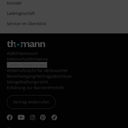
Kontakt
Ladengeschäft
Service im Überblick
AGB
/
Impressum
Datenschutzhinweise
Cookie-Einstellungen
Widerrufsrecht für Verbraucher
Bestellvorgang/Vertragsabschluss
Mängelhaftungsrecht
Erklärung zur Barrierefreiheit
Vertrag widerrufen