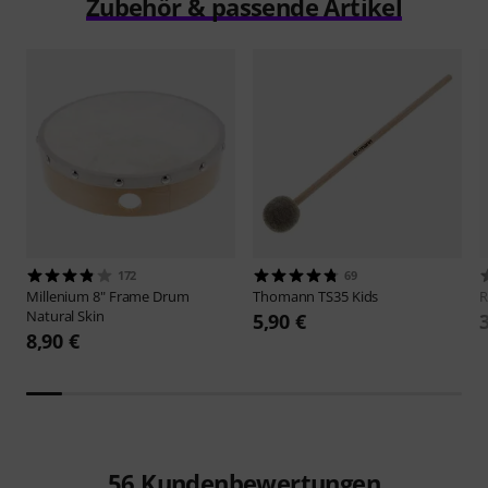
Zubehör & passende Artikel
172
69
Millenium
8" Frame Drum
Thomann
TS35 Kids
Natural Skin
5,90 €
8,90 €
56
Kundenbewertungen