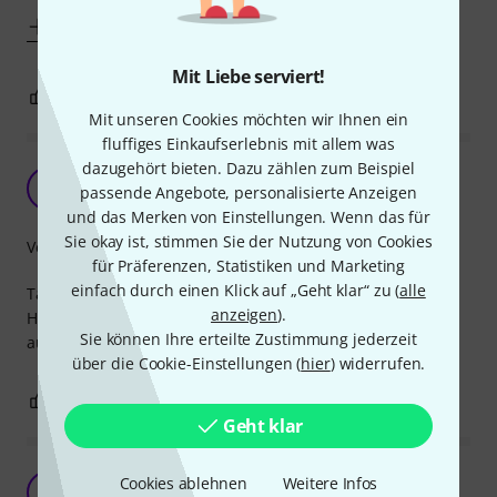
Mehr anzeigen
Mit Liebe serviert!
1
1
BEWERTUNG MELDEN
Mit unseren Cookies möchten wir Ihnen ein
fluffiges Einkaufserlebnis mit allem was
dazugehört bieten. Dazu zählen zum Beispiel
Multifunktional
S
passende Angebote, personalisierte Anzeigen
S.Di 28.12.2021
und das Merken von Einstellungen. Wenn das für
Sie okay ist, stimmen Sie der Nutzung von Cookies
Verarbeitung
für Präferenzen, Statistiken und Marketing
einfach durch einen Klick auf „Geht klar“ zu (
alle
Tatsächlich haben wir diese Schlägel initial für unsere
anzeigen
).
Handpan gekauft, womit wir sehr gut zurecht kamen. Aber
Sie können Ihre erteilte Zustimmung jederzeit
auch für Xylophon, Tamburin und Co gut zu benutzen.
über die Cookie-Einstellungen (
hier
) widerrufen.
1
0
BEWERTUNG MELDEN
Geht klar
Schöner kleiner Schlägel
Cookies ablehnen
Weitere Infos
IS