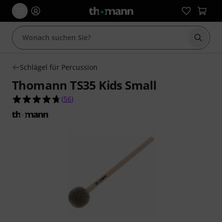
Suche 
Schlägel für Percussion
Thomann TS35 Kids Small
4.7 von 5 Sternen aus 56 Kundenbewertungen
(
56
)