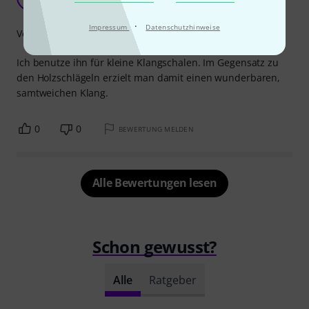
Ingrid S 20.03.2020
·
Impressum
Datenschutzhinweise
Verarbeitung
Ich benutze ihn für kleine Klangschalen. Im Gegensatz zu
den Holzschlägeln erzielt man damit einen wunderbaren,
samtweichen Klang.
0
0
BEWERTUNG MELDEN
Alle Bewertungen lesen
Schon gewusst?
Alle
Ratgeber