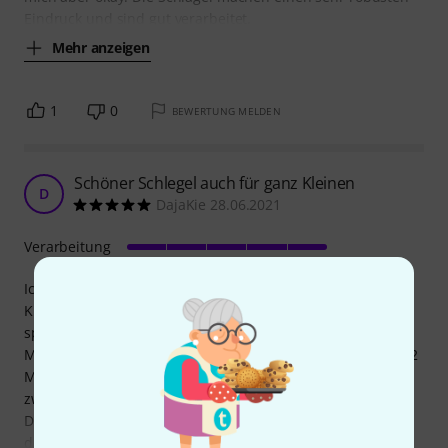
Eindruck und sind gut verarbeitet.
Mehr anzeigen
1
0
BEWERTUNG MELDEN
Schöner Schlegel auch für ganz Kleinen
D
DajaKie 28.06.2021
Verarbeitung
Ich habe 2 von diesen Schlägeln bestellt, damit meine
Kinder mit ihnen auf unserem großen Metall-Xylophone
spielen können.
Mit diesem Schlägel kommen auch ganz kleine Kinder (9-12
Monate) klar. Auch wenn er dann hier manchmal
zweckentfremded wird und im Mund landet ;)
Die Schlägel haben eine schöne Länge und Breite. Durch
die naturbelassene Holzoberfläche