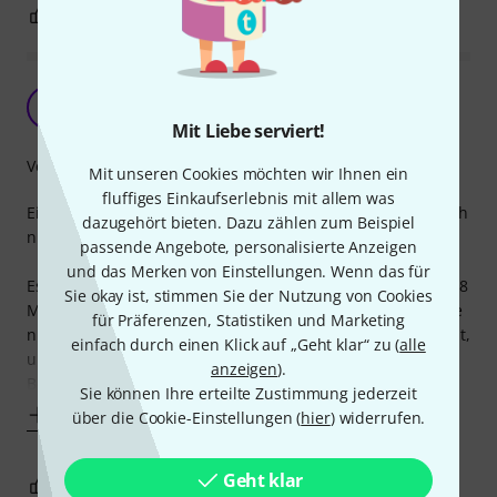
1
0
BEWERTUNG MELDEN
Passt, aber sehr kurzes Kabel.
H
Hopfgeist 13.02.2023
Mit Liebe serviert!
Verarbeitung
Mit unseren Cookies möchten wir Ihnen ein
fluffiges Einkaufserlebnis mit allem was
Ein so kurzes Kabel (85 cm) an einem Netzteil habe ich noch
dazugehört bieten. Dazu zählen zum Beispiel
nie gesehen.
passende Angebote, personalisierte Anzeigen
und das Merken von Einstellungen. Wenn das für
Es wird als "garantiert passend" zum M-Audio Keystation 88
Sie okay ist, stimmen Sie der Nutzung von Cookies
Mk3 angeboten, aber es passt physisch von der Kabellänge
für Präferenzen, Statistiken und Marketing
nur, wenn das Keyboard in normaler Klavierspielhöhe steht,
einfach durch einen Klick auf „Geht klar“ zu (
alle
und die Steckdose direkt unterhalb der Buchse auf dem
anzeigen
).
Boden ist. Wenn das Keyboard höher steht, oder die
Sie können Ihre erteilte Zustimmung jederzeit
Mehr anzeigen
über die Cookie-Einstellungen (
hier
) widerrufen.
Geht klar
0
0
BEWERTUNG MELDEN