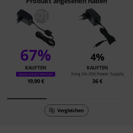
Produkt angesehen haben
67%
4%
KAUFTEN
KAUFTEN
Korg KA-350 Power Supply
B
GENAU DIESES PRODUKT
19,90 €
36 €
Vergleichen