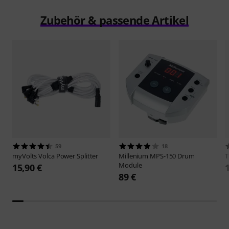
Zubehör & passende Artikel
59
18
myVolts
Volca Power Splitter
Millenium
MPS-150 Drum
Module
15,90 €
89 €