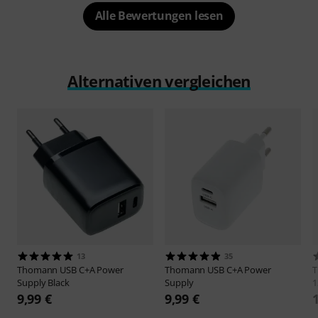
Alle Bewertungen lesen
Alternativen vergleichen
13
35
Thomann
USB C+A Power
Thomann
USB C+A Power
Supply Black
Supply
1
9,99 €
9,99 €