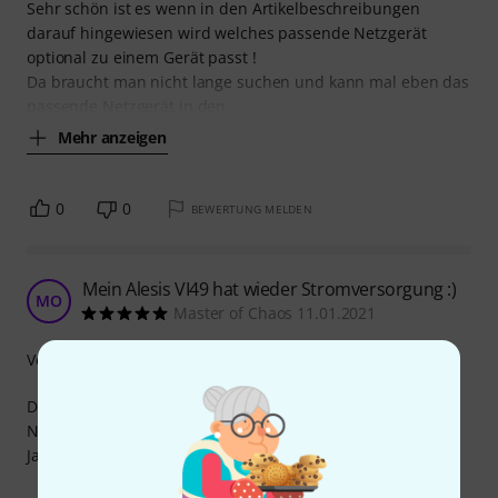
Sehr schön ist es wenn in den Artikelbeschreibungen
darauf hingewiesen wird welches passende Netzgerät
optional zu einem Gerät passt !
Da braucht man nicht lange suchen und kann mal eben das
passende Netzgerät in den
Mehr anzeigen
0
0
BEWERTUNG MELDEN
Mein Alesis VI49 hat wieder Stromversorgung :)
MO
Master of Chaos 11.01.2021
Verarbeitung
Dank der Beratung von Thomann schnell das passende
Netzteil gefunden und es läuft. Wir werden in ein paar
Jahren sehen, ob es auch langlebig ist.