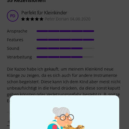
55
Rezensionen
Perfekt für Kleinkinder
PD
Peter Dorian 04.08.2020
Ansprache
Features
Sound
Verarbeitung
Die Kazoo habe ich gekauft, um meinem Kleinkind neue
Klänge zu zeigen, da es sich auch für andere Instrumente
schon begeistert. Diese kann ich dem Kind aber meist nicht
unbeaufsichtigt in die Hand drücken, da diese sonst kaputt
gehen könnten oder Verletzungsgefahr besteht (z. B. spitze
Enden von Gitarrensaiten).
Diese Kazoo ist darum bestens geeignet, denn
Mehr anzeigen