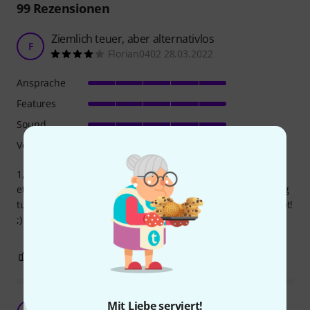
99
Rezensionen
Ziemlich teuer, aber alternativlos
F
Florian0402 28.03.2022
Ansprache
Features
Sound
Verarbeitung
1,25€ für einen Pappring mit Plastikfolie ist zwar vielleicht
etwas großzügig kalkuliert, aber es ist verkraftbar. Das Ding
tut was es soll und meine Kazoo funktioniert wieder - tröööt!
;)
0
0
BEWERTUNG MELDEN
Völlig ok.
Mit Liebe serviert!