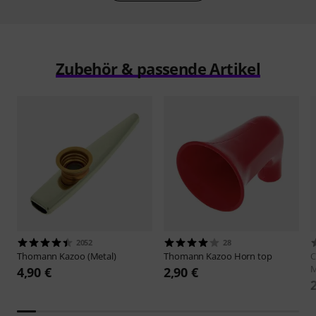
Zubehör & passende Artikel
2052
28
Thomann
Kazoo (Metal)
Thomann
Kazoo Horn top
C
M
4,90 €
2,90 €