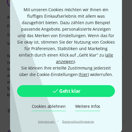
G
Geschichtenkrämerin 12.05.2020
Mit unseren Cookies möchten wir Ihnen ein
fluffiges Einkaufserlebnis mit allem was
Ansprache
dazugehört bieten. Dazu zählen zum Beispiel
Features
passende Angebote, personalisierte Anzeigen
Sound
und das Merken von Einstellungen. Wenn das für
Sie okay ist, stimmen Sie der Nutzung von Cookies
Verarbeitung
für Präferenzen, Statistiken und Marketing
einfach durch einen Klick auf „Geht klar“ zu (
alle
Na, da kann man nicht viel falsch machen. Die Verabeitung
anzeigen
).
ist gut, sprich: das Material sitzt gut im Ring, klingen tut es
Sie können Ihre erteilte Zustimmung jederzeit
sehr gut, besonders im KOntrast zu dem
über die Cookie-Einstellungen (
hier
) widerrufen.
auszurangierenden, ausgenudelten Diaphragm, welches
vorher drin war. :-). Ich untermale mit dem Kazoo
Sprechgesänge eher kabarettistischer ARt und dafür ist es
Geht klar
klasse geeignet!
Cookies ablehnen
Weitere Infos
0
0
BEWERTUNG MELDEN
·
Impressum
Datenschutzhinweise
Passt.