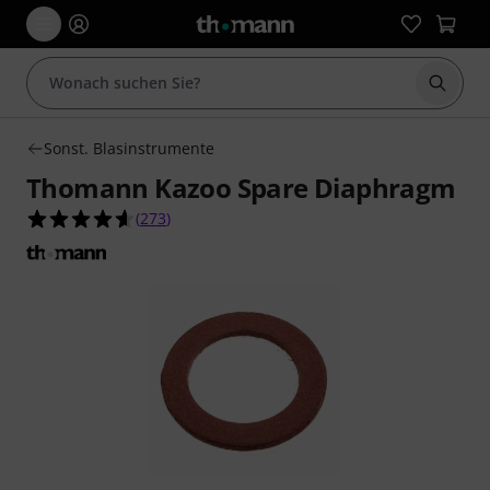
Suche 
Sonst. Blasinstrumente
Thomann Kazoo Spare Diaphragm
4.6 von 5 Sternen aus 273 Kundenbewertungen
(
273
)