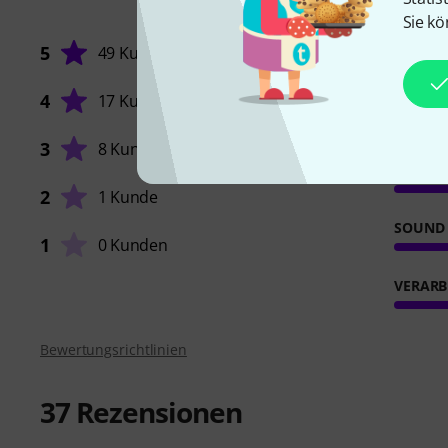
Sie kö
5
49 Kunden
4
17 Kunden
ANSPR
3
8 Kunden
FEATUR
2
1 Kunde
SOUND
1
0 Kunden
VERARB
Bewertungsrichtlinien
37
Rezensionen