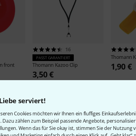
16
Thomann
K
PASST GARANTIERT
1,90 €
n front
Thomann
Kazoo Clip
3,50 €
Liebe serviert!
seren Cookies möchten wir Ihnen ein fluffiges Einkaufserlebn
n. Dazu zählen zum Beispiel passende Angebote, personalisie
75
Kundenbewertungen
llungen. Wenn das für Sie okay ist, stimmen Sie der Nutzung 
tiken und Marketing einfach durch einen Klick auf „Geht klar“ z