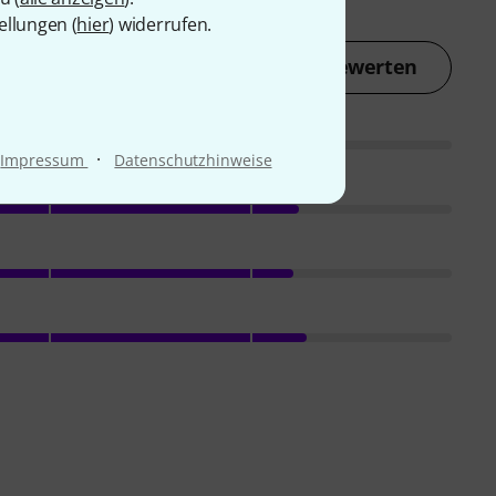
ellungen (
hier
) widerrufen.
Jetzt bewerten
·
Impressum
Datenschutzhinweise