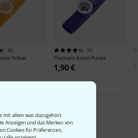
84
59
azoo Yellow
Thomann
Kazoo Purple
T
1,90 €
1
is mit allem was dazugehört
rte Anzeigen und das Merken von
von Cookies für Präferenzen,
u (
alle anzeigen
).