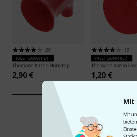
28
19
PASST GARANTIERT
PASST GARANTIERT
Thomann
Kazoo Horn top
Thomann
Kazoo Hor
2,90 €
1,20 €
Mit 
Mit un
biete
Einste
Statis