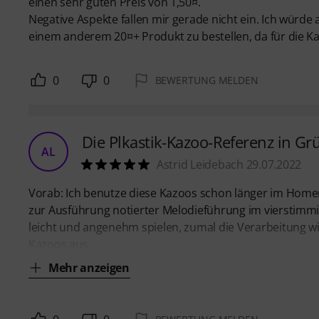
einen sehr guten Preis von 1,50¤.
Negative Aspekte fallen mir gerade nicht ein. Ich würde
einem anderem 20¤+ Produkt zu bestellen, da für die 
0
0
BEWERTUNG MELDEN
Die Plkastik-Kazoo-Referenz in Gr
AL
Astrid Leidebach 29.07.2022
Vorab: Ich benutze diese Kazoos schon länger im Homer
zur Ausführung notierter Melodieführung im vierstimmige
leicht und angenehm spielen, zumal die Verarbeitung wirk
Kazoos aus
Mehr anzeigen