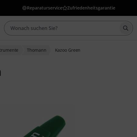
Reparaturservice
Zufriedenheitsgarantie
Such
strumente
Thomann
Kazoo Green
n
ewertungen