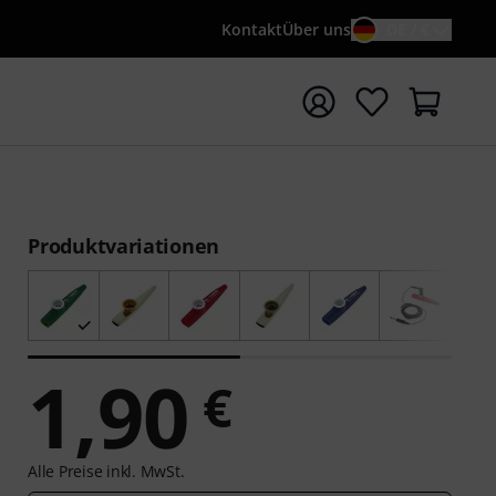
Kontakt
Über uns
DE / €
e mit Suchwort {searchTerm} starten
Produktvariationen
1,90
€
Alle Preise inkl. MwSt.