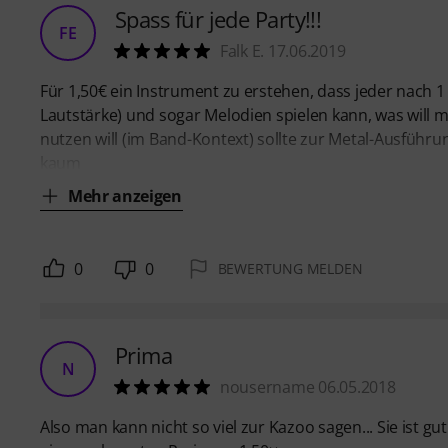
Spass für jede Party!!!
FE
Falk E. 17.06.2019
Für 1,50€ ein Instrument zu erstehen, dass jeder nach 1 M
Lautstärke) und sogar Melodien spielen kann, was will m
nutzen will (im Band-Kontext) sollte zur Metal-Ausführun
kaum
Mehr anzeigen
0
0
BEWERTUNG MELDEN
Prima
N
nousername 06.05.2018
Also man kann nicht so viel zur Kazoo sagen... Sie ist 