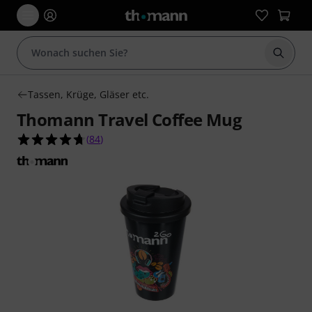
Suche 
Tassen, Krüge, Gläser etc.
Thomann Travel Coffee Mug
4.7 von 5 Sternen aus 84 Kundenbewertungen
(
84
)