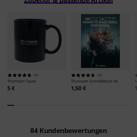
792
140
Thomann
Tasse
Thomann
Schreibblock A6
M
5 €
1,50 €
84
Kundenbewertungen