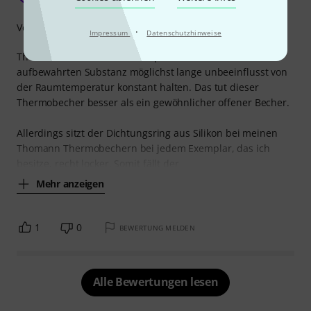
Verarbeitung
·
Impressum
Datenschutzhinweise
Thermobecher sollen die Temperatur der darin
aufbewahrten Substanz möglichst lange unbeeinflusst von
der Raumtemperatur konstant halten. Das tut dieser
Thermobecher besser als ein gewöhnlicher offener Becher.
Allerdings sitzt der Dichtungsring aus Silikon bei meinen
Thomann Thermobechern bei jedem Exemplar, das ich
besitze, recht locker. Somit fällt der
Mehr anzeigen
1
0
BEWERTUNG MELDEN
Alle Bewertungen lesen