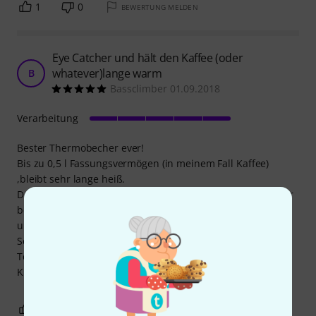
1
0
BEWERTUNG MELDEN
Eye Catcher und hält den Kaffee (oder
whatever)lange warm
B
Bassclimber 01.09.2018
Verarbeitung
Bester Thermobecher ever!
Bis zu 0,5 l Fassungsvermögen (in meinem Fall Kaffee)
,bleibt sehr lange heiß.
Dank dem Gumminoppen am Boden kann man den Becher
bedenkenlos abstellen,ohne Angst zu haben,dass er
umkippt!
Sehr gut in Bussen/Bahnen und natürlich im Büro!
Top verarbeitet!
Klare Kaufempfehlung!
2
0
BEWERTUNG MELDEN