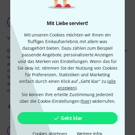
Unkaputtbar!
OS
Mit Liebe serviert!
Oliver S. 113 03.12.2023
Mit unseren Cookies möchten wir Ihnen ein
Verarbeitung
fluffiges Einkaufserlebnis mit allem was
dazugehört bieten. Dazu zählen zum Beispiel
Dieser witzige Becher ist aus bruchsicherem Kunststoff. Der
passende Angebote, personalisierte Anzeigen
Verschluss hält alles dicht, auch in Bus und Bahn. Das
und das Merken von Einstellungen. Wenn das für
aufgedruckte Logo ist so gemacht, dass es erstmal wohl
Sie okay ist, stimmen Sie der Nutzung von Cookies
nicht abreibt. Alles erfreuliche Eigenschaften, der
für Präferenzen, Statistiken und Marketing
Schraubdeckel geht leicht auf und zu. Man muss nur
einfach durch einen Klick auf „Geht klar“ zu (
alle
aufpassen, das die kleine Silikondichtung des Verschlusses
anzeigen
).
nicht verloren geht.
Sie können Ihre erteilte Zustimmung jederzeit
über die Cookie-Einstellungen (
hier
) widerrufen.
1
0
BEWERTUNG MELDEN
Geht klar
Tut was er soll mit einer Schwäche
S
Cookies ablehnen
Weitere Infos
sweet_manni 25.07.2024