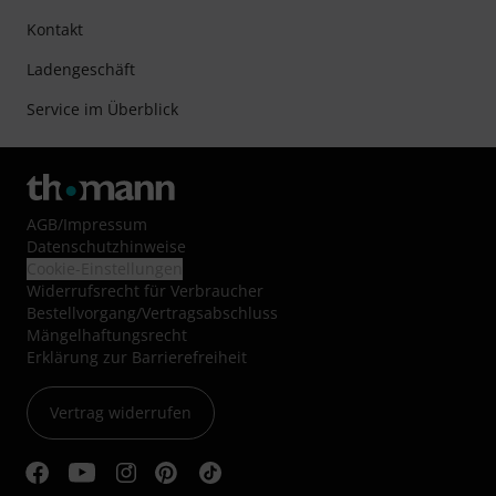
Kontakt
Ladengeschäft
Service im Überblick
AGB
/
Impressum
Datenschutzhinweise
Cookie-Einstellungen
Widerrufsrecht für Verbraucher
Bestellvorgang/Vertragsabschluss
Mängelhaftungsrecht
Erklärung zur Barrierefreiheit
Vertrag widerrufen