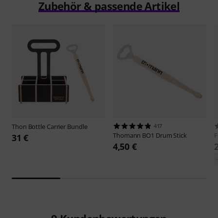
Zubehör & passende Artikel
Thon
Bottle Carrier Bundle
417
Thomann
BO1 Drum Stick
F
31 €
4,50 €