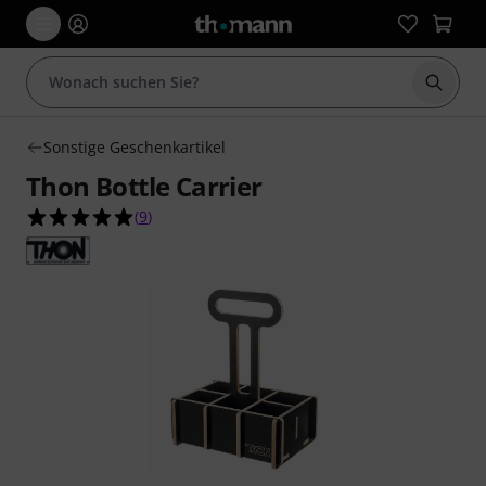
Suche 
Sonstige Geschenkartikel
Thon Bottle Carrier
5.0 von 5 Sternen aus 9 Kundenbewertungen
(
9
)