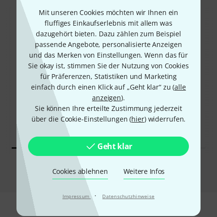
Mit unseren Cookies möchten wir Ihnen ein
fluffiges Einkaufserlebnis mit allem was
dazugehört bieten. Dazu zählen zum Beispiel
passende Angebote, personalisierte Anzeigen
und das Merken von Einstellungen. Wenn das für
Sie okay ist, stimmen Sie der Nutzung von Cookies
63%
für Präferenzen, Statistiken und Marketing
14%
einfach durch einen Klick auf „Geht klar“ zu (
alle
anzeigen
).
KAUFTEN
KAUFTEN
Sie können Ihre erteilte Zustimmung jederzeit
Thon WHISKEY Case
über die Cookie-Einstellungen (
hier
) widerrufen.
GENAU DIESES PRODUKT
28 €
92 €
Geht klar
Vergleichen
Cookies ablehnen
Weitere Infos
·
Impressum
Datenschutzhinweise